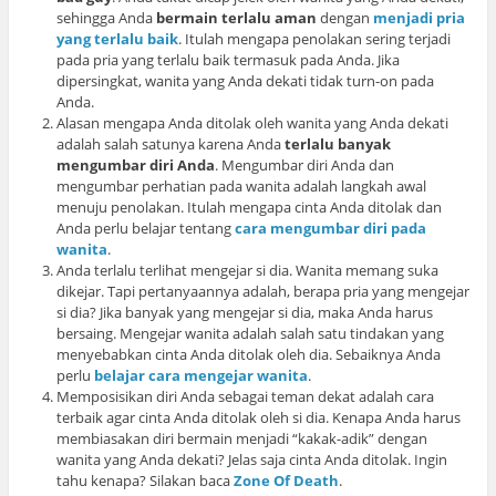
sehingga Anda
bermain terlalu aman
dengan
menjadi pria
yang terlalu baik
. Itulah mengapa penolakan sering terjadi
pada pria yang terlalu baik termasuk pada Anda. Jika
dipersingkat, wanita yang Anda dekati tidak turn-on pada
Anda.
Alasan mengapa Anda ditolak oleh wanita yang Anda dekati
adalah salah satunya karena Anda
terlalu banyak
mengumbar diri Anda
. Mengumbar diri Anda dan
mengumbar perhatian pada wanita adalah langkah awal
menuju penolakan. Itulah mengapa cinta Anda ditolak dan
Anda perlu belajar tentang
cara mengumbar diri pada
wanita
.
Anda terlalu terlihat mengejar si dia. Wanita memang suka
dikejar. Tapi pertanyaannya adalah, berapa pria yang mengejar
si dia? Jika banyak yang mengejar si dia, maka Anda harus
bersaing. Mengejar wanita adalah salah satu tindakan yang
menyebabkan cinta Anda ditolak oleh dia. Sebaiknya Anda
perlu
belajar cara mengejar wanita
.
Memposisikan diri Anda sebagai teman dekat adalah cara
terbaik agar cinta Anda ditolak oleh si dia. Kenapa Anda harus
membiasakan diri bermain menjadi “kakak-adik” dengan
wanita yang Anda dekati? Jelas saja cinta Anda ditolak. Ingin
tahu kenapa? Silakan baca
Zone Of Death
.