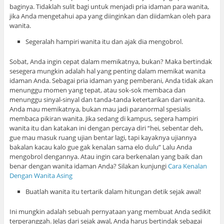
baginya. Tidaklah sulit bagi untuk menjadi pria idaman para wanita,
jika Anda mengetahui apa yang diinginkan dan diidamkan oleh para
wanita.
Segeralah hampiri wanita itu dan ajak dia mengobrol.
Sobat, Anda ingin cepat dalam memikatnya, bukan? Maka bertindak
sesegera mungkin adalah hal yang penting dalam memikat wanita
idaman Anda. Sebagai pria idaman yang pemberani, Anda tidak akan
menunggu momen yang tepat, atau sok-sok membaca dan
menunggu sinyal-sinyal dan tanda-tanda ketertarikan dari wanita.
Anda mau memikatnya, bukan mau jadi paranormal spesialis
membaca pikiran wanita. Jika sedang di kampus, segera hampiri
wanita itu dan katakan ini dengan percaya diri “hei, sebentar deh,
gue mau masuk ruang ujian bentar lagi, tapi kayaknya ujiannya
bakalan kacau kalo gue gak kenalan sama elo dulu” Lalu Anda
mengobrol dengannya. Atau ingin cara berkenalan yang baik dan
benar dengan wanita idaman Anda? Silakan kunjungi
Cara Kenalan
Dengan Wanita Asing
Buatlah wanita itu tertarik dalam hitungan detik sejak awal!
Ini mungkin adalah sebuah pernyataan yang membuat Anda sedikit
terperanggah. Jelas dari sejak awal, Anda harus bertindak sebagai