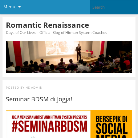
Menu
Romantic Renaissance
Days of Our Lives – Official Blog of Hitman System Coaches
POSTED BY
HS ADMIN
Seminar BDSM di Jogja!