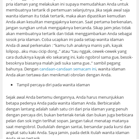
pria idaman yang melakukan ini supaya memudahkan Anda untuk
membuatnya tertarik di pertemuan selanjutnya. Jika sejak awal saja
wanita idaman itu tidak tertarik, maka akan dipastikan kemudian
Anda akan kesulitan mengajaknya kencan. Saat pertama berkenalan,
jangan sungkan untuk mengajaknya bercanda. Sikap jaim jelas tidak
akan membuatnya tertarik dan tidak menggambarkan Anda sebagai
sosok pria idaman. Coba ucapkan ini pada setiap wanita idaman
Anda di awal perkenalan : “kamu tuh anaknya manis yah, kayak
lolipop.. aku mau cicip dong..” atau “tau nggak, cewek-cewek yang
cara duduknya kayak elo sekarang ini, kalo ngobrol sama gue, besok-
besoknya biasanya malah jadi suka sama gue..” sambil pegang
bahunya. Dengan
candaan-candaan semacam ini
, wanita idaman
Anda akan tertawa dan menikmati obrolan dengan Anda.
Tampil percaya diri pada wanita idaman
Sejak awal Anda bertemu dengannya, Anda harus menunjukkan
betapa pedenya Anda pada wanita idaman Anda. Berbicaralah
dengan lantang adalah salah satu ciri dari pria idaman yang penuh
dengan percaya diri, bukan berteriak-teriak dan bukan juga berbicara
pelan dan sok ingin terlihat sopan. Jangan takut menatap matanya
saat mengobrol. Duduklah dengan santai, bersandar pada kursi dan
angkat satu kaki Anda. Saya jamin, pada detik itulah wanita idaman
Anda akan tertarik.