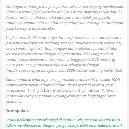
Undangan umumnya hanya dijadikan sekedar pesan yang memberikan
informasi tentang jadwal acara dan jenis acara. mayoritas sejak dahulu
disebar melalui mulut ke mulut ataupun media cetak yang pada
umumnya. Namun ada satu hal yang terlupakan dari tujuan undangan
yakni konsep isi acara tersebut.
Singkat cerita Bahkan pesatnya dunia informasi saat ini telah ada situs
jasa penyedia informasi wedding secara cuma-cuma seperti
ewedding
(www.ewedding.com)
. Atau mungkin anda sebelumnya sudah tahu
konsep penyebaran undangan dengan media video yang modern
namun teknik penyebarannya masih tertinggal yaitu
DVD wedding
invite yaitu
menggunakan media dvd sebagai undangan.
(http://redprairiepress.blogspot.com/2008/03/our-wedding-invite.html)
Namun apabila tetap ingin menggunakan media cetak, pastikan 100%
bahwa kertas tersebut dapat didaur ulang seperti di
Atlanta
yang
berdasarkan
Earthly Affair (http://www.earthlyaffair.com/)
. Serta
perhatikan cara pengirimannya yang lebih ramah lingkungan serta
ekonomis.
Kesimpulan,
Sesuai perkembangan teknologi di abad 21. Vio mempunyai cara baru
dalam memberikan undangan yang hasilnya lebih informative, menarik