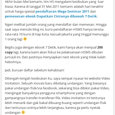
Akhir bulan Mei kemarin, tim HS mengalami kesibukan yang luar
biasa. Karena di tanggal 31 Mei 2011 kemarin adalah hari terakhir
untuk harga spesial
pendaftaran Mega Seminar 2011
dan
pemesanan ebook Dapatkan Cintanya dibawah 7 Detik
.
Ngeri melihat jumlah orang yang mendaftar dan memesan. Hingga
saat saya menulis blog ini, kursi pendaftaran HSMS hanya tersisa
rata-rata 10 kursi di tiap kota, kecuali Jakarta yang tinggal menunggu
1 orang lagi
Begitu juga dengan ebook 7 Detik, kami hanya akan menjual
200
copy
lagi, karena kami akan fokus ke pelaksanaan HSMS dibulan
Juni-Juli ini. Dan pastinya menyiapkan next ebook yang tidak kalah
hebohnya.
Jadi, buruan daftar sebelum kehabisan!
Ditengah-tengah kesibukan itu, saya sempat nyasar ke website Video
Invitation. Sebuah inovasi baru dibidang undangan. Yang biasanya
pakai undangan fisik/via facebook, sekarang bisa dibikin pakai Video,
mengingat banyaknya pengguna smartphone yang dengan
gampangnya transfer-transferan file. Video invitation ini tentunya
lebih menarik dan gak bakal dibuang-buang seperti undangan fisik
dan tentunya costnya lebih terjangkau, karena ga perlu nyetak
undangan