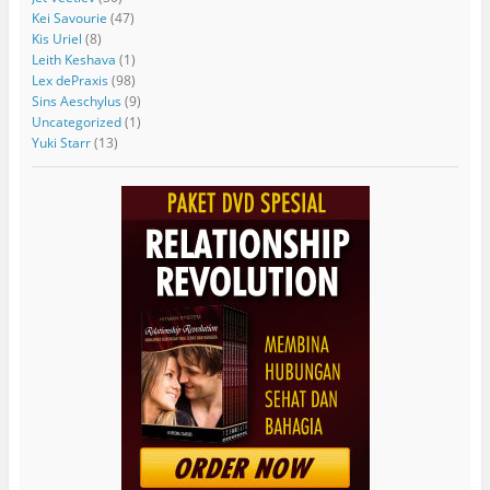
Kei Savourie
(47)
Kis Uriel
(8)
Leith Keshava
(1)
Lex dePraxis
(98)
Sins Aeschylus
(9)
Uncategorized
(1)
Yuki Starr
(13)