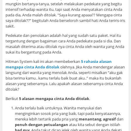
mungkin bertanya-tanya, setelah melakukan pedekate yang begitu
intensif terhadap wanita itu, tapi saat Anda menyatakan cinta Anda
pada dia, Anda malah ditolak. “Saya kurang apaaa?? Mengapa cinta
saya ditolak??” begitulah Anda berseloroh sambil hati Anda teriris-iris
sakit.
Pedekate dan penolakan adalah hal yang sudah satu paket. Hal itu
tergantung dengan bagaiman cara Anda pedekate pada si dia. Dan
masalah diterima atau ditolak nya cinta Anda oleh wanita yang Anda
sukai itu bergantung pada Anda.
Hitman System kali ini akan membeberkan
5 rahasia alasan
mengapa cinta Anda ditolak
olehnya. Jika Anda mendengar alasan
langsung dari wanita yang menolak Anda, seperti misalkan “aku gak
bisa terima kamu.. kamu terlalu baik buat aku..” maka itu bukanlah
alasan yang sebenarnya. Lalu apakah alasan sebenarnya cinta Anda
ditolak?
Berikut
5 alasan mengapa cinta Anda ditolak
.
Anda terlalu baik untuknya. Wanita menyukai dan
menginginkan sosok pria yang baik, tapi pada kenyataannya,
mereka lebih tertarik pada pria yang
menantang
,
agresif
dan
penuh dengan petualangan
atau kita sebut dengan istilah
bad guy
. Anda takut dicap jelek oleh wanita yang Anda dekati,