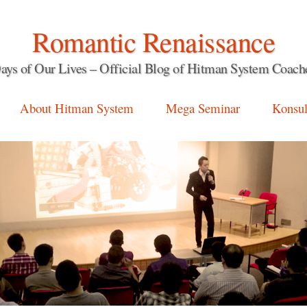
Romantic Renaissance
ays of Our Lives – Official Blog of Hitman System Coach
About Hitman System
Mega Seminar
Konsul