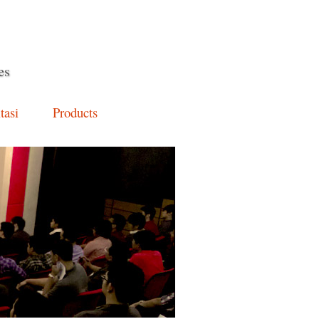
es
tasi
Products