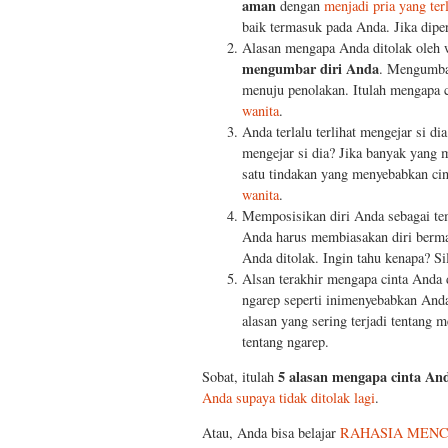
aman
dengan
menjadi pria yang ter
baik termasuk pada Anda. Jika dipe
Alasan mengapa Anda ditolak oleh 
mengumbar diri Anda
. Mengumbar
menuju penolakan. Itulah mengapa c
wanita
.
Anda terlalu terlihat mengejar si d
mengejar si dia? Jika banyak yang 
satu tindakan yang menyebabkan cin
wanita
.
Memposisikan diri Anda sebagai tema
Anda harus membiasakan diri bermai
Anda ditolak. Ingin tahu kenapa? S
Alsan terakhir mengapa cinta Anda d
ngarep seperti inimenyebabkan Anda 
alasan yang sering terjadi tentang 
tentang ngarep.
5 alasan mengapa cinta And
Sobat, itulah
Anda supaya tidak ditolak lagi
.
Atau, Anda bisa belajar
RAHASIA MENC