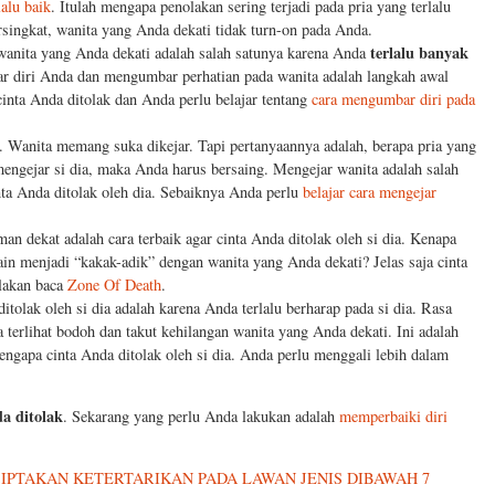
lalu baik
. Itulah mengapa penolakan sering terjadi pada pria yang terlalu
rsingkat, wanita yang Anda dekati tidak turn-on pada Anda.
terlalu banyak
wanita yang Anda dekati adalah salah satunya karena Anda
 diri Anda dan mengumbar perhatian pada wanita adalah langkah awal
inta Anda ditolak dan Anda perlu belajar tentang
cara mengumbar diri pada
ia. Wanita memang suka dikejar. Tapi pertanyaannya adalah, berapa pria yang
mengejar si dia, maka Anda harus bersaing. Mengejar wanita adalah salah
ta Anda ditolak oleh dia. Sebaiknya Anda perlu
belajar cara mengejar
n dekat adalah cara terbaik agar cinta Anda ditolak oleh si dia. Kenapa
n menjadi “kakak-adik” dengan wanita yang Anda dekati? Jelas saja cinta
ilakan baca
Zone Of Death
.
itolak oleh si dia adalah karena Anda terlalu berharap pada si dia. Rasa
terlihat bodoh dan takut kehilangan wanita yang Anda dekati. Ini adalah
mengapa cinta Anda ditolak oleh si dia. Anda perlu menggali lebih dalam
a ditolak
. Sekarang yang perlu Anda lakukan adalah
memperbaiki diri
IPTAKAN KETERTARIKAN PADA LAWAN JENIS DIBAWAH 7