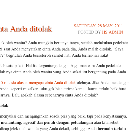
ta Anda ditolak
SATURDAY, 28 MAY, 2011
POSTED BY
HS ADMIN
lak oleh wanita? Anda mungkin bertanya-tanya, setelah melakukan pedekate
tapi saat Anda menyatakan cinta Anda pada dia, Anda malah ditolak. “Saya
?” begitulah Anda berseloroh sambil hati Anda teriris-iris sakit.
dah satu paket. Hal itu tergantung dengan bagaiman cara Anda pedekate
tolak nya cinta Anda oleh wanita yang Anda sukai itu bergantung pada Anda.
n
5 rahasia alasan mengapa cinta Anda ditolak
olehnya. Jika Anda mendengar
Anda, seperti misalkan “aku gak bisa terima kamu.. kamu terlalu baik buat
narnya. Lalu apakah alasan sebenarnya cinta Anda ditolak?
tolak
.
 menyukai dan menginginkan sosok pria yang baik, tapi pada kenyataannya,
menantang
agresif
penuh dengan petualangan
g
,
dan
atau kita sebut
bermain terlalu
 dicap jelek oleh wanita yang Anda dekati, sehingga Anda