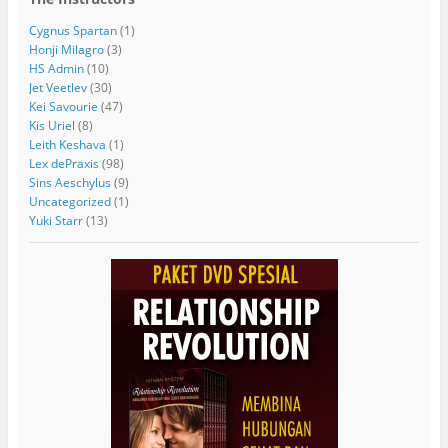
Cygnus Spartan
(1)
Honji Milagro
(3)
HS Admin
(10)
Jet Veetlev
(30)
Kei Savourie
(47)
Kis Uriel
(8)
Leith Keshava
(1)
Lex dePraxis
(98)
Sins Aeschylus
(9)
Uncategorized
(1)
Yuki Starr
(13)