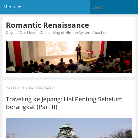
Menu
Romantic Renaissance
Days of Our Lives – Official Blog of Hitman System Coaches
POSTED IN
UNCATEGORIZED
Traveling ke Jepang: Hal Penting Sebelum
Berangkat (Part II)