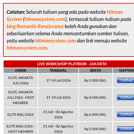
Catatan:
Seluruh tulisan yang ada pada website
Hitman
System
(
hitmansystem.com
), termasuk tulisan-tulisan pada
blog Romantic Renaissance
boleh Anda gunakan dan
sebarluarkan selama Anda mencantumkan sumber tulisan,
yaitu website
hitmansystem.com
dan link menuju website
hitmansystem.com
.
LIVE WORKSHOP PLATINUM - JAKARTA
HSEW
TANGGAL
BIAYA
DAFTAR
ELITE JAKARTA
17-19 Juli 2026
Rp 5.000.000,-
JULI 2026
ELITE JAKARTA
JULI 2026 - HSOT
17-19 Juli 2026
Rp 4.000.000,-
MEMBER
31 Juli - 02 Agustus
ELITE BALI 2026
Rp 6.000.000,-
2026
ELITE BALI 2026 -
31 Juli - 02 Agustus
Rp 5.000.000,-
HSOT MEMBER
2026