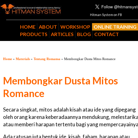
Hitman System on FB
HOME
ABOUT
WORKSHOP
ONLINE TRAINING
PRODUCTS
ARTICLES
BLOG
CONTACT
Home
»
Materials
»
Tentang Romansa
» Membongkar Dusta Mitos Romance
Membongkar Dusta Mitos
Romance
Secara singkat, mitos adalah kisah atau ide yang dipegang
oleh orang karena keberadaannya mendukung, melestarik
atau memberi harapan tertentu bagi yang mempercayainya
Ada ratusan juta bentuk ide, kisah, faham, harapan atau