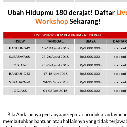
Ubah Hidupmu 180 derajat! Daftar
Liv
Workshop
Sekarang!
LIVE WORKSHOP PLATINUM - REGIONAL
HSEW
TANGGAL
BIAYA
DAFTAR
BANDUNG42
18-19 Agust 2018
Rp 3.000.000,-
sold out
SURABAYA68
25-26 Agust 2018
Rp 3.000.000,-
sold out
JOGJA67
25-26 Agust 2018
Rp 3.000.000,-
sold out
BANDUNG43
17-18 Nov 2018
Rp 3.000.000,-
sold out
SURABAYA69
24-25 Nov 2018
Rp 3.000.000,-
sold out
JOGJA68
01-02 Des 2018
Rp 3.000.000,-
sold out
Bila Anda punya pertanyaan seputar produk atau layanan
membutuhkan bantuan atau hal lainnya yang tidak terjawab