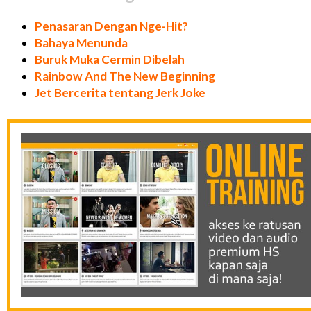
Penasaran Dengan Nge-Hit?
Bahaya Menunda
Buruk Muka Cermin Dibelah
Rainbow And The New Beginning
Jet Bercerita tentang Jerk Joke