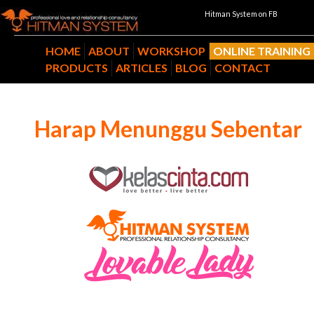
Hitman System on FB
HOME
ABOUT
WORKSHOP
ONLINE TRAINING
PRODUCTS
ARTICLES
BLOG
CONTACT
Harap Menunggu Sebentar