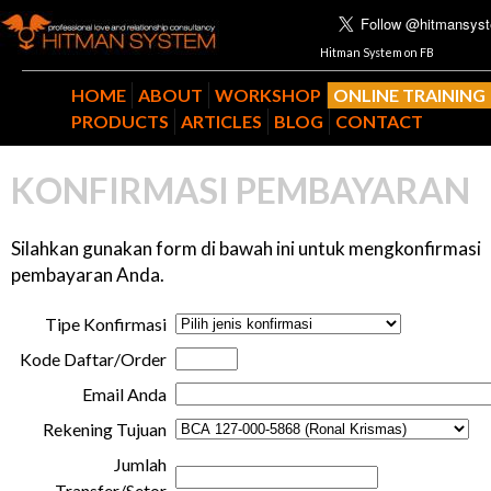
Hitman System on FB
HOME
ABOUT
WORKSHOP
ONLINE TRAINING
PRODUCTS
ARTICLES
BLOG
CONTACT
KONFIRMASI PEMBAYARAN
Silahkan gunakan form di bawah ini untuk mengkonfirmasi
pembayaran Anda.
Tipe Konfirmasi
Kode Daftar/Order
Email Anda
Rekening Tujuan
Jumlah
Transfer/Setor