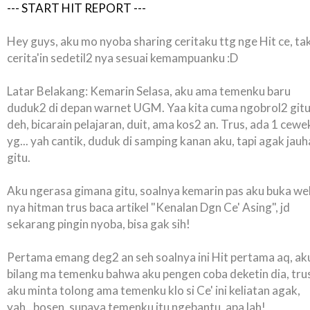
--- START HIT REPORT ---
Hey guys, aku mo nyoba sharing ceritaku ttg nge Hit ce, ta
cerita'in sedetil2 nya sesuai kemampuanku :D
Latar Belakang: Kemarin Selasa, aku ama temenku baru
duduk2 di depan warnet UGM. Yaa kita cuma ngobrol2 git
deh, bicarain pelajaran, duit, ama kos2 an. Trus, ada 1 cewe
yg... yah cantik, duduk di samping kanan aku, tapi agak jau
gitu.
Aku ngerasa gimana gitu, soalnya kemarin pas aku buka we
nya hitman trus baca artikel "Kenalan Dgn Ce' Asing", jd
sekarang pingin nyoba, bisa gak sih!
Pertama emang deg2 an seh soalnya ini Hit pertama aq, ak
bilang ma temenku bahwa aku pengen coba deketin dia, tru
aku minta tolong ama temenku klo si Ce' ini keliatan agak,
yah.. bosen, supaya temenku itu ngebantu, apa lah!