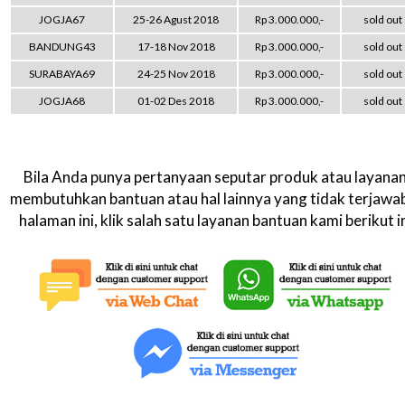
JOGJA67
25-26 Agust 2018
Rp 3.000.000,-
sold out
BANDUNG43
17-18 Nov 2018
Rp 3.000.000,-
sold out
SURABAYA69
24-25 Nov 2018
Rp 3.000.000,-
sold out
JOGJA68
01-02 Des 2018
Rp 3.000.000,-
sold out
Bila Anda punya pertanyaan seputar produk atau layanan
membutuhkan bantuan atau hal lainnya yang tidak terjawab
halaman ini, klik salah satu layanan bantuan kami berikut in