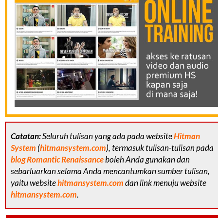
Catatan:
Seluruh tulisan yang ada pada website
Hitman
System
(
hitmansystem.com
), termasuk tulisan-tulisan pada
blog Romantic Renaissance
boleh Anda gunakan dan
sebarluarkan selama Anda mencantumkan sumber tulisan,
yaitu website
hitmansystem.com
dan link menuju website
hitmansystem.com
.