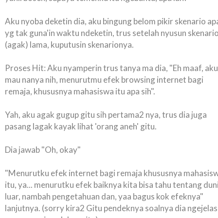
Aku nyoba deketin dia, aku bingung belom pikir skenario ap
yg tak guna'in waktu ndeketin, trus setelah nyusun skenari
(agak) lama, kuputusin skenarionya.
Proses Hit: Aku nyamperin trus tanya ma dia, "Eh maaf, aku
mau nanya nih, menurutmu efek browsing internet bagi
remaja, khususnya mahasiswa itu apa sih".
Yah, aku agak gugup gitu sih pertama2 nya, trus dia juga
pasang lagak kayak lihat 'orang aneh' gitu.
Dia jawab "Oh, okay"
"Menurutku efek internet bagi remaja khususnya mahasis
itu, ya... menurutku efek baiknya kita bisa tahu tentang dun
luar, nambah pengetahuan dan, yaa bagus kok efeknya"
lanjutnya. (sorry kira2 Gitu pendeknya soalnya dia ngejelas