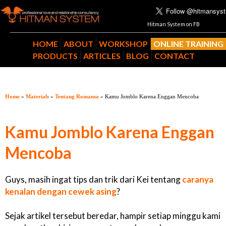
Hitman System on FB
HOME
ABOUT
WORKSHOP
ONLINE TRAINING
PRODUCTS
ARTICLES
BLOG
CONTACT
Home
»
Materials
»
Tentang Romansa
» Kamu Jomblo Karena Enggan Mencoba
Kamu Jomblo Karena Enggan
Mencoba
Guys, masih ingat tips dan trik dari Kei tentang
caranya
kenalan dengan cewek asing
?
Sejak artikel tersebut beredar, hampir setiap minggu kami