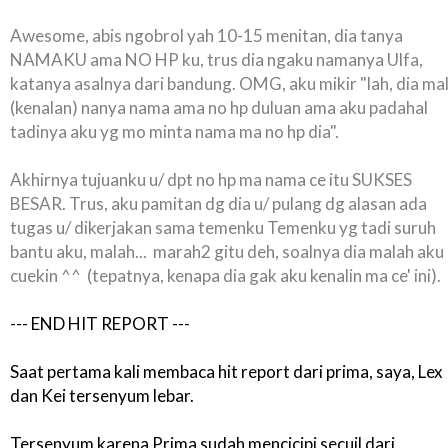
Awesome, abis ngobrol yah 10-15 menitan, dia tanya
NAMAKU ama NO HP ku, trus dia ngaku namanya Ulfa,
katanya asalnya dari bandung. OMG, aku mikir "lah, dia ma
(kenalan) nanya nama ama no hp duluan ama aku padahal
tadinya aku yg mo minta nama ma no hp dia".
Akhirnya tujuanku u/ dpt no hp ma nama ce itu SUKSES
BESAR. Trus, aku pamitan dg dia u/ pulang dg alasan ada
tugas u/ dikerjakan sama temenku Temenku yg tadi suruh
bantu aku, malah... marah2 gitu deh, soalnya dia malah aku
cuekin ^^ (tepatnya, kenapa dia gak aku kenalin ma ce' ini).
--- END HIT REPORT ---
Saat pertama kali membaca hit report dari prima, saya, Lex
dan Kei tersenyum lebar.
Tersenyum karena Prima sudah mencicipi secuil dari