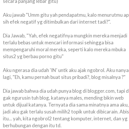
secara panjang lebar gitu)
Aku jawab "Umm gitu yah pendapatmu, kalo menurutmu ap
sih efek negatif yg ditimbulkan dari internet tadi?".
Dia Jawab, "Yah, efek negatifnya mungkin mereka menjadi
terlalu bebas untuk mencari informasi sehingga bisa
mempengaruhi moral mereka, seperti kalo mereka mbuka
situs2 yg berbau porno gitu"
Aku ngerasa dia udah 'IN' untk aku ajak ngobrol. Aku nanya
lagi, "Eh, kamu pernah buat situs pribadi?, blog misalnya ?"
Dia jawab bahwa dia udah punya blog di
blogger.com
, tapi d
gak ngurusin tuh blog, katanya males, mending bikin web
untuk dijual katanya. Ternyata dia sama minatnya ama aku,
jadi aku gak terlalu susah milih2 topik untuk dibicarain. Abis
itu... yah, kita ngobrol2 tentang komputer, internet, dan yg
berhubungan dengan itu td.