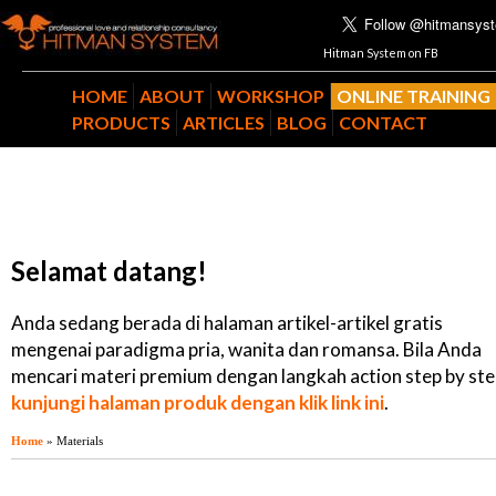
Hitman System on FB
HOME
ABOUT
WORKSHOP
ONLINE TRAINING
PRODUCTS
ARTICLES
BLOG
CONTACT
Selamat datang!
Anda sedang berada di halaman artikel-artikel gratis
mengenai paradigma pria, wanita dan romansa. Bila Anda
mencari materi premium dengan langkah action step by ste
kunjungi halaman produk dengan klik link ini
.
Home
» Materials