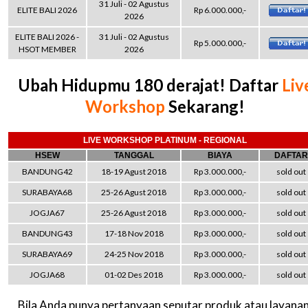
31 Juli - 02 Agustus
ELITE BALI 2026
Rp 6.000.000,-
2026
ELITE BALI 2026 -
31 Juli - 02 Agustus
Rp 5.000.000,-
HSOT MEMBER
2026
Ubah Hidupmu 180 derajat! Daftar
Liv
Workshop
Sekarang!
LIVE WORKSHOP PLATINUM - REGIONAL
HSEW
TANGGAL
BIAYA
DAFTAR
BANDUNG42
18-19 Agust 2018
Rp 3.000.000,-
sold out
SURABAYA68
25-26 Agust 2018
Rp 3.000.000,-
sold out
JOGJA67
25-26 Agust 2018
Rp 3.000.000,-
sold out
BANDUNG43
17-18 Nov 2018
Rp 3.000.000,-
sold out
SURABAYA69
24-25 Nov 2018
Rp 3.000.000,-
sold out
JOGJA68
01-02 Des 2018
Rp 3.000.000,-
sold out
Bila Anda punya pertanyaan seputar produk atau layanan