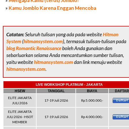
»
Mengapa Kamu (terus) Jomblo?
»
Kamu Jomblo Karena Enggan Mencoba
Catatan:
Seluruh tulisan yang ada pada website
Hitman
System
(
hitmansystem.com
), termasuk tulisan-tulisan pada
blog Romantic Renaissance
boleh Anda gunakan dan
sebarluarkan selama Anda mencantumkan sumber tulisan,
yaitu website
hitmansystem.com
dan link menuju website
hitmansystem.com
.
LIVE WORKSHOP PLATINUM - JAKARTA
HSEW
TANGGAL
BIAYA
DAFTAR
ELITE JAKARTA
17-19 Juli 2026
Rp 5.000.000,-
JULI 2026
ELITE JAKARTA
JULI 2026 - HSOT
17-19 Juli 2026
Rp 4.000.000,-
MEMBER