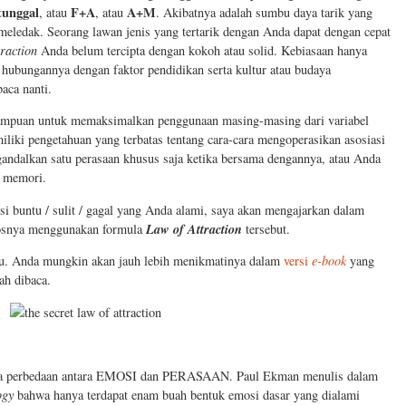
tunggal
F+A
A+M
, atau
, atau
. Akibatnya adalah sumbu daya tarik yang
 meledak. Seorang lawan jenis yang tertarik dengan Anda dapat dengan cepat
traction
Anda belum tercipta dengan kokoh atau solid. Kebiasaan hanya
 hubungannya dengan faktor pendidikan serta kultur atau budaya
aca nanti.
ampuan untuk memaksimalkan penggunaan masing-masing dari variabel
iki pengetahuan yang terbatas tentang cara-cara mengoperasikan asosiasi
ndalkan satu perasaan khusus saja ketika bersama dengannya, atau Anda
l memori.
si buntu / sulit / gagal yang Anda alami, saya akan mengajarkan dalam
Law of Attraction
bosnya menggunakan formula
tersebut.
satu. Anda mungkin akan jauh lebih menikmatinya dalam
versi
e-book
yang
ah dibaca.
ada perbedaan antara EMOSI dan PERASAAN. Paul Ekman menulis dalam
ogy
bahwa hanya terdapat enam buah bentuk emosi dasar yang dialami