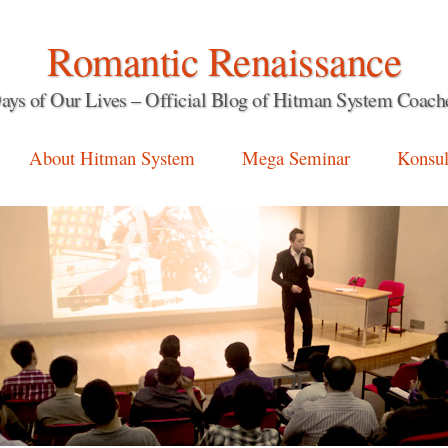
Romantic Renaissance
ays of Our Lives – Official Blog of Hitman System Coach
About Hitman System
Mega Seminar
Konsul