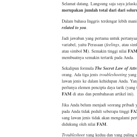
Selamat datang. Langsung saja saya jelas
merupakan jumlah total dari dari selu
Dalam bahasa Inggris terdengar lebih man
related to you
.
Jadi jawaban yang pertama untuk pertanyaan 
variabel, yaitu Perasaan (
feelings
, atau si
M
FA
atau simbol
). Semakin tinggi nilai
membuatnya semakin tertarik pada Anda.
The Secret Law of Attr
Sekalipun formula
orang. Ada tiga jenis
troubleshooting
yang 
lawan jenis ke dalam kehidupan Anda. Yang
perlunya elemen pencipta daya tarik (yang 
FAM
di atas dan pembahasan artikel ini).
Jika Anda belum menjadi seorang pribadi ya
F
pada Anda tidak peduli seberapa tinggi
sang lawan jenis tidak akan mengalami pe
FAM
didukung oleh nilai
.
Troubleshoot
yang kedua dan yang paling s