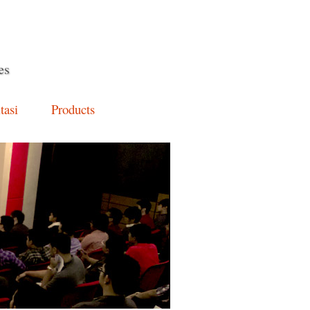
es
tasi
Products