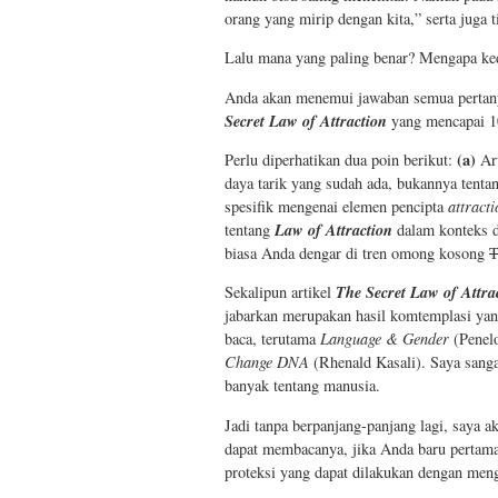
orang yang mirip dengan kita,” serta juga
Lalu mana yang paling benar? Mengapa ked
Anda akan menemui jawaban semua pertanyaa
Secret Law of Attraction
yang mencapai 1
(a)
Perlu diperhatikan dua poin berikut:
Art
daya tarik yang sudah ada, bukannya tentan
spesifik mengenai elemen pencipta
attracti
Law of Attraction
tentang
dalam konteks d
biasa Anda dengar di tren omong kosong
T
The Secret Law of Attra
Sekalipun artikel
jabarkan merupakan hasil komtemplasi yan
baca, terutama
Language & Gender
(Penel
Change DNA
(Rhenald Kasali). Saya sanga
banyak tentang manusia.
Jadi tanpa berpanjang-panjang lagi, saya 
dapat membacanya, jika Anda baru pertama
proteksi yang dapat dilakukan dengan meng