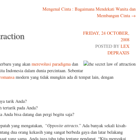
Mengenal Cinta : Bagaimana Mendekati Wanita dan
Membangun Cinta
→
raction
FRIDAY, 24 OCTOBER,
2008
POSTED BY
LEX
DEPRAXIS
 terbaru yang akan
merevolusi paradigma
dan
nita Indonesia dalam dunia percintaan. Sebentar
romansa
modern yang tidak mungkin ada di tempat lain, dengan
aya tarik Anda?
 tertarik pada Anda?
a Anda bisa datang dan pergi begitu saja?
pepatah yang mengatakan,
“Opposite attracts
.” Ada banyak sekali kisah-
ntang dua orang kekasih yang sangat berbeda gaya dan latar belakang
saat yang sama, Anda juga tahu tahu tentang pendapat, “Kita menyukai