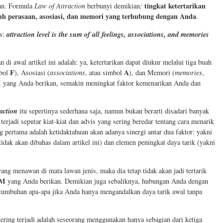
tingkat ketertarikan
kan. Formula
Law of Attraction
berbunyi demikian
:
ruh perasaan, asosiasi, dan memori yang terhubung dengan Anda
.
attraction level is the sum of all feelings, associations, and memories
is:
di awal artikel ini adalah: ya, ketertarikan dapat diukur melalui tiga buah
F
A
mbol
), Asosiasi (
associations
, atau simbol
), dan Memori (
memories
,
M
yang Anda berikan, semakin meningkat faktor kemenarikan Anda dan
action
itu sepertinya sederhana saja, namun bukan berarti disadari banyak
terjadi seputar kiat-kiat dan advis yang sering beredar tentang cara menarik
 pertama adalah ketidaktahuan akan adanya sinergi antar dua faktor: yakni
tidak akan dibahas dalam artikel ini) dan elemen peningkat daya tarik (yakni
ng menawan di mata lawan jenis, maka dia tetap tidak akan jadi tertarik
AM
yang Anda berikan. Demikian juga sebaliknya, hubungan Anda dengan
rtumbuhan apa-apa jika Anda hanya mengandalkan daya tarik awal tanpa
ering terjadi adalah seseorang menggunakan hanya sebagian dari ketiga