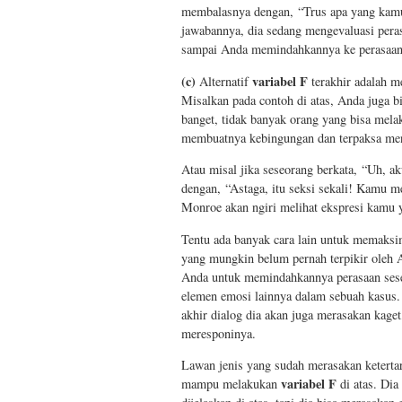
membalasnya dengan, “Trus apa yang kamu 
jawabannya, dia sedang mengevaluasi peras
sampai Anda memindahkannya ke perasaan y
(c)
variabel F
Alternatif
terakhir adalah m
Misalkan pada contoh di atas, Anda juga 
banget, tidak banyak orang yang bisa melak
membuatnya kebingungan dan terpaksa me
Atau misal jika seseorang berkata, “Uh, a
dengan, “Astaga, itu seksi sekali! Kamu m
Monroe akan ngiri melihat ekspresi kamu ya
Tentu ada banyak cara lain untuk memaks
yang mungkin belum pernah terpikir oleh 
Anda untuk memindahkannya perasaan sese
elemen emosi lainnya dalam sebuah kasus. 
akhir dialog dia akan juga merasakan kaget,
meresponinya.
Lawan jenis yang sudah merasakan ketertar
variabel F
mampu melakukan
di atas. Dia