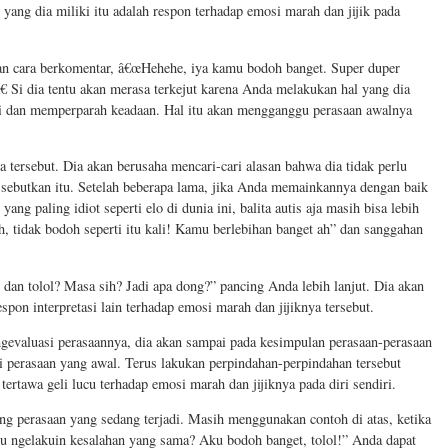
yang dia miliki itu adalah respon terhadap emosi marah dan jijik pada
an cara berkomentar, â€œHehehe, iya kamu bodoh banget. Super duper
â€ Si dia tentu akan merasa terkejut karena Anda melakukan hal yang dia
i dan memperparah keadaan. Hal itu akan mengganggu perasaan awalnya
a tersebut. Dia akan berusaha mencari-cari alasan bahwa dia tidak perlu
 sebutkan itu. Setelah beberapa lama, jika Anda memainkannya dengan baik
g paling idiot seperti elo di dunia ini, balita autis aja masih bisa lebih
h, tidak bodoh seperti itu kali! Kamu berlebihan banget ah” dan sanggahan
dan tolol? Masa sih? Jadi apa dong?” pancing Anda lebih lanjut. Dia akan
pon interpretasi lain terhadap emosi marah dan jijiknya tersebut.
gevaluasi perasaannya, dia akan sampai pada kesimpulan perasaan-perasaan
i perasaan yang awal. Terus lakukan perpindahan-perpindahan tersebut
rtawa geli lucu terhadap emosi marah dan jijiknya pada diri sendiri.
ng perasaan yang sedang terjadi. Masih menggunakan contoh di atas, ketika
alu ngelakuin kesalahan yang sama? Aku bodoh banget, tolol!” Anda dapat