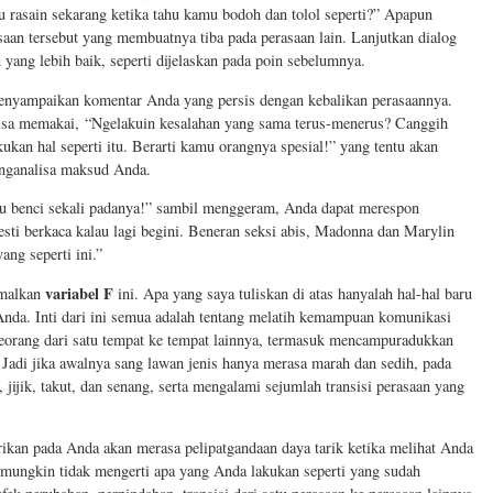
rasain sekarang ketika tahu kamu bodoh dan tolol seperti?” Apapun
aan tersebut yang membuatnya tiba pada perasaan lain. Lanjutkan dialog
ang lebih baik, seperti dijelaskan pada poin sebelumnya.
enyampaikan komentar Anda yang persis dengan kebalikan perasaannya.
bisa memakai, “Ngelakuin kesalahan yang sama terus-menerus? Canggih
ukan hal seperti itu. Berarti kamu orangnya spesial!” yang tentu akan
nganalisa maksud Anda.
ku benci sekali padanya!” sambil menggeram, Anda dapat merespon
esti berkaca kalau lagi begini. Beneran seksi abis, Madonna dan Marylin
ng seperti ini.”
variabel F
imalkan
ini. Apa yang saya tuliskan di atas hanyalah hal-hal baru
Anda. Inti dari ini semua adalah tentang melatih kemampuan komunikasi
orang dari satu tempat ke tempat lainnya, termasuk mencampuradukkan
Jadi jika awalnya sang lawan jenis hanya merasa marah dan sedih, pada
 jijik, takut, dan senang, serta mengalami sejumlah transisi perasaan yang
ikan pada Anda akan merasa pelipatgandaan daya tarik ketika melihat Anda
 mungkin tidak mengerti apa yang Anda lakukan seperti yang sudah