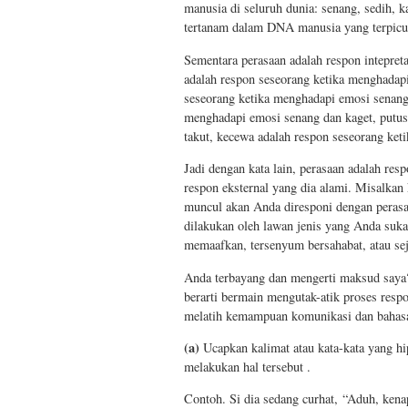
manusia di seluruh dunia: senang, sedih, k
tertanam dalam DNA manusia yang terpicu 
Sementara perasaan adalah respon intepret
adalah respon seseorang ketika menghadapi
seseorang ketika menghadapi emosi senang
menghadapi emosi senang dan kaget, putus 
takut, kecewa adalah respon seseorang ket
Jadi dengan kata lain, perasaan adalah res
respon eksternal yang dia alami. Misalkan
muncul akan Anda diresponi dengan perasa
dilakukan oleh lawan jenis yang Anda suka
memaafkan, tersenyum bersahabat, atau sej
Anda terbayang dan mengerti maksud saya
berarti bermain mengutak-atik proses resp
melatih kemampuan komunikasi dan bahasa 
(a)
Ucapkan kalimat atau kata-kata yang hip
melakukan hal tersebut .
Contoh. Si dia sedang curhat, “Aduh, kena