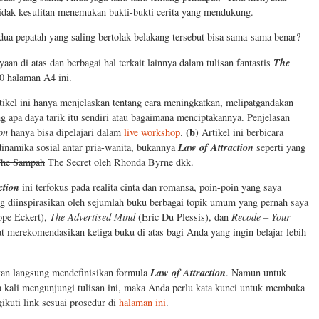
 tidak kesulitan menemukan bukti-bukti cerita yang mendukung.
ua pepatah yang saling bertolak belakang tersebut bisa sama-sama benar?
The
n di atas dan berbagai hal terkait lainnya dalam tulisan fantastis
0 halaman A4 ini.
ikel ini hanya menjelaskan tentang cara meningkatkan, melipatgandakan
g apa daya tarik itu sendiri atau bagaimana menciptakannya. Penjelasan
(b)
on
hanya bisa dipelajari dalam
live workshop
.
Artikel ini berbicara
Law of Attraction
inamika sosial antar pria-wanita, bukannya
seperti yang
he Sampah
The Secret oleh Rhonda Byrne dkk.
ction
ini terfokus pada realita cinta dan romansa, poin-poin yang saya
g diinspirasikan oleh sejumlah buku berbagai topik umum yang pernah saya
ope Eckert),
The Advertised Mind
(Eric Du Plessis), dan
Recode – Your
t merekomendasikan ketiga buku di atas bagi Anda yang ingin belajar lebih
Law of Attraction
akan langsung mendefinisikan formula
. Namun untuk
 kali mengunjungi tulisan ini, maka Anda perlu kata kunci untuk membuka
ikuti link sesuai prosedur di
halaman ini
.