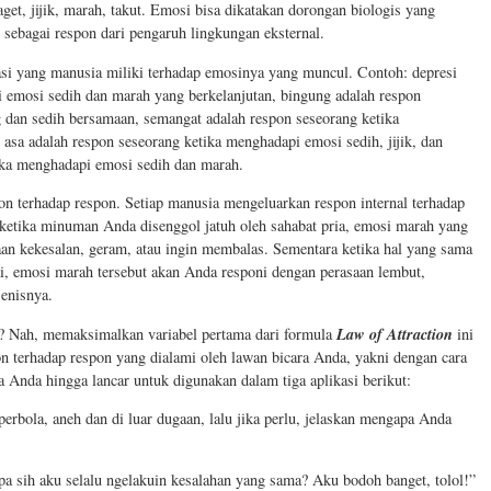
aget, jijik, marah, takut. Emosi bisa dikatakan dorongan biologis yang
sebagai respon dari pengaruh lingkungan eksternal.
asi yang manusia miliki terhadap emosinya yang muncul. Contoh: depresi
 emosi sedih dan marah yang berkelanjutan, bingung adalah respon
 dan sedih bersamaan, semangat adalah respon seseorang ketika
asa adalah respon seseorang ketika menghadapi emosi sedih, jijik, dan
ika menghadapi emosi sedih dan marah.
pon terhadap respon. Setiap manusia mengeluarkan respon internal terhadap
 ketika minuman Anda disenggol jatuh oleh sahabat pria, emosi marah yang
an kekesalan, geram, atau ingin membalas. Sementara ketika hal yang sama
i, emosi marah tersebut akan Anda responi dengan perasaan lembut,
enisnya.
Law of Attraction
? Nah, memaksimalkan variabel pertama dari formula
ini
on terhadap respon yang dialami oleh lawan bicara Anda, yakni dengan cara
Anda hingga lancar untuk digunakan dalam tiga aplikasi berikut:
erbola, aneh dan di luar dugaan, lalu jika perlu, jelaskan mengapa Anda
pa sih aku selalu ngelakuin kesalahan yang sama? Aku bodoh banget, tolol!”