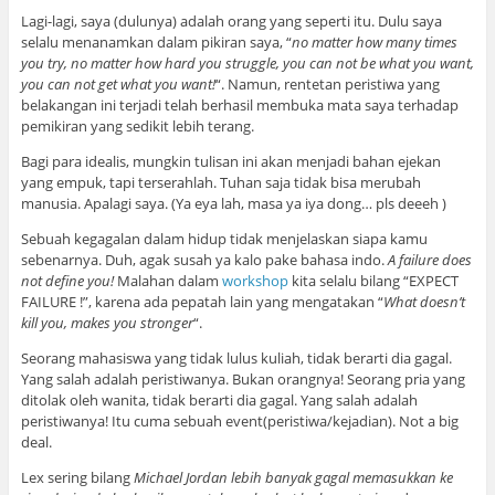
Lagi-lagi, saya (dulunya) adalah orang yang seperti itu. Dulu saya
selalu menanamkan dalam pikiran saya, “
no matter how many times
you try, no matter how hard you struggle, you can not be what you want,
you can not get what you want!
“. Namun, rentetan peristiwa yang
belakangan ini terjadi telah berhasil membuka mata saya terhadap
pemikiran yang sedikit lebih terang.
Bagi para idealis, mungkin tulisan ini akan menjadi bahan ejekan
yang empuk, tapi terserahlah. Tuhan saja tidak bisa merubah
manusia. Apalagi saya. (Ya eya lah, masa ya iya dong… pls deeeh )
Sebuah kegagalan dalam hidup tidak menjelaskan siapa kamu
sebenarnya. Duh, agak susah ya kalo pake bahasa indo.
A failure does
not define you!
Malahan dalam
workshop
kita selalu bilang “EXPECT
FAILURE !”, karena ada pepatah lain yang mengatakan “
What doesn’t
kill you, makes you stronger
“.
Seorang mahasiswa yang tidak lulus kuliah, tidak berarti dia gagal.
Yang salah adalah peristiwanya. Bukan orangnya! Seorang pria yang
ditolak oleh wanita, tidak berarti dia gagal. Yang salah adalah
peristiwanya! Itu cuma sebuah event(peristiwa/kejadian). Not a big
deal.
Lex sering bilang
Michael Jordan lebih banyak gagal memasukkan ke