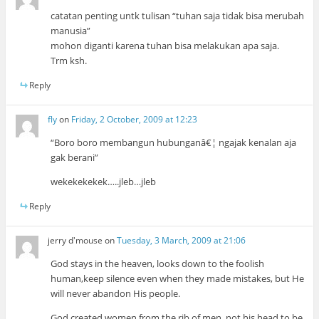
catatan penting untk tulisan “tuhan saja tidak bisa merubah
manusia”
mohon diganti karena tuhan bisa melakukan apa saja.
Trm ksh.
Reply
fly
on
Friday, 2 October, 2009 at 12:23
“Boro boro membangun hubunganâ€¦ ngajak kenalan aja
gak berani”
wekekekekek…..jleb…jleb
Reply
jerry d'mouse
on
Tuesday, 3 March, 2009 at 21:06
God stays in the heaven, looks down to the foolish
human,keep silence even when they made mistakes, but He
will never abandon His people.
God created women from the rib of men, not his head to be