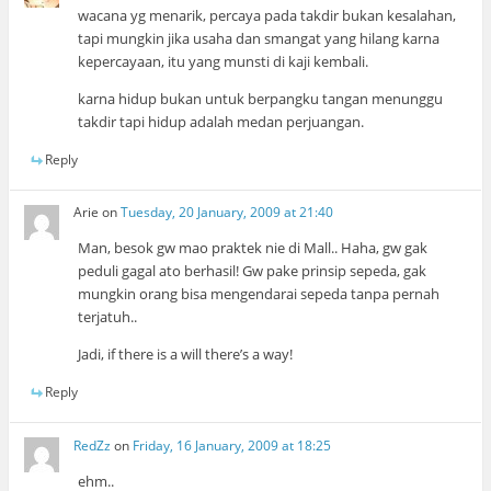
wacana yg menarik, percaya pada takdir bukan kesalahan,
tapi mungkin jika usaha dan smangat yang hilang karna
kepercayaan, itu yang munsti di kaji kembali.
karna hidup bukan untuk berpangku tangan menunggu
takdir tapi hidup adalah medan perjuangan.
Reply
Arie
on
Tuesday, 20 January, 2009 at 21:40
Man, besok gw mao praktek nie di Mall.. Haha, gw gak
peduli gagal ato berhasil! Gw pake prinsip sepeda, gak
mungkin orang bisa mengendarai sepeda tanpa pernah
terjatuh..
Jadi, if there is a will there’s a way!
Reply
RedZz
on
Friday, 16 January, 2009 at 18:25
ehm..