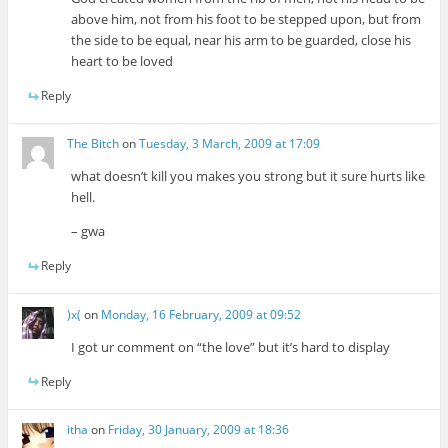
above him, not from his foot to be stepped upon, but from
the side to be equal, near his arm to be guarded, close his
heart to be loved
Reply
The Bitch
on
Tuesday, 3 March, 2009 at 17:09
what doesn’t kill you makes you strong but it sure hurts like
hell.
– gwa
Reply
)x(
on
Monday, 16 February, 2009 at 09:52
I got ur comment on “the love” but it’s hard to display
Reply
itha
on
Friday, 30 January, 2009 at 18:36