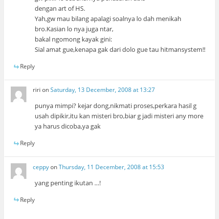
dengan art of HS.
Yah,gw mau bilang apalagi soalnya lo dah menikah
bro.Kasian lo nya juga ntar,
bakal ngomong kayak gini:
Sial amat gue,kenapa gak dari dolo gue tau hitmansystem!!
Reply
riri
on
Saturday, 13 December, 2008 at 13:27
punya mimpi? kejar dong,nikmati proses,perkara hasil g
usah dipikir,itu kan misteri bro,biar g jadi misteri any more
ya harus dicoba,ya gak
Reply
ceppy
on
Thursday, 11 December, 2008 at 15:53
yang penting ikutan …!
Reply