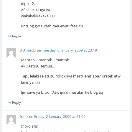
dipikir2..
Afis Lucu juga ya..
wakakakkakaka XD
untung gw sudah meLewati fase itu~
Reply
d_Amm3x
on
Tuesday, 6 January, 2009 at 23:18
Mantab….mantab…mantab….
Aku setuju semua…
Tapi, lelaki sejati itu rokoknya mesti jenis apa? Kretek atw
lainnya:):):)
Ijin save ya broo…Atw ijin dimasukin ke blog aq
Reply
frank
on
Friday, 2 January, 2009 at 21:09
@bro afis