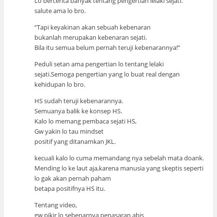
Lo bercerita banyak tentang pengertian lelaki sejati.
salute ama lo bro.
“Tapi keyakinan akan sebuah kebenaran
bukanlah merupakan kebenaran sejati.
Bila itu semua belum pernah teruji kebenarannya!”
Peduli setan ama pengertian lo tentang lelaki
sejati.Semoga pengertian yang lo buat real dengan
kehidupan lo bro.
HS sudah teruji kebenarannya.
Semuanya balik ke konsep HS.
Kalo lo memang pembaca sejati HS,
Gw yakin lo tau mindset
positif yang ditanamkan JKL.
kecuali kalo lo cuma memandang nya sebelah mata doank.
Mending lo ke laut aja,karena manusia yang skeptis seperti
lo gak akan pernah paham
betapa positifnya HS itu.
Tentang video,
gw pikir lo sebenarnya penasaran abis