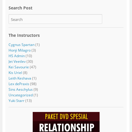
Search Post
The Instructors
Cygnus Spartan
(1)
Honji Milagro
(3)
HS Admin
(10)
Jet Veetlev
(30)
Kei Savourie
(47)
Kis Uriel
(8)
Leith Keshava
(1)
Lex dePraxis
(98)
Sins Aeschylus
(9)
Uncategorized
(1)
Yuki Starr
(13)