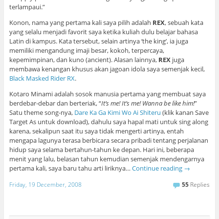
terlampaui.”
Konon, nama yang pertama kali saya pilih adalah
REX
, sebuah kata
yang selalu menjadi favorit saya ketika kuliah dulu belajar bahasa
Latin di kampus. Kata tersebut, selain artinya ‘the king’, ia juga
memiliki mengandung imaji besar, kokoh, terpercaya,
kepemimpinan, dan kuno (ancient). Alasan lainnya,
REX
juga
membawa kenangan khusus akan jagoan idola saya semenjak kecil,
Black Masked Rider RX
.
Kotaro Minami adalah sosok manusia pertama yang membuat saya
berdebar-debar dan berteriak, “
It’s me! It’s me! Wanna be like him!
”
Satu theme song-nya,
Dare Ka Ga Kimi Wo Ai Shiteru
(klik kanan Save
Target As untuk download), dahulu saya hapal mati untuk sing along
karena, sekalipun saat itu saya tidak mengerti artinya, entah
mengapa lagunya terasa berbicara secara pribadi tentang perjalanan
hidup saya selama bertahun-tahun ke depan. Hari ini, beberapa
menit yang lalu, belasan tahun kemudian semenjak mendengarnya
pertama kali, saya baru tahu arti liriknya…
Continue reading
→
Friday, 19 December, 2008
55
Replies