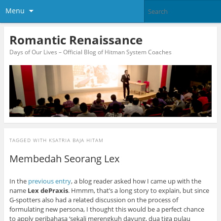
Menu
Romantic Renaissance
Days of Our Lives – Official Blog of Hitman System Coaches
TAGGED WITH
KSATRIA BAJA HITAM
Membedah Seorang Lex
In the
previous entry
, a blog reader asked how I came up with the
name
Lex dePraxis
. Hmmm, that’s a long story to explain, but since
G-spotters also had a related discussion on the process of
formulating new persona, I thought this would be a perfect chance
to apply peribahasa ‘sekali merengkuh dayung, dua tiga pulau