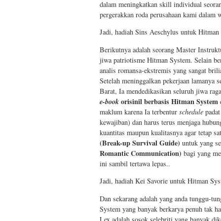
dalam meningkatkan skill individual seor
pergerakkan roda perusahaan kami dalam w
Jadi, hadiah Sins Aeschylus untuk Hitman
Berikutnya adalah seorang Master Instruktu
jiwa patriotisme Hitman System. Selain ber
analis romansa-ekstremis yang sangat bril
Setelah meninggalkan pekerjaan lamanya seba
Barat, Ia mendedikasikan seluruh jiwa ra
e-book
orisinil berbasis Hitman System
maklum karena Ia terbentur
schedule
padat 
kewajiban) dan harus terus menjaga hubun
kuantitas maupun kualitasnya agar tetap sa
(Break-up Survival Guide)
untuk yang se
Romantic Communication)
bagi yang me
ini sambil tertawa lepas..
Jadi, hadiah Kei Savorie untuk Hitman Sys
Dan sekarang adalah yang anda tunggu-tun
System yang banyak berkarya penuh tak ha
Lex adalah sosok selebriti yang banyak dik