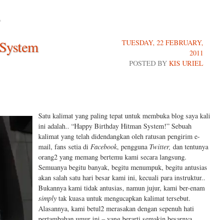
.
System
TUESDAY, 22 FEBRUARY,
2011
POSTED BY
KIS URIEL
Satu kalimat yang paling tepat untuk membuka blog saya kali
ini adalah.. “Happy Birthday Hitman System!” Sebuah
kalimat yang telah didendangkan oleh ratusan pengirim e-
mail, fans setia di
Facebook
, pengguna
Twitter,
dan tentunya
orang2 yang memang bertemu kami secara langsung.
Semuanya begitu banyak, begitu menumpuk, begitu antusias
akan salah satu hari besar kami ini, kecuali para instruktur..
Bukannya kami tidak antusias, namun jujur, kami ber-enam
simply
tak kuasa untuk mengucapkan kalimat tersebut.
Alasannya, kami betul2 merasakan dengan sepenuh hati
pertambahan umur ini – yang berarti semakin besarnya