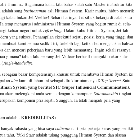
yah? Hmmm.. Bagaimana kalau kita bahas salah satu Master instruktur kita
u adalah sang
businessman
asli Hitman System. Karir mulus, hidup menarik
lagi kalau bukan Jet Veetlev! Sehari-harinya, Jet sibuk bekerja di salah satu
Ia tetap mengurusi administrasi Hitman System yang begitu rumit di sela-
pergi keluar negeri untuk
refreshing.
Dalam kubu Hitman System, Jet-lah
dern yang sukses. Penampilan eksekutif sejati, posisi kerja yang tinggi dan
t membuat kami semua sedikit iri, terlebih lagi ketika Jet mengatakan bahwa
nya dan mencari pekerjaan baru yang lebih menantang. Ingin sekali rasanya
u gimana? tahun lalu seorang Jet Vetleev berhasil mengukir rekor sales
 (
single-handedly
).
an sebagian besar kompetensinya khusus untuk membawa Hitman System ke
rupakan
aim
kami di tahun ini sebagai direktur utamanya ß
Top Secret!
Satu
 Hitman System yang bertitel SIC (Super Influencial Communication)
.
ana akan melengkapi anda semua dengan kemampuan
Salesmanship
tingkat
merupakan komponen pria sejati. Sungguh, Ia telah menjadi pria yang
KREDIBILITAS+
tem adalah..
k banyak rahasia yang bisa saya
cultivate
dari pria pekerja keras yang sedikit
mua tahu, Yuki Starr adalah tulang punggung Hitman System dan alasan