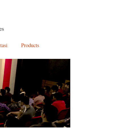
es
tasi
Products