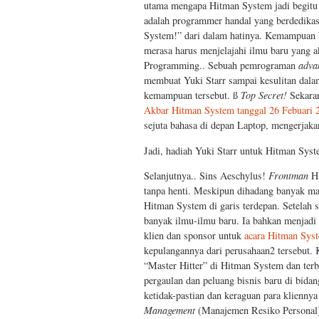
utama mengapa Hitman System jadi begitu c
adalah programmer handal yang berdedikasi
System!” dari dalam hatinya. Kemampuan W
merasa harus menjelajahi ilmu baru yang a
Programming.. Sebuah pemrograman
adva
membuat Yuki Starr sampai kesulitan dala
kemampuan tersebut. ß
Top Secret!
Sekaran
Akbar Hitman System tanggal 26 Febuari 2
sejuta bahasa di depan Laptop, mengerjaka
Jadi, hadiah Yuki Starr untuk Hitman Syst
Selanjutnya.. Sins Aeschylus!
Frontman
Hi
tanpa henti. Meskipun dihadang banyak mas
Hitman System di garis terdepan. Setelah
banyak ilmu-ilmu baru. Ia bahkan menjadi
klien dan sponsor untuk
acara Hitman Syst
kepulangannya dari perusahaan2 tersebut.
“Master Hitter” di Hitman System dan ter
pergaulan dan peluang bisnis baru di bida
ketidak-pastian dan keraguan para klienn
Management
(Manajemen Resiko Personal