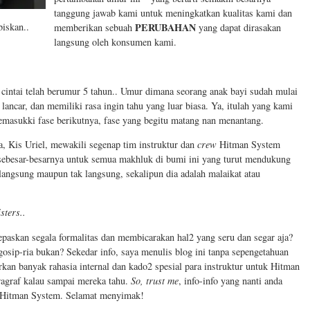
tanggung jawab kami untuk meningkatkan kualitas kami dan
PERUBAHAN
iskan..
memberikan sebuah
yang dapat dirasakan
langsung oleh konsumen kami.
cintai telah berumur 5 tahun.. Umur dimana seorang anak bayi sudah mulai
n lancar, dan memiliki rasa ingin tahu yang luar biasa. Ya, itulah yang kami
emasukki fase berikutnya, fase yang begitu matang nan menantang.
, Kis Uriel, mewakili segenap tim instruktur dan
crew
Hitman System
sebesar-besarnya untuk semua makhluk di bumi ini yang turut mendukung
angsung maupun tak langsung, sekalipun dia adalah malaikat atau
sters..
lepaskan segala formalitas dan membicarakan hal2 yang seru dan segar aja?
osip-ria bukan? Sekedar info, saya menulis blog ini tanpa sepengetahuan
kan banyak rahasia internal dan kado2 spesial para instruktur untuk Hitman
ragraf kalau sampai mereka tahu.
So, trust me
, info-info yang nanti anda
 Hitman System. Selamat menyimak!