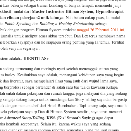
ni Lex bekerja sebagai trainer kondang di banyak tempat, memenuhi janji
Master Instructor Hitman System, Hypnotherapist
sklusif, mulai dari
r, dan ribuan pekerjaan2 unik lainnya
. Nah belum cukup puas, Ia mulai
nia
Public Speaking
dan
Building-a-Healthy-Relationship
sebagai
 sibuk dengan program Hitman System terdekat
tanggal 26 Februari 2011 ini
,
urnalis untuk meliput acara akbar tersebut. Dan Lex terus membawa nama
lebarkan sayapnya dan ke siapapun orang penting yang Ia temui. Terlihat
h oleh senyum segarnya..
IDENTITAS+
ystem adalah..
aya sedang termenung dan meringis nyeri setelah menenggak cairan yang
dum barley. Kesibukkan saya adalah, menangani kehidupan saya yang begitu
k dan literatur, saya mempelajari ilmu yang jauh dari wujud lama saya,
 berprofesi sebagai bartender di salah satu bar tua di kawasan Kelapa
lah entah dalam pekerjaan dan rumah tangga, juga melayani dia yang sedang
g sengaja datang hanya untuk mendengarkan Story-telling saya dan bergosip
asak dengan mantan chef dari Hotel Borobudur.. Tapi tenang saja, saya masih
-sela pekerjaan saya :p Dan di Hitman System sendiri, saya terus mencari
ss Advanced Story-Telling
, KiSS (Kis’ Smooth Saying)
agar dapat
uka kembali secepatnya. Selain itu, karena waktu saya yang sedang
 saya diangkat menjadi seorang reporter sementara, yang meliput semua