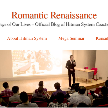
Romantic Renaissance
ays of Our Lives – Official Blog of Hitman System Coach
About Hitman System
Mega Seminar
Konsul