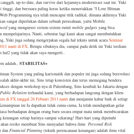
anggih, up-to-date, dan survive dari kejamnya modernisasi saat ini. Yuki
 tinggi, dan bersuara paling keras ketika meneriakkan “I Love Hitman
eb Programming nya telah mencapai titik radikal, dimana akhirnya Yuki
kan sangat diperlukan dalam sebuah perusahaan, yaitu Mobile
nced
yang mengurusi sistem-sistem rumit
mobile gadgets
yang bisa
m mempelajarinya. Nanti, sebentar lagi kami akan sangat membutuhkan
g, Yuki juga sedang mengerjakan segala hal teknis untuk acara
Seminar
011 nanti di FX
. Betapa sibuknya dia, sampai pada detik ini Yuki terdiam
n hal2 yang tidak akan saya mengerti..
STABILITAS+
em adalah..
tman System yang paling karismatik dan populer ini juga sedang berevolusi
alah akhir-akhir ini, Sins tetap konsisten dan terus memegang bendera
 sukses dengan workshop nya di Palembang, Sins kembali ke Jakarta dengan
Public Relation
terhandal kami, yang berhadapan langsung dengan klien-
em di FX tanggal 26 Febuari 2011 nanti
dan menjamin kabar baik di setiap
 Kemampuan ini Ia dapatkan tidak cuma-cuma, Ia telah mendapatkan gelar
biasa berhadapan dengan orang baru secara empat mata untuk membicarakan
ng keuangan setiap harinya sampai sekarang! Hari-hari yang dipenuhi
ya akan resiko membuat Sins menyadari bahwa ilmu
Personal Risk
) dan
Financial Planning
(teknik perencanaan keuangan) adalah ilmu vital