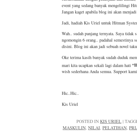
event yang sedang banyak mengelilingi Hit
Jangan kaget apabila blog ini akan menjadi
Jadi, hadiah Kis Uriel untuk Hitman Syste
Wah.. sudah panjang ternyata. Saya tidak s
ngomongin 6 orang.. padahal semestinya se
disini. Blog ini akan jadi sebuah novel tak
Oke terima kasih banyak sudah duduk memba
“H
mari kita ucapkan sekali lagi dalam hati
wish sederhana Anda semua. Support kam
Hic..Hic..
Kis Uriel
POSTED IN
KIS URIEL
|
TAGG
MASKULIN
,
NILAI
,
PELATIHAN
,
PRI