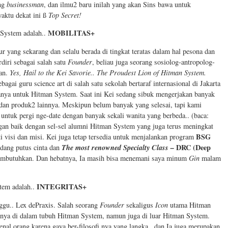
ang
businessman
, dan ilmu2 baru inilah yang akan Sins bawa untuk
aktu dekat ini ß
Top Secret!
MOBILITAS+
 System adalah..
r yang sekarang dan selalu berada di tingkat teratas dalam hal pesona dan
diri sebagai salah satu
Founder
, beliau juga seorang sosiolog-antropolog-
ian.
Yes, Hail to the Kei Savorie.. The Proudest Lion of Hitman System.
gai guru science art di salah satu sekolah bertaraf internasional di Jakarta
ganya untuk Hitman System. Saat ini Kei sedang sibuk mengerjakan banyak
dan produk2 lainnya. Meskipun belum banyak yang selesai, tapi kami
untuk pergi nge-date dengan banyak sekali wanita yang berbeda.. (baca:
gan baik dengan sel-sel alumni Hitman System yang juga terus meningkat
BSG
ti visi dan misi. Kei juga tetap tersedia untuk menjalankan program
The most renowned Specialty Class –
DRC (Deep
dang putus cinta dan
mbutuhkan. Dan hebatnya, Ia masih bisa menemani saya minum
Gin
malam
INTEGRITAS+
tem adalah..
ggu.. Lex dePraxis. Salah seorang
Founder
sekaligus
Icon
utama Hitman
nya di dalam tubuh Hitman System, namun juga di luar Hitman System.
enal orang karena gaya ber-filosofi nya yang langka.. dan Ia juga merupakan