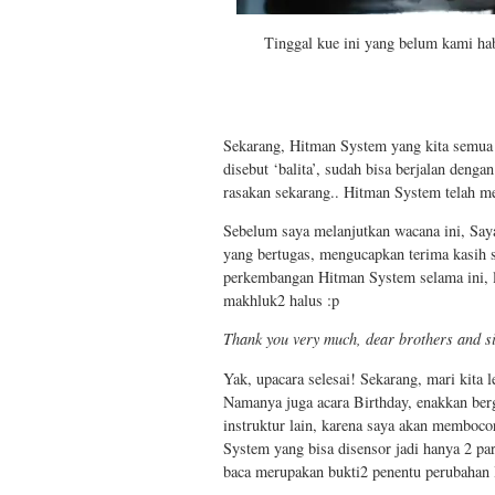
Tinggal kue ini yang belum kami hab
Sekarang, Hitman System yang kita semua 
disebut ‘balita’, sudah bisa berjalan denga
rasakan sekarang.. Hitman System telah m
Sebelum saya melanjutkan wacana ini, Saya
yang bertugas, mengucapkan terima kasih 
perkembangan Hitman System selama ini, l
makhluk2 halus :p
Thank you very much, dear brothers and si
Yak, upacara selesai! Sekarang, mari kita 
Namanya juga acara Birthday, enakkan berg
instruktur lain, karena saya akan membocor
System yang bisa disensor jadi hanya 2 pa
baca merupakan bukti2 penentu perubahan