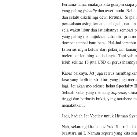
Pertama-tama, enaknya kita gosipin siapa 
yang paling
friendly
dan awet muda. Belia
dan selalu dikelilingi dewi fortuna.. Siapa 
perusahaan asing ternama sebagai , namun 
sela waktu libur dan istirahatnya sembari 
yang paling menunjukkan citra diri pria mo
dompet setebal batu bata.. Hal-hal tersebu
Ia serius ingin keluar dari pekerjaan lama
melempar lembing ke dadanya.. Tapi yah ma
lebih sekitar 18 juta USD di perusahaannya
Kabar baiknya, Jet juga serius membagik
fase yang lebih terstruktur, yang juga me
kelas Specialty
lagi, Jet akan me-release
Sebuah kelas yang memang
Supreme
, dim
tinggi dan berbasis bukti, yang notabene 
menakutkan..
Jadi, hadiah Jet Veetlev untuk Hitman Sys
Nah, sekarang kita bahas Yuki Starr. Tida
bersuara ini L Namun seperti yang kita se