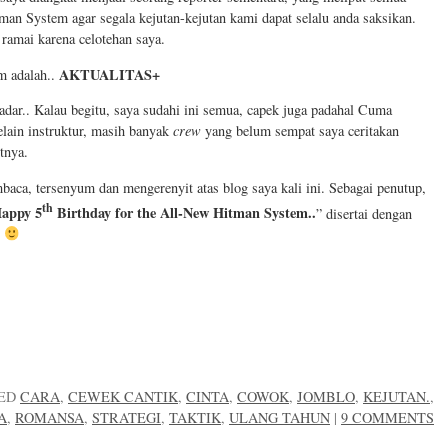
man System agar segala kejutan-kejutan kami dapat selalu anda saksikan.
 ramai karena celotehan saya.
AKTUALITAS+
m adalah..
adar.. Kalau begitu, saya sudahi ini semua, capek juga padahal Cuma
lain instruktur, masih banyak
crew
yang belum sempat saya ceritakan
utnya.
ca, tersenyum dan mengerenyit atas blog saya kali ini. Sebagai penutup,
th
appy 5
Birthday for the All-New Hitman System..
” disertai dengan
i
ED
CARA
,
CEWEK CANTIK
,
CINTA
,
COWOK
,
JOMBLO
,
KEJUTAN.
,
A
,
ROMANSA
,
STRATEGI
,
TAKTIK
,
ULANG TAHUN
|
9 COMMENTS