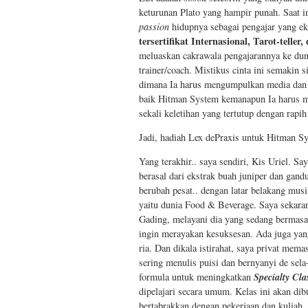
keturunan Plato yang hampir punah. Saat i
passion
hidupnya sebagai pengajar yang ek
tersertifikat Internasional, Tarot-telle
meluaskan cakrawala pengajarannya ke du
trainer/coach. Mistikus cinta ini semakin
dimana Ia harus mengumpulkan media dan j
baik Hitman System kemanapun Ia harus me
sekali keletihan yang tertutup dengan rapi
Jadi, hadiah Lex dePraxis untuk Hitman S
Yang terakhir.. saya sendiri, Kis Uriel. S
berasal dari ekstrak buah juniper dan gan
berubah pesat.. dengan latar belakang musi
yaitu dunia Food & Beverage. Saya sekarang
Gading, melayani dia yang sedang bermasa
ingin merayakan kesuksesan. Ada juga yan
ria. Dan dikala istirahat, saya privat mem
sering menulis puisi dan bernyanyi de sela
Specialty Cla
formula untuk meningkatkan
dipelajari secara umum. Kelas ini akan dib
bertabrakkan dengan pekerjaan dan kuliah,