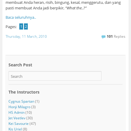
membuat Anda heran, risih, bingung, kesal, menggerutu, dan yang
pasti membuat Anda jadi berpikir,
“What the..?”
Baca seluruhnya..
Pages:
1
2
Thursday, 11 March, 2010
101
Replies
Search Post
The Instructors
Cygnus Spartan
(1)
Honji Milagro
(3)
HS Admin
(10)
Jet Veetlev
(30)
Kei Savourie
(47)
Kis Uriel
(8)