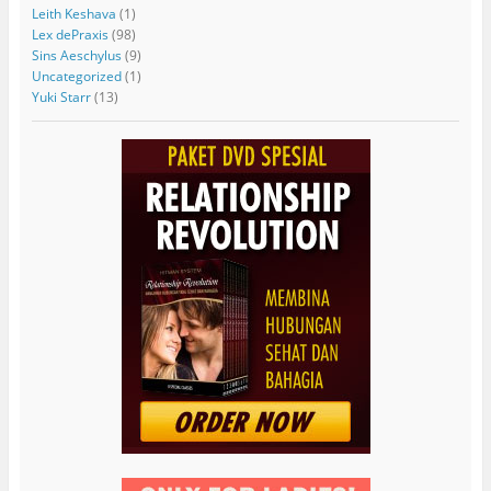
Leith Keshava
(1)
Lex dePraxis
(98)
Sins Aeschylus
(9)
Uncategorized
(1)
Yuki Starr
(13)