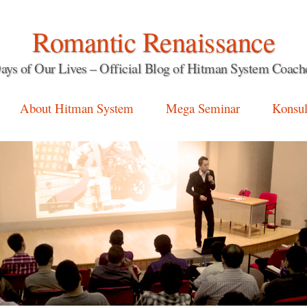
Romantic Renaissance
ays of Our Lives – Official Blog of Hitman System Coach
About Hitman System
Mega Seminar
Konsul