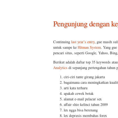
Pengunjung dengan k
Continuing
last year’s entry
, gue masih su
untuk sampe ke
Hitman System
. Yang gue
pencari situs, seperti Google, Yahoo, Bing
Berikut adalah daftar top 35 keywords atau 
Analytics
di sepanjang pertengahan tahun p
ciri-ciri tante girang jakarta
bagaimana cara meningkatkan kualit
arti kata terharu
apakah cewek botak
alamat e-mail pelacur sex
affair shio kelinci tahun 2009
lex ngga bisa berenang
lex depraxis membahas forex