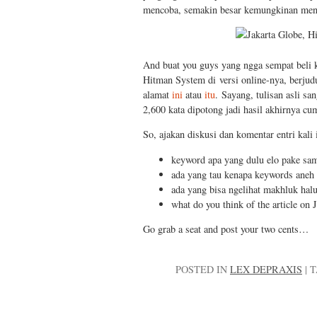
mencoba, semakin besar kemungkinan menan
And buat you guys yang ngga sempat beli k
Hitman System di versi online-nya, berju
alamat
ini
atau
itu
. Sayang, tulisan asli sa
2,600 kata dipotong jadi hasil akhirnya c
So, ajakan diskusi dan komentar entri kali 
keyword apa yang dulu elo pake sa
ada yang tau kenapa keywords aneh
ada yang bisa ngelihat makhluk halus
what do you think of the article on 
Go grab a seat and post your two cents…
POSTED IN
LEX DEPRAXIS
|
T