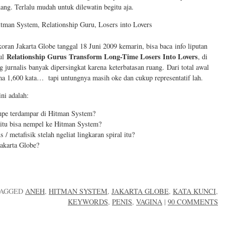
g. Terlalu mudah untuk dilewatin begitu aja.
oran Jakarta Globe tanggal 18 Juni 2009 kemarin, bisa baca info liputan
Relationship Gurus Transform Long-Time Losers Into Lovers
dul
, di
ng jurnalis banyak dipersingkat karena keterbatasan ruang. Dari total awal
uma 1,600 kata… tapi untungnya masih oke dan cukup representatif lah.
ini adalah:
mpe terdampar di Hitman System?
 itu bisa nempel ke Hitman System?
 / metafisik stelah ngeliat lingkaran spiral itu?
Jakarta Globe?
AGGED
ANEH
,
HITMAN SYSTEM
,
JAKARTA GLOBE
,
KATA KUNCI
,
KEYWORDS
,
PENIS
,
VAGINA
|
90 COMMENTS