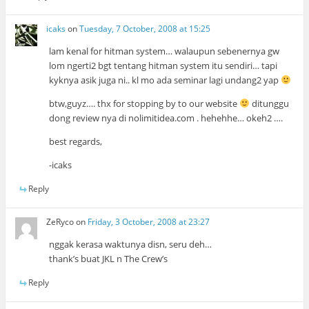
icaks
on
Tuesday, 7 October, 2008 at 15:25
lam kenal for hitman system… walaupun sebenernya gw
lom ngerti2 bgt tentang hitman system itu sendiri… tapi
kyknya asik juga ni.. kl mo ada seminar lagi undang2 yap
btw,guyz…. thx for stopping by to our website
ditunggu
dong review nya di nolimitidea.com . hehehhe… okeh2 ….
best regards,
-icaks
Reply
ZeRyco
on
Friday, 3 October, 2008 at 23:27
nggak kerasa waktunya disn, seru deh…
thank’s buat JKL n The Crew’s
Reply