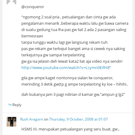
@conqueror
“ngomong 2 soal pria , petualangan dan cinta gw ada
pengalaman menarik ,beberapa waktu lalu gw bawa camera
di suatu gedung tua lha pas gw liat 2 ada 2 pasangan saling
bermesraan
tanpa tunggu waktu lagi gw langsung rekam tuh
pas gw rekam gw terkejut banget ama si cewek nya saking
terkejutnya gw sampai terpelanting
gw ga isa jelasin deh lewat kata2 liat aja video nya sendiri
http://www.youtube.com/watch?v=Lcymn0EIfH8
”
gila gw ampe kaget nontonnya sialan lw conqueror,
merinding 3 detik gw(tp g ampe terpelanting ky loe – hihihi..
dah bukanya jam 3 pagi ndirian d kamar gw,”ampun g lg2″
Reply
Rush Aragorn
on
Thursday, 9 October, 2008 at 01:07
HSMS III, merupakan petualangan yang seru buat, gw.,