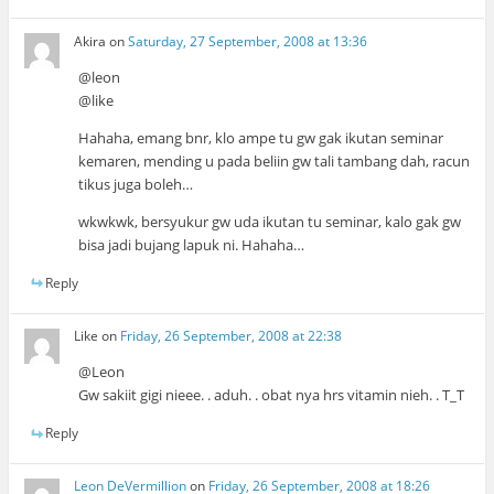
Akira
on
Saturday, 27 September, 2008 at 13:36
@leon
@like
Hahaha, emang bnr, klo ampe tu gw gak ikutan seminar
kemaren, mending u pada beliin gw tali tambang dah, racun
tikus juga boleh…
wkwkwk, bersyukur gw uda ikutan tu seminar, kalo gak gw
bisa jadi bujang lapuk ni. Hahaha…
Reply
Like
on
Friday, 26 September, 2008 at 22:38
@Leon
Gw sakiit gigi nieee. . aduh. . obat nya hrs vitamin nieh. . T_T
Reply
Leon DeVermillion
on
Friday, 26 September, 2008 at 18:26