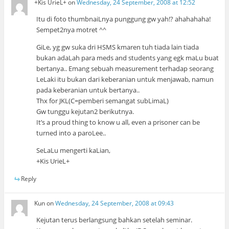
+Kis UrieL+
on
Wednesday, 24 September, 2008 at 12:52
Itu di foto thumbnaiLnya punggung gw yah!? ahahahaha!
Sempet2nya motret ^^
GiLe, yg gw suka dri HSMS kmaren tuh tiada lain tiada
bukan adaLah para meds and students yang egk maLu buat
bertanya.. Emang sebuah measurement terhadap seorang
LeLaki itu bukan dari keberanian untuk menjawab, namun
pada keberanian untuk bertanya..
Thx for JKL(C=pemberi semangat subLimaL)
Gw tunggu kejutan2 berikutnya.
It’s a proud thing to know u all, even a prisoner can be
turned into a paroLee..
SeLaLu mengerti kaLian,
+Kis UrieL+
Reply
Kun
on
Wednesday, 24 September, 2008 at 09:43
Kejutan terus berlangsung bahkan setelah seminar.