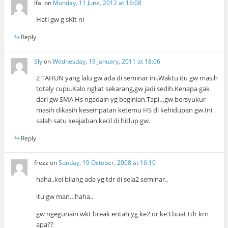
Ifal
on
Monday, 11 June, 2012 at 16:08
Hati gw g sKit nI
Reply
Sly
on
Wednesday, 19 January, 2011 at 18:06
2 TAHUN yang lalu gw ada di seminar ini.Waktu itu gw masih
totaly cupu.Kalo ngliat sekarang,gw jadi sedih.Kenapa gak
dari gw SMA Hs ngadain yg beginian.Tapi…gw bersyukur
masih dikasih kesempatan ketemu HS di kehidupan gw.Ini
salah satu keajaiban kecil di hidup gw.
Reply
frezz
on
Sunday, 19 October, 2008 at 16:10
haha,,kei bilang ada yg tdr di sela2 seminar..
itu gw man…haha..
gw ngegunain wkt break entah yg ke2 or ke3 buat tdr krn
apa??