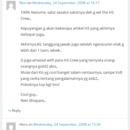
Rein
on
Wednesday, 24 September, 2008 at 16:17
100% Awsome, salut sesalut-salutnya deh g wit the HS
Crew,,
Kepuyengan g akan beberapa artikel HS yang akhirnya
terbayar juga,,
Akhirnya JKL tanggung jawab juga setelah ngeracunin otak g
lebih dari 1 taon, wkwk..
G juga amazed with para HS Crew yang ternyata orang-
orangnya gokil2 abis,,
Mulai dari Kis yg cool banget salam centaurnya, sampe Volt
yang cerita tentang pengalamannya yg asik2,,
Pokoknya top bgt bro!
Cool guy,,
Rein Shispare,,
Reply
Hero
on
Wednesday, 24 September, 2008 at 15:34