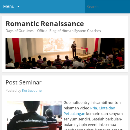
Menu
Romantic Renaissance
Days of Our Lives – Official Blog of Hitman System Coaches
Post-Seminar
Posted by
Kei Savourie
Gue nulis entry ini sambil nonton
rekaman video
Pria, Cinta dan
Petualangan
kemarin dan senyum-
senyum sendiri. Setelah berbulan-
bulan nyiapin event ini, semua