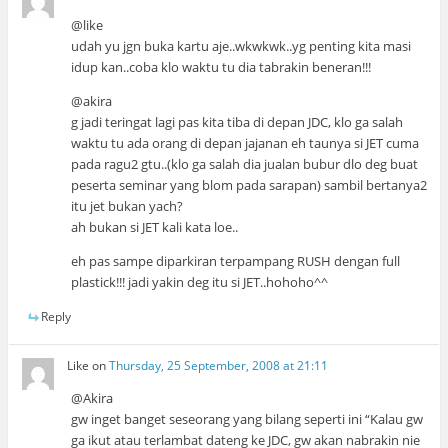
@like
udah yu jgn buka kartu aje..wkwkwk..yg penting kita masi
idup kan..coba klo waktu tu dia tabrakin beneran!!!
@akira
g jadi teringat lagi pas kita tiba di depan JDC, klo ga salah
waktu tu ada orang di depan jajanan eh taunya si JET cuma
pada ragu2 gtu..(klo ga salah dia jualan bubur dlo deg buat
peserta seminar yang blom pada sarapan) sambil bertanya2
itu jet bukan yach?
ah bukan si JET kali kata loe..
eh pas sampe diparkiran terpampang RUSH dengan full
plastick!!! jadi yakin deg itu si JET..hohoho^^
Reply
Like
on
Thursday, 25 September, 2008 at 21:11
@Akira
gw inget banget seseorang yang bilang seperti ini “Kalau gw
ga ikut atau terlambat dateng ke JDC, gw akan nabrakin nie