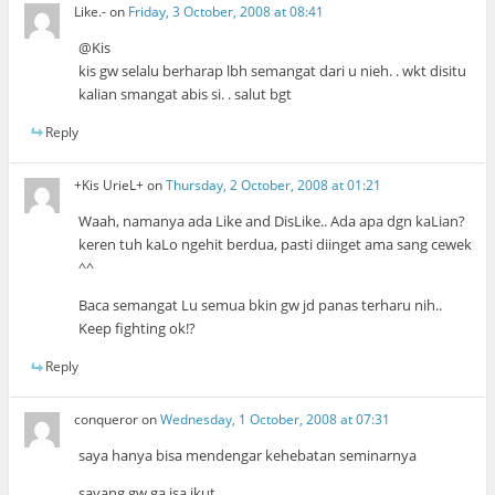
Like.-
on
Friday, 3 October, 2008 at 08:41
@Kis
kis gw selalu berharap lbh semangat dari u nieh. . wkt disitu
kalian smangat abis si. . salut bgt
Reply
+Kis UrieL+
on
Thursday, 2 October, 2008 at 01:21
Waah, namanya ada Like and DisLike.. Ada apa dgn kaLian?
keren tuh kaLo ngehit berdua, pasti diinget ama sang cewek
^^
Baca semangat Lu semua bkin gw jd panas terharu nih..
Keep fighting ok!?
Reply
conqueror
on
Wednesday, 1 October, 2008 at 07:31
saya hanya bisa mendengar kehebatan seminarnya
sayang gw ga isa ikut