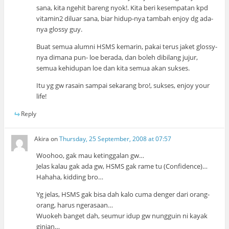
sana, kita ngehit bareng nyok!. Kita beri kesempatan kpd
vitamin2 diluar sana, biar hidup-nya tambah enjoy dg ada-
nya glossy guy.
Buat semua alumni HSMS kemarin, pakai terus jaket glossy-
nya dimana pun- loe berada, dan boleh dibilang jujur,
semua kehidupan loe dan kita semua akan sukses.
Itu yg gw rasain sampai sekarang bro!, sukses, enjoy your
life!
Reply
Akira
on
Thursday, 25 September, 2008 at 07:57
Woohoo, gak mau ketinggalan gw…
Jelas kalau gak ada gw, HSMS gak rame tu (Confidence)…
Hahaha, kidding bro…
Yg jelas, HSMS gak bisa dah kalo cuma denger dari orang-
orang, harus ngerasaan…
Wuokeh banget dah, seumur idup gw nungguin ni kayak
ginian…