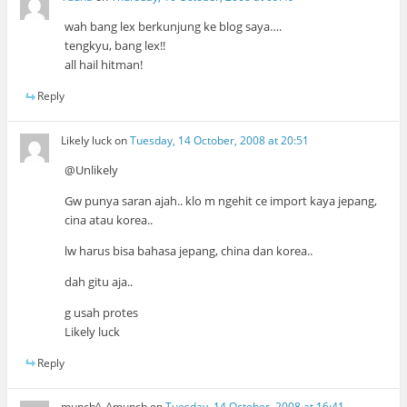
wah bang lex berkunjung ke blog saya….
tengkyu, bang lex!!
all hail hitman!
Reply
Likely luck
on
Tuesday, 14 October, 2008 at 20:51
@Unlikely
Gw punya saran ajah.. klo m ngehit ce import kaya jepang,
cina atau korea..
lw harus bisa bahasa jepang, china dan korea..
dah gitu aja..
g usah protes
Likely luck
Reply
munch^_^munch
on
Tuesday, 14 October, 2008 at 16:41