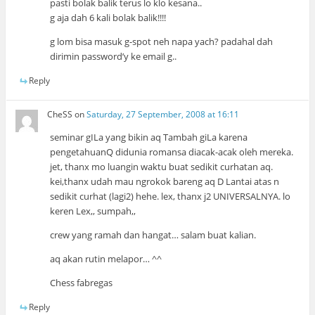
pasti bolak balik terus lo klo kesana..
g aja dah 6 kali bolak balik!!!!
g lom bisa masuk g-spot neh napa yach? padahal dah
dirimin password’y ke email g..
Reply
CheSS
on
Saturday, 27 September, 2008 at 16:11
seminar gILa yang bikin aq Tambah giLa karena
pengetahuanQ didunia romansa diacak-acak oleh mereka.
jet, thanx mo luangin waktu buat sedikit curhatan aq.
kei,thanx udah mau ngrokok bareng aq D Lantai atas n
sedikit curhat (lagi2) hehe. lex, thanx j2 UNIVERSALNYA. lo
keren Lex,, sumpah,,
crew yang ramah dan hangat… salam buat kalian.
aq akan rutin melapor… ^^
Chess fabregas
Reply