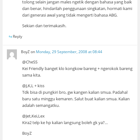
tolong selain jangan males ngetik dengan bahasa yang baik
dan benar, hindarilah penggunaan singkatan, hormati kami
dari generasi awal yang tidak mengerti bahasa ABG.
Sekian dan terimakasih.
Reply
BoyZ
on
Monday, 29 September, 2008 at 08:44
@CheSS
Kei Friendly banget klo kongkow bareng + ngerokok bareng
sama kita.
@J,K,L + kiss
Tdk bisa di pungkiri bro, gw kangen kalian smua. Padahal
baru satu minggu kemaren. Salut buat kalian smua. Kalian
adalah semangatku.
@Jet,Kei,Lex
Kira2 telp ke hp kalian langsung boleh gk ya?…
BoyZ