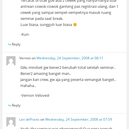
Tercatat di otak gue ada 2 cewek yang nanya-nanya soal
antrean cowok-cowok ganteng pas registrasi ulang, dan 1
cewek yang sampai sempet-sempetnya masuk ruang
seminar pada saat break.
Luar biasa, sungguh luar biasa
-Kun-
Reply
Vernon
on
Wednesday, 24 September, 2008 at 08:11
Gile, mindset gw bener2 berubah total setelah seminar..
Bener2 amazing banget man..
Jangan kan crew, gw aja yang peserta semangat banget..
Hahaha..
-Vernon Veloved-
Reply
Lex dePraxis
on
Wednesday, 24 September, 2008 at 07:59
Yeah, the seminar was phenomenal! Gue ngga pernah