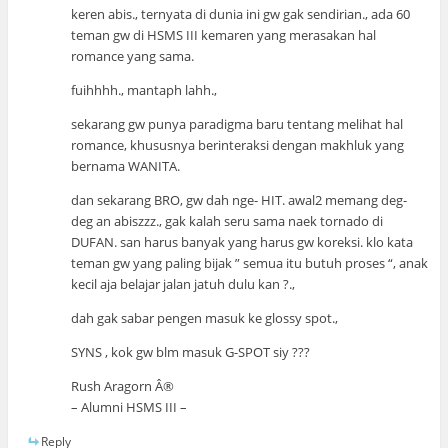
keren abis., ternyata di dunia ini gw gak sendirian., ada 60
teman gw di HSMS III kemaren yang merasakan hal
romance yang sama.
fuihhhh., mantaph lahh.,
sekarang gw punya paradigma baru tentang melihat hal
romance, khususnya berinteraksi dengan makhluk yang
bernama WANITA.
dan sekarang BRO, gw dah nge- HIT. awal2 memang deg-
deg an abiszzz., gak kalah seru sama naek tornado di
DUFAN. san harus banyak yang harus gw koreksi. klo kata
teman gw yang paling bijak ” semua itu butuh proses “, anak
kecil aja belajar jalan jatuh dulu kan ?.,
dah gak sabar pengen masuk ke glossy spot.,
SYNS , kok gw blm masuk G-SPOT siy ???
Rush Aragorn Â®
– Alumni HSMS III –
Reply