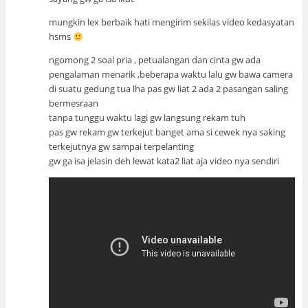
mungkin lex berbaik hati mengirim sekilas video kedasyatan
hsms
ngomong 2 soal pria , petualangan dan cinta gw ada
pengalaman menarik ,beberapa waktu lalu gw bawa camera
di suatu gedung tua lha pas gw liat 2 ada 2 pasangan saling
bermesraan
tanpa tunggu waktu lagi gw langsung rekam tuh
pas gw rekam gw terkejut banget ama si cewek nya saking
terkejutnya gw sampai terpelanting
gw ga isa jelasin deh lewat kata2 liat aja video nya sendiri