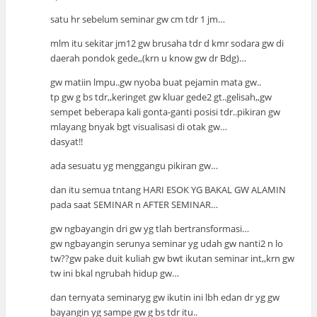
satu hr sebelum seminar gw cm tdr 1 jm…
mlm itu sekitar jm12 gw brusaha tdr d kmr sodara gw di
daerah pondok gede,,(krn u know gw dr Bdg)…
gw matiin lmpu..gw nyoba buat pejamin mata gw..
tp gw g bs tdr,,keringet gw kluar gede2 gt..gelisah,,gw
sempet beberapa kali gonta-ganti posisi tdr..pikiran gw
mlayang bnyak bgt visualisasi di otak gw…
dasyat!!
ada sesuatu yg menggangu pikiran gw…
dan itu semua tntang HARI ESOK YG BAKAL GW ALAMIN
pada saat SEMINAR n AFTER SEMINAR…
gw ngbayangin dri gw yg tlah bertransformasi…
gw ngbayangin serunya seminar yg udah gw nanti2 n lo
tw??gw pake duit kuliah gw bwt ikutan seminar int,,krn gw
tw ini bkal ngrubah hidup gw…
dan ternyata seminaryg gw ikutin ini lbh edan dr yg gw
bayangin yg sampe gw g bs tdr itu..