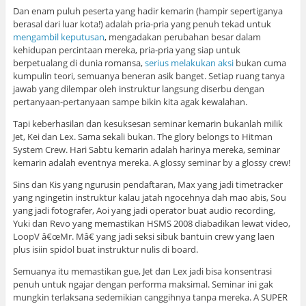
Dan enam puluh peserta yang hadir kemarin (hampir sepertiganya
berasal dari luar kota!) adalah pria-pria yang penuh tekad untuk
mengambil keputusan
, mengadakan perubahan besar dalam
kehidupan percintaan mereka, pria-pria yang siap untuk
berpetualang di dunia romansa,
serius melakukan aksi
bukan cuma
kumpulin teori, semuanya beneran asik banget. Setiap ruang tanya
jawab yang dilempar oleh instruktur langsung diserbu dengan
pertanyaan-pertanyaan sampe bikin kita agak kewalahan.
Tapi keberhasilan dan kesuksesan seminar kemarin bukanlah milik
Jet, Kei dan Lex. Sama sekali bukan. The glory belongs to Hitman
System Crew. Hari Sabtu kemarin adalah harinya mereka, seminar
kemarin adalah eventnya mereka. A glossy seminar by a glossy crew!
Sins dan Kis yang ngurusin pendaftaran, Max yang jadi timetracker
yang ngingetin instruktur kalau jatah ngocehnya dah mao abis, Sou
yang jadi fotografer, Aoi yang jadi operator buat audio recording,
Yuki dan Revo yang memastikan HSMS 2008 diabadikan lewat video,
LoopV â€œMr. Mâ€ yang jadi seksi sibuk bantuin crew yang laen
plus isiin spidol buat instruktur nulis di board.
Semuanya itu memastikan gue, Jet dan Lex jadi bisa konsentrasi
penuh untuk ngajar dengan performa maksimal. Seminar ini gak
mungkin terlaksana sedemikian canggihnya tanpa mereka. A SUPER