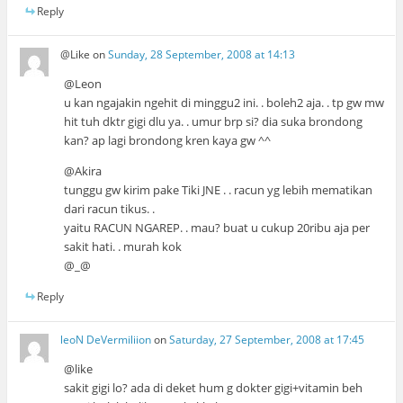
Reply
@Like
on
Sunday, 28 September, 2008 at 14:13
@Leon
u kan ngajakin ngehit di minggu2 ini. . boleh2 aja. . tp gw mw
hit tuh dktr gigi dlu ya. . umur brp si? dia suka brondong
kan? ap lagi brondong kren kaya gw ^^
@Akira
tunggu gw kirim pake Tiki JNE . . racun yg lebih mematikan
dari racun tikus. .
yaitu RACUN NGAREP. . mau? buat u cukup 20ribu aja per
sakit hati. . murah kok
@_@
Reply
leoN DeVermiliion
on
Saturday, 27 September, 2008 at 17:45
@like
sakit gigi lo? ada di deket hum g dokter gigi+vitamin beh