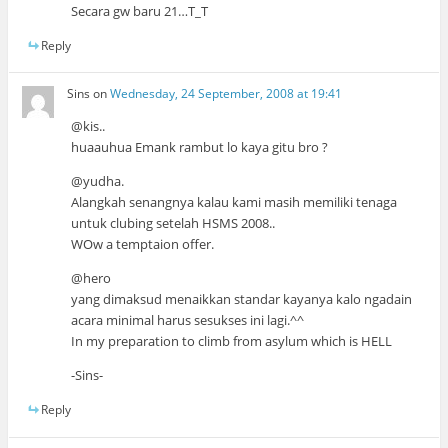
Secara gw baru 21…T_T
Reply
Sins
on
Wednesday, 24 September, 2008 at 19:41
@kis..
huaauhua Emank rambut lo kaya gitu bro ?
@yudha.
Alangkah senangnya kalau kami masih memiliki tenaga
untuk clubing setelah HSMS 2008..
WOw a temptaion offer.
@hero
yang dimaksud menaikkan standar kayanya kalo ngadain
acara minimal harus sesukses ini lagi.^^
In my preparation to climb from asylum which is HELL
-Sins-
Reply