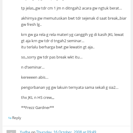
tp jelas,,gw tdr cm 1 jm n ditngah2 acara gw ngtuk berat…
akhirnya gw memutuskan bwt tdr sejenak d saat break,,biar
gw fresh lg..
krn gw ga rela g rela materi yg canggih yg di kasih JKL lewat
gt aja krn gw tdr d tngah2 seminar…
itu terlalu berharga bwt gw lewatin gt aja..
so,,sorry gw tdr pas break wkt itu…
n d’seminar…
kereeeen abis…
pengorbanan yg gw lakuin ternyata sama sekali g sia2…
thx JKL n HS crew,,,
**Frezz Gardner**
Reply
Yudha
on
Thursday, 16 October, 2008 at 09:49