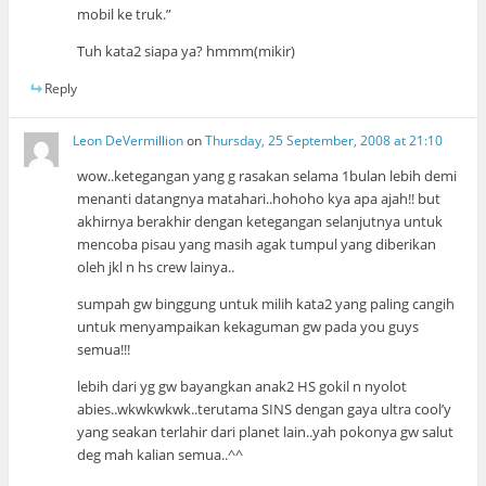
mobil ke truk.”
Tuh kata2 siapa ya? hmmm(mikir)
Reply
Leon DeVermillion
on
Thursday, 25 September, 2008 at 21:10
wow..ketegangan yang g rasakan selama 1bulan lebih demi
menanti datangnya matahari..hohoho kya apa ajah!! but
akhirnya berakhir dengan ketegangan selanjutnya untuk
mencoba pisau yang masih agak tumpul yang diberikan
oleh jkl n hs crew lainya..
sumpah gw binggung untuk milih kata2 yang paling cangih
untuk menyampaikan kekaguman gw pada you guys
semua!!!
lebih dari yg gw bayangkan anak2 HS gokil n nyolot
abies..wkwkwkwk..terutama SINS dengan gaya ultra cool’y
yang seakan terlahir dari planet lain..yah pokonya gw salut
deg mah kalian semua..^^