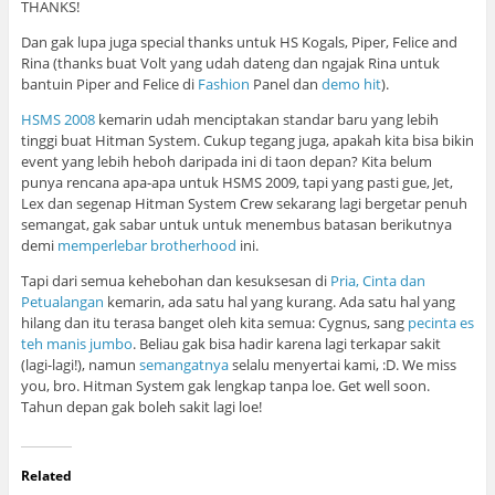
THANKS!
Dan gak lupa juga special thanks untuk HS Kogals, Piper, Felice and
Rina (thanks buat Volt yang udah dateng dan ngajak Rina untuk
bantuin Piper and Felice di
Fashion
Panel dan
demo hit
).
HSMS 2008
kemarin udah menciptakan standar baru yang lebih
tinggi buat Hitman System. Cukup tegang juga, apakah kita bisa bikin
event yang lebih heboh daripada ini di taon depan? Kita belum
punya rencana apa-apa untuk HSMS 2009, tapi yang pasti gue, Jet,
Lex dan segenap Hitman System Crew sekarang lagi bergetar penuh
semangat, gak sabar untuk untuk menembus batasan berikutnya
demi
memperlebar brotherhood
ini.
Tapi dari semua kehebohan dan kesuksesan di
Pria, Cinta dan
Petualangan
kemarin, ada satu hal yang kurang. Ada satu hal yang
hilang dan itu terasa banget oleh kita semua: Cygnus, sang
pecinta es
teh manis jumbo
. Beliau gak bisa hadir karena lagi terkapar sakit
(lagi-lagi!), namun
semangatnya
selalu menyertai kami, :D. We miss
you, bro. Hitman System gak lengkap tanpa loe. Get well soon.
Tahun depan gak boleh sakit lagi loe!
Related