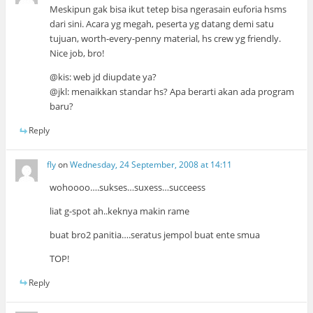
Meskipun gak bisa ikut tetep bisa ngerasain euforia hsms
dari sini. Acara yg megah, peserta yg datang demi satu
tujuan, worth-every-penny material, hs crew yg friendly.
Nice job, bro!
@kis: web jd diupdate ya?
@jkl: menaikkan standar hs? Apa berarti akan ada program
baru?
Reply
fly
on
Wednesday, 24 September, 2008 at 14:11
wohoooo….sukses…suxess…succeess
liat g-spot ah..keknya makin rame
buat bro2 panitia….seratus jempol buat ente smua
TOP!
Reply