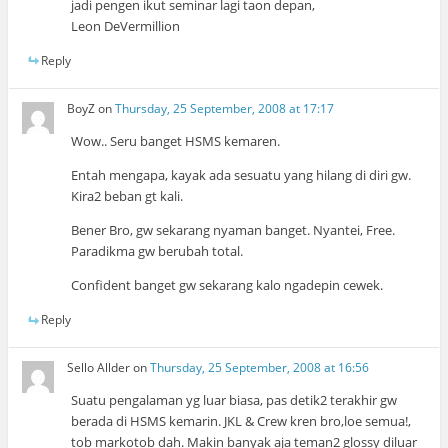
jadi pengen ikut seminar lagi taon depan,
Leon DeVermillion
Reply
BoyZ
on
Thursday, 25 September, 2008 at 17:17
Wow.. Seru banget HSMS kemaren.
Entah mengapa, kayak ada sesuatu yang hilang di diri gw.
Kira2 beban gt kali.
Bener Bro, gw sekarang nyaman banget. Nyantei, Free.
Paradikma gw berubah total.
Confident banget gw sekarang kalo ngadepin cewek.
Reply
Sello Allder
on
Thursday, 25 September, 2008 at 16:56
Suatu pengalaman yg luar biasa, pas detik2 terakhir gw
berada di HSMS kemarin. JKL & Crew kren bro,loe semua!,
tob markotob dah. Makin banyak aja teman2 glossy diluar