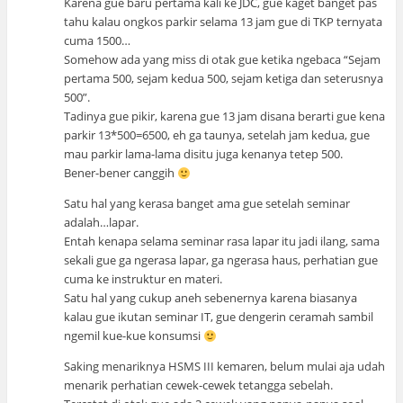
Karena gue baru pertama kali ke JDC, gue kaget banget pas
tahu kalau ongkos parkir selama 13 jam gue di TKP ternyata
cuma 1500…
Somehow ada yang miss di otak gue ketika ngebaca “Sejam
pertama 500, sejam kedua 500, sejam ketiga dan seterusnya
500”.
Tadinya gue pikir, karena gue 13 jam disana berarti gue kena
parkir 13*500=6500, eh ga taunya, setelah jam kedua, gue
mau parkir lama-lama disitu juga kenanya tetep 500.
Bener-bener canggih
Satu hal yang kerasa banget ama gue setelah seminar
adalah…lapar.
Entah kenapa selama seminar rasa lapar itu jadi ilang, sama
sekali gue ga ngerasa lapar, ga ngerasa haus, perhatian gue
cuma ke instruktur en materi.
Satu hal yang cukup aneh sebenernya karena biasanya
kalau gue ikutan seminar IT, gue dengerin ceramah sambil
ngemil kue-kue konsumsi
Saking menariknya HSMS III kemaren, belum mulai aja udah
menarik perhatian cewek-cewek tetangga sebelah.