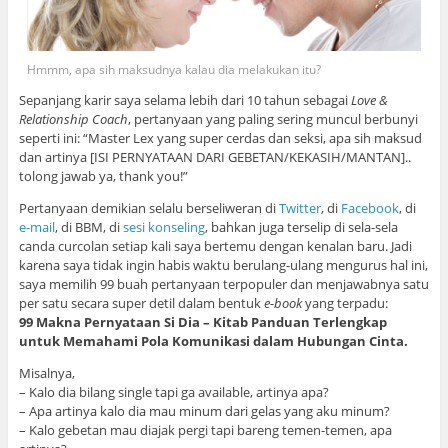
Hmmm, apa sih maksudnya kalau dia melakukan itu?
Sepanjang karir saya selama lebih dari 10 tahun sebagai
Love &
Relationship Coach
, pertanyaan yang paling sering muncul berbunyi
seperti ini: “Master Lex yang super cerdas dan seksi, apa sih maksud
dan artinya [ISI PERNYATAAN DARI GEBETAN/KEKASIH/MANTAN]..
tolong jawab ya, thank you!”
Pertanyaan demikian selalu berseliweran di
Twitter
, di
Facebook
, di
e-mail
, di BBM, di
sesi konseling
, bahkan juga terselip di sela-sela
canda curcolan setiap kali saya bertemu dengan kenalan baru. Jadi
karena saya tidak ingin habis waktu berulang-ulang mengurus hal ini,
saya memilih 99 buah pertanyaan terpopuler dan menjawabnya satu
per satu secara super detil dalam bentuk
e-book
yang terpadu:
99 Makna Pernyataan Si Dia – Kitab Panduan Terlengkap
untuk Memahami Pola Komunikasi dalam Hubungan Cinta.
Misalnya,
– Kalo dia bilang single tapi ga available, artinya apa?
– Apa artinya kalo dia mau minum dari gelas yang aku minum?
– Kalo gebetan mau diajak pergi tapi bareng temen-temen, apa