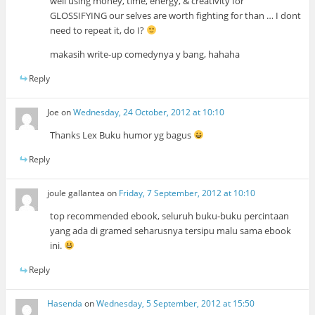
well using money, time, energy, & creativity for
GLOSSIFYING our selves are worth fighting for than … I dont
need to repeat it, do I?
makasih write-up comedynya y bang, hahaha
Reply
Joe
on
Wednesday, 24 October, 2012 at 10:10
Thanks Lex Buku humor yg bagus
Reply
joule gallantea
on
Friday, 7 September, 2012 at 10:10
top recommended ebook, seluruh buku-buku percintaan
yang ada di gramed seharusnya tersipu malu sama ebook
ini.
Reply
Hasenda
on
Wednesday, 5 September, 2012 at 15:50