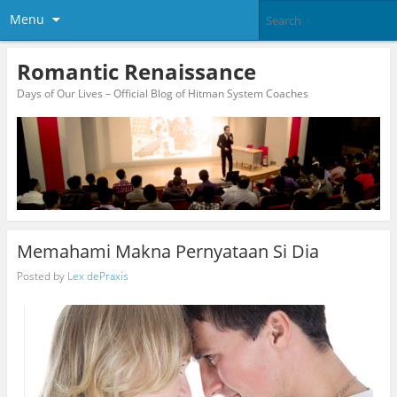
Menu
Romantic Renaissance
Days of Our Lives – Official Blog of Hitman System Coaches
Memahami Makna Pernyataan Si Dia
Posted by
Lex dePraxis