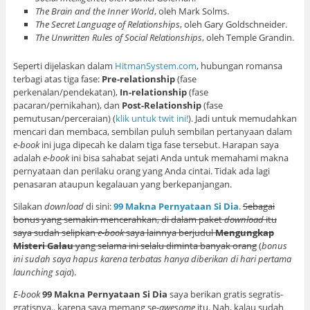
The Brain and the Inner World
, oleh Mark Solms.
The Secret Language of Relationships
, oleh Gary Goldschneider.
The Unwritten Rules of Social Relationships
, oleh Temple Grandin.
Seperti dijelaskan dalam
HitmanSystem.com
, hubungan romansa
terbagi atas tiga fase:
Pre-relationship
(fase
perkenalan/pendekatan),
In-relationship
(fase
pacaran/pernikahan), dan
Post-Relationship
(fase
pemutusan/perceraian) (
klik untuk twit ini!
). Jadi untuk memudahkan
mencari dan membaca, sembilan puluh sembilan pertanyaan dalam
e-book
ini juga dipecah ke dalam tiga fase tersebut. Harapan saya
adalah
e-book
ini bisa sahabat sejati Anda untuk memahami makna
pernyataan dan perilaku orang yang Anda cintai. Tidak ada lagi
penasaran ataupun kegalauan yang berkepanjangan.
Silakan
download
di sini:
99 Makna Pernyataan Si Dia
.
Sebagai
bonus yang semakin mencerahkan, di dalam paket
download
itu
saya sudah selipkan
e-book
saya lainnya berjudul
Mengungkap
Misteri Galau
yang selama ini selalu diminta banyak orang
(
bonus
ini sudah saya hapus karena terbatas hanya diberikan di hari pertama
launching saja
).
E-book
99 Makna Pernyataan Si Dia
saya berikan gratis segratis-
gratisnya.. karena saya memang se-
awesome
itu. Nah, kalau sudah