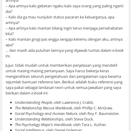
artinya?
– Apa artinya kalo gebetan ngaku kalo saya orang yang paling ngerti
dia?
– Kalo dia ga mau nunjukin status pacaran ke keluarganya, apa
artinya?
– Apa artinya kalo mantan bilang ingin terus menjaga persahabatan
kita?
– Kalo mantan grogi pas engga sengaja ketemu dengan aku, artinya
apa?
… dan masih ada puluhan lainnya yang dijawab tuntas dalam
e-book
ini.
Jujur, tidak mudah untuk memberikan penjelasan yang mendetil
untuk masing-masing pertanyaan. Saya harus bekerja keras
mengerahkan seluruh pengetahuan dan pengalaman saya beserta
sejumlah bantuan referensi lain. Berikut adalah buku referensi yang
saya pakai sebagai landasan teori untuk semua jawaban yang saya
berikan dalam
e-book
ini:
Understanding People
, oleh Lawrence J. Crabb.
The Relationship Rescue Workbook
, oleh Phillip C. McGraw.
Social Psychology and Human Nature
, oleh Roy F. Baumeister.
Understanding Relationships
, oleh Steve Duck.
The Psychology Major’s Handbook
, oleh Tara L. Kuther.
Social Intelligence
, oleh Daniel Goleman.