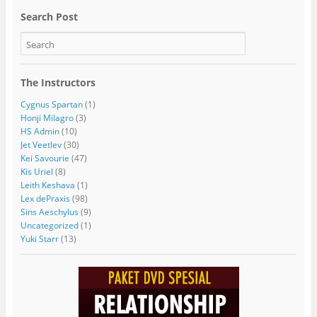
Search Post
The Instructors
Cygnus Spartan
(1)
Honji Milagro
(3)
HS Admin
(10)
Jet Veetlev
(30)
Kei Savourie
(47)
Kis Uriel
(8)
Leith Keshava
(1)
Lex dePraxis
(98)
Sins Aeschylus
(9)
Uncategorized
(1)
Yuki Starr
(13)