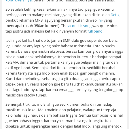
kontroversinya
. Berita hot and bombastis, bikin penasaran abis.
So setelah keliling kesana-kemari, akhinya tadi pagi gue ketemu
berbagai cerita malang melintang yang diluruskan di sini oleh
Detik
,
berikut rekaman MP3 lagu yang bersangkutan di web
ini
(yang
mencapai rusuh 350an komen!). The
acoustic song
was quite nice,
tapi justru jadi malesin ketika dinyanyiin format
full band
.
Jadi inget ketika that up to jaman SMP dulu gue super duper benci
lagu Indo or any lagu yang pake bahasa Indonesia. Totally sucks
karena bahasanya miskin ekspresi, berasa kampung, dan nyaris ngga
bisa dibuat enak pelafalannya. Kebencian itu terus berlanjut sampai
ke SMA, dimana untuk pertama kalinya gue belajar main gitar dan
aktif nge-band. Semenjak dari itu, kebencian itu sedikiiiit berubah
karena ternyata lagu Indo lebih enak (baca: gampang!) dimainin.
Kunci dan melodinya sebatas gitu-gitu doang, jadi ngga perlu capek-
capek belajar. Years later on gue baru tau that kemudahan itu bukan
soal lagu Indo-nya, tapi karena emang genre-nya yang tergolong pop
music dan catchy tunes.
Semenjak titik itu, mulailah gue sedikit membuka diri terhadap
musik-musik lokal. Mau mainin dan pelajarin, walaupun tetep aja
kalo nulis lagu harus dalam bahasa Inggris. Semua komposisi orisinal
gue berbahasa Inggris karena ya cuman bisa ngalir begitu. Kalo
dipaksa untuk ngerangkai nada dengan lafal Indo, langsung mentok.