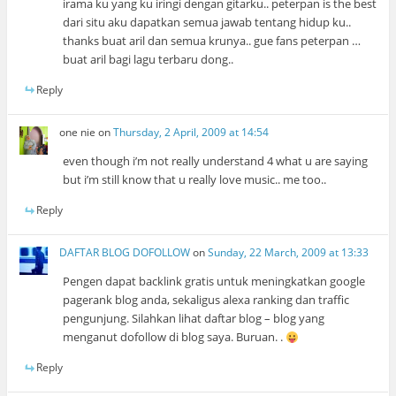
irama ku yang ku iringi dengan gitarku.. peterpan is the best
dari situ aku dapatkan semua jawab tentang hidup ku..
thanks buat aril dan semua krunya.. gue fans peterpan …
buat aril bagi lagu terbaru dong..
Reply
one nie
on
Thursday, 2 April, 2009 at 14:54
even though i’m not really understand 4 what u are saying
but i’m still know that u really love music.. me too..
Reply
DAFTAR BLOG DOFOLLOW
on
Sunday, 22 March, 2009 at 13:33
Pengen dapat backlink gratis untuk meningkatkan google
pagerank blog anda, sekaligus alexa ranking dan traffic
pengunjung. Silahkan lihat daftar blog – blog yang
menganut dofollow di blog saya. Buruan. .
Reply