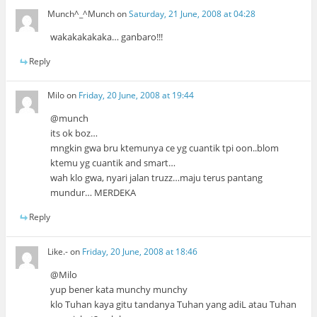
Munch^_^Munch
on
Saturday, 21 June, 2008 at 04:28
wakakakakaka… ganbaro!!!
Reply
Milo
on
Friday, 20 June, 2008 at 19:44
@munch
its ok boz…
mngkin gwa bru ktemunya ce yg cuantik tpi oon..blom
ktemu yg cuantik and smart…
wah klo gwa, nyari jalan truzz…maju terus pantang
mundur… MERDEKA
Reply
Like.-
on
Friday, 20 June, 2008 at 18:46
@Milo
yup bener kata munchy munchy
klo Tuhan kaya gitu tandanya Tuhan yang adiL atau Tuhan