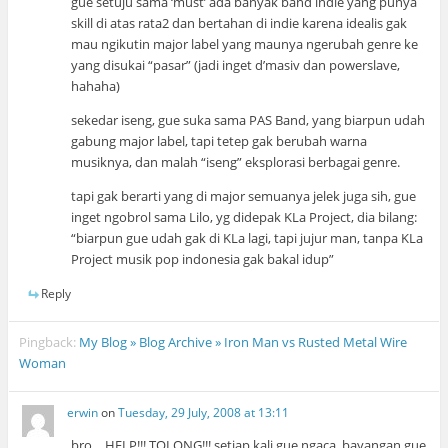
gue setuju sama ‘must’ ada banyak band indie yang punya
skill di atas rata2 dan bertahan di indie karena idealis gak
mau ngikutin major label yang maunya ngerubah genre ke
yang disukai “pasar” (jadi inget d’masiv dan powerslave,
hahaha)
sekedar iseng, gue suka sama PAS Band, yang biarpun udah
gabung major label, tapi tetep gak berubah warna
musiknya, dan malah “iseng” eksplorasi berbagai genre.
tapi gak berarti yang di major semuanya jelek juga sih, gue
inget ngobrol sama Lilo, yg didepak KLa Project, dia bilang:
“biarpun gue udah gak di KLa lagi, tapi jujur man, tanpa KLa
Project musik pop indonesia gak bakal idup”
Reply
Pingback:
My Blog » Blog Archive » Iron Man vs Rusted Metal Wire
Woman
erwin
on
Tuesday, 29 July, 2008 at 13:11
bro… HELP!!! TOLONG!!! setiap kali gue ngaca. bayangan gue