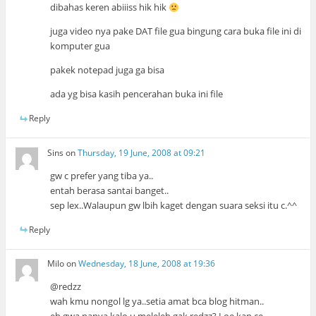
dibahas keren abiiiss hik hik
juga video nya pake DAT file gua bingung cara buka file ini di
komputer gua
pakek notepad juga ga bisa
ada yg bisa kasih pencerahan buka ini file
Reply
Sins
on
Thursday, 19 June, 2008 at 09:21
gw c prefer yang tiba ya..
entah berasa santai banget..
sep lex..Walaupun gw lbih kaget dengan suara seksi itu c.^^
Reply
Milo
on
Wednesday, 18 June, 2008 at 19:36
@redzz
wah kmu nongol lg ya..setia amat bca blog hitman..
eh gwa nanya,kalo u meleleh gak redzz? Loe kan ce..