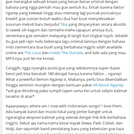
gue merangkai sebuah kreasi yang benar-benar orisinal dengan
bahasa yang ngga pernah mau gue sentuh itu. Entah karena faktor
ngarep yang kelewat tinggi atau memang lagi puncak-puncaknya
kreatif, gue cuman butuh waktu dua hari buat menyelesaikan
susunan melodi baru berjudul
Tiba
yang dinyanyikan secara akustik.
Si cewek sih kagum dan termehe-mehe (apapun artinya itu!),
sementara gue semakin melayang di langit ilusi tingkat tujuh. Setelah
itu gue jadi rajin nulis beberapa lagu orisinal lainnya dengan bahasa
Indo (sementara dua buah yang berbahasa Inggris udah available
online are
This Love
dan
Inside The Outside
, and kalo ada yang mau
MP3-nya, just let me know).
Canggih, ngga nyangka posisi gue yang sebelumnya super duper
benci jadi bisa berubah 180 derajat hanya karena faktor… ngarep!
What a powerful demon Ngarep is. Makanya, perlu bisa dikendalikan
hingga seminim mungkin dengan bantuan paket
All About Ngarep
.
*asli gue ditodong pake sumpit tajam sama Kei untuk selipin kalimat
terakhir di atas*
Aaaanyways, where am I now with Indonesian songs? I love them.
Ada banyak band dan musisi lokal yang pinter banget untuk
ngerangkai ekspresi kalimat yang seenak denger lirik-lirik berbahasa
Inggris. Sebut aja nama-nama besar kayak Dewa, Padi, Coklat, dan
Nidji, dan sejumlah band pendatang baru yang kebetulan gue lupa