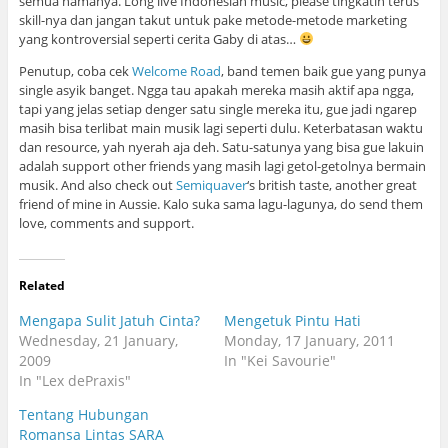
semua namanya. Long live Indonesian music, please tingkatin terus
skill-nya dan jangan takut untuk pake metode-metode marketing
yang kontroversial seperti cerita Gaby di atas…
Penutup, coba cek
Welcome Road
, band temen baik gue yang punya
single asyik banget. Ngga tau apakah mereka masih aktif apa ngga,
tapi yang jelas setiap denger satu single mereka itu, gue jadi ngarep
masih bisa terlibat main musik lagi seperti dulu. Keterbatasan waktu
dan resource, yah nyerah aja deh. Satu-satunya yang bisa gue lakuin
adalah support other friends yang masih lagi getol-getolnya bermain
musik. And also check out
Semiquaver
‘s british taste, another great
friend of mine in Aussie. Kalo suka sama lagu-lagunya, do send them
love, comments and support.
Related
Mengapa Sulit Jatuh Cinta?
Mengetuk Pintu Hati
Wednesday, 21 January,
Monday, 17 January, 2011
2009
In "Kei Savourie"
In "Lex dePraxis"
Tentang Hubungan
Romansa Lintas SARA