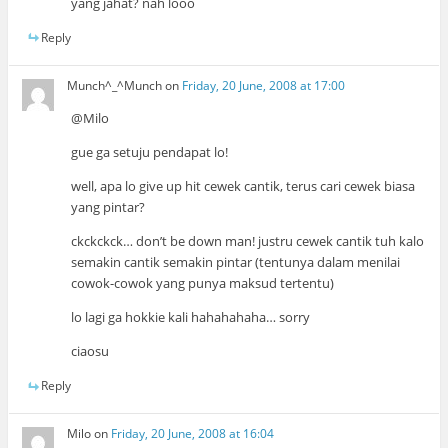
yang jahat? nah looo
Reply
Munch^_^Munch
on
Friday, 20 June, 2008 at 17:00
@Milo
gue ga setuju pendapat lo!
well, apa lo give up hit cewek cantik, terus cari cewek biasa
yang pintar?
ckckckck… don’t be down man! justru cewek cantik tuh kalo
semakin cantik semakin pintar (tentunya dalam menilai
cowok-cowok yang punya maksud tertentu)
lo lagi ga hokkie kali hahahahaha… sorry
ciaosu
Reply
Milo
on
Friday, 20 June, 2008 at 16:04