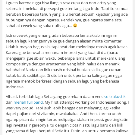
I guess karena ngga bisa ilangin rasa cupu dan non-artsy yang
selama ini melekat di persepsi gue tentang lagu Indo. Tapi itu semua
berubah beberapa tahun yang lalu berkat sebuah kejadian yang ada
hubungannya dengan ngarep. Pendeknya, gue ngarep sama satu
sahabat cewek yang suka nulis lagu…
Jadi si cewek yang emang udah beberapa lama akrab ini ngirim
sebuah lagu karangannya ke gue dengan alasan minta komentar.
Udah lumayan bagus sih, tapi beat dan melodinya masih agak kasar.
Karena gue berusaha menanam impresi yang kuat di dia (baca:
mengejar!), gue abisin waktu beberapa lama untuk merekam ulang
komposisinya dengan aransemen yang lebih halus dan menarik,
hahahaha! Nada dan lirik masih orisinal buatan si dia, gue cuman
kotak-katik sedikit aja. Di situlah untuk pertama kalinya gue ngga
ngerasa mentok berkreasi dengan sebuah lagu yang berbahasa
Indonesia.
Alhasil, terbitlah lagu Setia yang gue rekam dalam versi
solo akustik
dan
meriah full band
. My first attempt working on Indonesian song, I
was very proud. Tapi jauh lebih bangga dan melayang lagi ketika
dapet pujian dari si vitamin, mwakakaka.. And then, karena udah
ngarep pisan dan ingin terus melipatgandakan impresi, gue tingkatin
lagi investasi ngarepnya itu dengan ciptain satu lagu baru dari lirik
yang sama di lagu berjudul Setia itu. Di sinilah untuk pertama kalinya