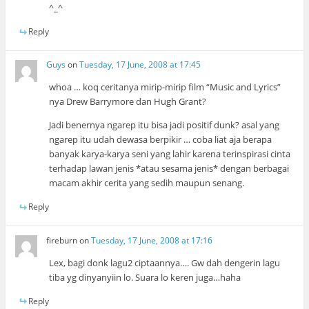
^_^
Reply
Guys
on
Tuesday, 17 June, 2008 at 17:45
whoa … koq ceritanya mirip-mirip film “Music and Lyrics”
nya Drew Barrymore dan Hugh Grant?
Jadi benernya ngarep itu bisa jadi positif dunk? asal yang
ngarep itu udah dewasa berpikir … coba liat aja berapa
banyak karya-karya seni yang lahir karena terinspirasi cinta
terhadap lawan jenis *atau sesama jenis* dengan berbagai
macam akhir cerita yang sedih maupun senang.
Reply
fireburn
on
Tuesday, 17 June, 2008 at 17:16
Lex, bagi donk lagu2 ciptaannya…. Gw dah dengerin lagu
tiba yg dinyanyiin lo. Suara lo keren juga…haha
Reply