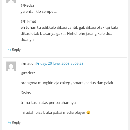
@Redzz
ya entar klo sempet..
@hikmat
eh tuhan tu adil,kalo dikasi cantik gak dikasi otak.tpi kalo
dikasi otak biasanya gak…. Hehehehe jarang kalo dua
duanya
Reply
hikmat
on
Friday, 20 June, 2008 at 09:28
@redzzz
orangnya mungkin aja cakep , smart , serius dan galak
@sins
trima kasih atas pencerahannya
ini udah bisa buka pakai media player
Reply