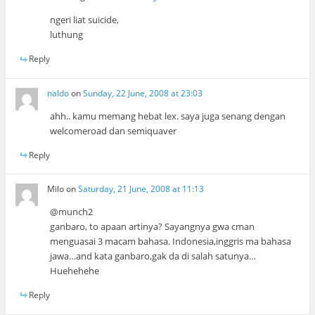
ngeri liat suicide,
luthung
Reply
naldo
on
Sunday, 22 June, 2008 at 23:03
ahh.. kamu memang hebat lex. saya juga senang dengan
welcomeroad dan semiquaver
Reply
Milo
on
Saturday, 21 June, 2008 at 11:13
@munch2
ganbaro, to apaan artinya? Sayangnya gwa cman
menguasai 3 macam bahasa. Indonesia,inggris ma bahasa
jawa…and kata ganbaro,gak da di salah satunya…
Huehehehe
Reply