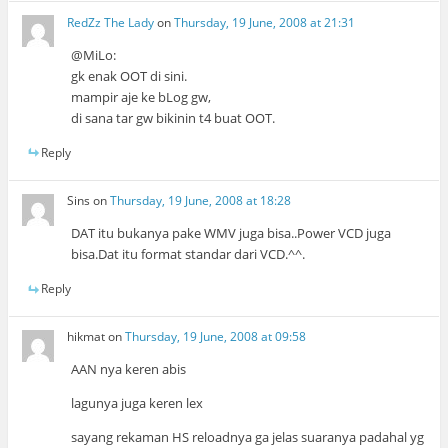
RedZz The Lady
on
Thursday, 19 June, 2008 at 21:31
@MiLo:
gk enak OOT di sini.
mampir aje ke bLog gw,
di sana tar gw bikinin t4 buat OOT.
Reply
Sins
on
Thursday, 19 June, 2008 at 18:28
DAT itu bukanya pake WMV juga bisa..Power VCD juga
bisa.Dat itu format standar dari VCD.^^.
Reply
hikmat
on
Thursday, 19 June, 2008 at 09:58
AAN nya keren abis
lagunya juga keren lex
sayang rekaman HS reloadnya ga jelas suaranya padahal yg