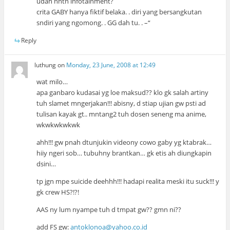
udah nntn infotainment?
crita GABY hanya fiktif belaka. . diri yang bersangkutan
sndiri yang ngomong. . GG dah tu. . –“
Reply
luthung
on
Monday, 23 June, 2008 at 12:49
wat milo…
apa ganbaro kudasai yg loe maksud?? klo gk salah artiny
tuh slamet mngerjakan!!! abisny, d stiap ujian gw psti ad
tulisan kayak gt.. mntang2 tuh dosen seneng ma anime,
wkwkwkwkwk
ahh!!! gw pnah dtunjukin videony cowo gaby yg ktabrak…
hiiy ngeri sob… tubuhny brantkan… gk etis ah diungkapin
dsini…
tp jgn mpe suicide deehhh!!! hadapi realita meski itu suck!!! y
gk crew HS?!?!
AAS ny lum nyampe tuh d tmpat gw?? gmn ni??
add FS gw:
antoklonoa@yahoo.co.id