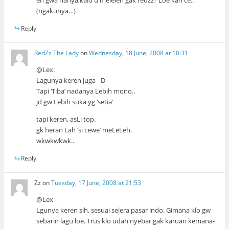
(ngakunya…)
Reply
RedZz The Lady
on
Wednesday, 18 June, 2008 at 10:31
@Lex:
Lagunya keren juga =D
Tapi ‘Tiba’ nadanya Lebih mono..
jd gw Lebih suka yg ‘setia’
tapi keren, asLi top.
gk heran Lah ‘si cewe’ meLeLeh.
wkwkwkwk..
Reply
Zz
on
Tuesday, 17 June, 2008 at 21:53
@Lex
Lgunya keren sih, sesuai selera pasar indo. Gimana klo gw
sebarin lagu loe. Trus klo udah nyebar gak karuan kemana-