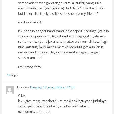
sampe ada temen gw orang australia (surfer) yang suka
musik hardcore juga (roxxane) dia bilang “i like the music,
but i don’t like the lyrics..it’s so desperate..my friend..”
wakkakakakak!
lex, coba lo denger band-band indie seperti : seringai (kalo lo
suka rock), pure saturday (klo suka pop yg agak nyeleneh)
santamonica (band jakarta tuh), atau efek rumah kaca (lagi
hipe kan tuh) musikalitas mereka menurut gw jauh lebih
diatas band2 major…daya cipta mereka bagus banget…
sidestream deh!
just suggesting..
Reply
Like.-
on
Tuesday, 17 June, 2008 at 17:53
@lex
lex. . give me guitar chord. . minta donk lagu yang judulnya
setia. . gw mw kunci gitarnya. . oke oke? hehe. .
ga nyangka. . hmmm