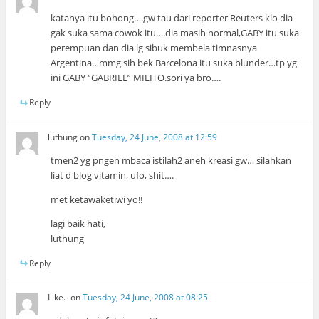
katanya itu bohong….gw tau dari reporter Reuters klo dia
gak suka sama cowok itu….dia masih normal,GABY itu suka
perempuan dan dia lg sibuk membela timnasnya
Argentina…mmg sih bek Barcelona itu suka blunder…tp yg
ini GABY “GABRIEL” MILITO.sori ya bro….
Reply
luthung
on
Tuesday, 24 June, 2008 at 12:59
tmen2 yg pngen mbaca istilah2 aneh kreasi gw… silahkan
liat d blog vitamin, ufo, shit….
met ketawaketiwi yo!!
lagi baik hati,
luthung
Reply
Like.-
on
Tuesday, 24 June, 2008 at 08:25