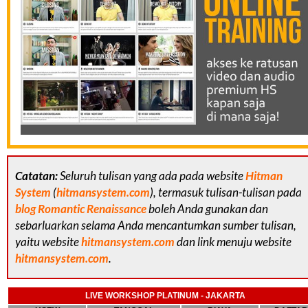
Catatan:
Seluruh tulisan yang ada pada website
Hitman
System
(
hitmansystem.com
), termasuk tulisan-tulisan pada
blog Romantic Renaissance
boleh Anda gunakan dan
sebarluarkan selama Anda mencantumkan sumber tulisan,
yaitu website
hitmansystem.com
dan link menuju website
hitmansystem.com
.
LIVE WORKSHOP PLATINUM - JAKARTA