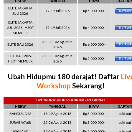
HSEW
TANGGAL
BIAYA
DAFTAR
ELITE JAKARTA
17-19 Juli 2026
Rp 5.000.000,-
JULI 2026
ELITE JAKARTA
JULI 2026 - HSOT
17-19 Juli 2026
Rp 4.000.000,-
MEMBER
31 Juli - 02 Agustus
ELITE BALI 2026
Rp 6.000.000,-
2026
ELITE BALI 2026 -
31 Juli - 02 Agustus
Rp 5.000.000,-
HSOT MEMBER
2026
Ubah Hidupmu 180 derajat! Daftar
Liv
Workshop
Sekarang!
LIVE WORKSHOP PLATINUM - REGIONAL
HSEW
TANGGAL
BIAYA
DAFTAR
BANDUNG42
18-19 Agust 2018
Rp 3.000.000,-
sold out
SURABAYA68
25-26 Agust 2018
Rp 3.000.000,-
sold out
JOGJA67
25-26 Agust 2018
Rp 3.000.000,-
sold out