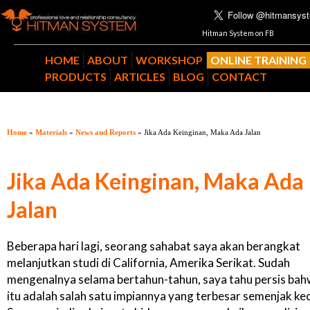
Hitman System on FB
HOME
ABOUT
WORKSHOP
ONLINE TRAINING
PRODUCTS
ARTICLES
BLOG
CONTACT
Home
»
Materials
»
News and Reports
» Jika Ada Keinginan, Maka Ada Jalan
Jika Ada Keinginan, Maka Ada
Jalan
Beberapa hari lagi, seorang sahabat saya akan berangkat
melanjutkan studi di California, Amerika Serikat. Sudah
mengenalnya selama bertahun-tahun, saya tahu persis ba
itu adalah salah satu impiannya yang terbesar semenjak keci