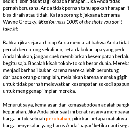
sedikit lebih dekat lagi kepada harapan. Jika Anda tidak
pernah berusaha, Anda tidak pernah tahu apakah harapan i
bisa diraih atau tidak. Kata seorang bijaksana bernama
Wayne Gretzky, â€œ
You miss 100% of the shots you don't
take.
â€
Bahkan jika sejarah hidup Anda mencatat bahwa Anda tida
pernah beruntung sekalipun, tetap lakukan apa yang perlu
Anda lakukan, jangan cuek membiarkan kesempatan berlal
begitu saja. Bacalah kisah tokoh-tokoh besar dunia. Merek
menjadi berhasil bukan karena mereka lebih beruntung
daripada orang-orang lain, melainkan karena mereka gigih
untuk tidak pernah melewatkan kesempatan sekecil apapu
untuk menggenapi impian mereka.
Menurut saya, kemalasan dan kemasabodoan adalah pangk
kepunahan. Jika Anda pikir saat ini berat rasanya membaya
harga untuk sebuah
perubahan
, pikirkan betapa mahalnya
harga penyesalan yang harus Anda 'bayar' ketika nanti seg