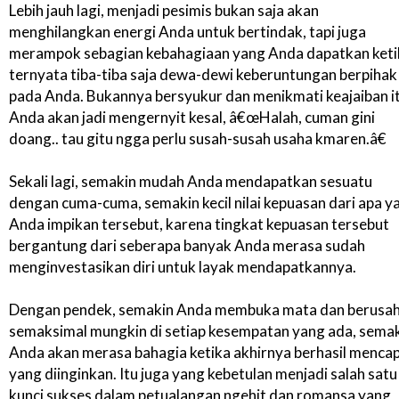
Lebih jauh lagi, menjadi pesimis bukan saja akan
menghilangkan energi Anda untuk bertindak, tapi juga
merampok sebagian kebahagiaan yang Anda dapatkan keti
ternyata tiba-tiba saja dewa-dewi keberuntungan berpihak
pada Anda. Bukannya bersyukur dan menikmati keajaiban it
Anda akan jadi mengernyit kesal, â€œHalah, cuman gini
doang.. tau gitu ngga perlu susah-susah usaha kmaren.â€
Sekali lagi, semakin mudah Anda mendapatkan sesuatu
dengan cuma-cuma, semakin kecil nilai kepuasan dari apa y
Anda impikan tersebut, karena tingkat kepuasan tersebut
bergantung dari seberapa banyak Anda merasa sudah
menginvestasikan diri untuk layak mendapatkannya.
Dengan pendek, semakin Anda membuka mata dan berusa
semaksimal mungkin di setiap kesempatan yang ada, sema
Anda akan merasa bahagia ketika akhirnya berhasil mencap
yang diinginkan. Itu juga yang kebetulan menjadi salah satu
kunci sukses dalam petualangan ngehit dan romansa yang