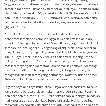
Yogyakarta! Mutualisme yang konsisten inilah yang membuat saya
semakin mencintai Hitman System setiap detiknya. Thanks to Honji,
Nanz, Visto, dkk selaku EO, perwakilan dari SAGA; Insane, Veto, Ukis
dan Frost, perwakilan GLORY (Surabaya); Leith Keshava, dan nama2
lainnya yang tak tersebutkan.. coba bayangkan acara ini tanpa you
guys, it’s sucks.
Pulanglah kami ke hotel tempat kami beristirahat, namun euforia
hebat masih melanda kami sehingga saya dan Lex seolah-olah
mendapat tenaga pinjaman dari Dewa Glossy yang selama ini kami
sembah. Jadi sesi ngobrol & begadang dilanjutkan. Kami bercerita
banyak sekali, dan yang paling seru adalah ketika hari menyentuh
subuh. Saya, Frost, Insane, Visto, Leith dan Veto sharing + story-
telling tentang Hantu! Cerita-cerita seram yang sampai sekarang
masih terbayang dan membuat kami semakin paranoid. Memang
cerita hantu ditambah dengan skill story-telling yang canggih
menghasilkan efek seram yang berbahaya! Don’t try this at home!
Setelah itu kami beristirahat dan mulai bermimpi aneh.
Ingatan saya akhirnya mulai stabil.. saya kembali pada realita saya
yang sedang berada di dalam taksi menuju persinggahan terakhir
dan berpisah di airport. Huff.. Sedih sekali apabila teringat ini adalah
hari kepulangan saya dan Lex. Setujukah anda, Hal yang paling
menyedihkan adalah kehilangan sesuatu yang baru saja anda cintai..