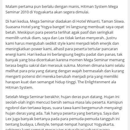
Malam pertama pun berlalu dengan manis, Hitman System Mega
Seminar 2010 di Yogyakarta akan segera dimulai.
Di hari kedua, Mega Seminar diadakan di Hotel Wisanti, Taman Siswa.
Suasana Hotel yang ‘Yogya banget’ ini langsung membuat saya cepat
betah. Meskipun para peserta terlihat agak pasif dan seringkali
memilih untuk diam, saya dan Lex tidak lantas menyerah.. Justru
kami harus mengubah sedikit style kami menjadi lebih enerjik dan
meningkatkan power kami, alhasil para peserta tertular pancaran
energi kami. Hari kedua ini berlangsung begitu padat dan panas, tak
banyak yang bisa diceritakan karena momen Mega Seminar memang
terasa begitu sakral dan merasuk sukma. Momen dimana kami selalu
melihat para pria yang datang dengan wajah bermasalah dan kurang
mengerti potensi diri mereka berubah menjadi pria yang memiliki
harapan kuat dan semangat hidup tinggi. The Enlightenment ala
Hitman System.
Setelah Mega Seminar berakhir, hujan deras pun datang. Hujan ini
seolah-olah ingin mencuci bersih semua masa lalu peserta. Kamipun
ngobrol dan tertawa lepas, suara tawa kami bergemuruh menyaingi
hujan deras yang ada. Tak hanya peserta yang bertanya, Saya dan
Lex juga banyak bertanya pada para pemuda-pemuda tangguh ini
tentang budaya, Lifestyle, tempat-tempat hangout Yogyakarta,
sehingga kami sempat merasa ter-naturalisasi sebagai warga