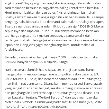
angkringan?” Saya yang memang tahu Angkringan itu adalah salah
satu makanan bernuansa Yogyakarta paling kental tetap bersikukuh!
Honji menambahkan dengan polos: “Kis, angkringan itu mahal!
Soalnya sistem makan di angkringan itu kan bebas ambil lauk sampai
kenyang, nah.. kita suka lupa diri nanti kalo makan, apalagi pas laper.
Bisa-bisa nanti sadar-sadar udah 10ribu rupiah aja..” DOEENG! Makan
sepuasnya dan lupa diri = 10ribu?? Bukannya membeda-bedakan,
tapi harga segitu untuk makan sepuasnya sama sekali tidak
terdengar mahal di telinga Jakarta saya dan Lex.. kami semua tertawa
lepas, dan Honji jelas gagal menghalangi kami untuk makan di
Angkringan..
Benarlah, saya makan banyak hanya 7.500 rupiah, dan Lex makan
SANGAT banyak hanya 8.500 rupiah… Surga.
Hari pertama belumlah habis. Saya, Lex, Honji dan Nanz harus
mengadakan meet-up dengan mengumpulkan calon peserta, JVA,
SAGA (Alumni HS Solo) dan beberapa sahabat dari Komunitas yang
memiliki minat yang sama. Disana kami membuka sesi Tanya-jawab
yang sangat intens dan hangat, sekaligus mengungkapkan apresiasi
dan penghargaan kami terhadap komunitas yang ada disana. Lex
membawakan tentang “Teritori Berburu”, dan saya membawakan
“Arti dibalik Simbol”. Alumni yang hadir saat itu ada Kusa (JVA), Visto
(JVA), Abel (JVA), Insane (SAGA), Ukis (SAGA).