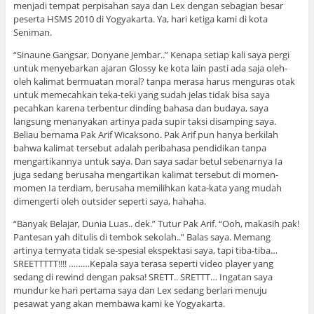
menjadi tempat perpisahan saya dan Lex dengan sebagian besar
peserta HSMS 2010 di Yogyakarta. Ya, hari ketiga kami di kota
Seniman.
“Sinaune Gangsar, Donyane Jembar..” Kenapa setiap kali saya pergi
untuk menyebarkan ajaran Glossy ke kota lain pasti ada saja oleh-
oleh kalimat bermuatan moral? tanpa merasa harus menguras otak
untuk memecahkan teka-teki yang sudah jelas tidak bisa saya
pecahkan karena terbentur dinding bahasa dan budaya, saya
langsung menanyakan artinya pada supir taksi disamping saya.
Beliau bernama Pak Arif Wicaksono. Pak Arif pun hanya berkilah
bahwa kalimat tersebut adalah peribahasa pendidikan tanpa
mengartikannya untuk saya. Dan saya sadar betul sebenarnya Ia
juga sedang berusaha mengartikan kalimat tersebut di momen-
momen Ia terdiam, berusaha memilihkan kata-kata yang mudah
dimengerti oleh outsider seperti saya, hahaha.
“Banyak Belajar, Dunia Luas.. dek.” Tutur Pak Arif. “Ooh, makasih pak!
Pantesan yah ditulis di tembok sekolah..” Balas saya. Memang
artinya ternyata tidak se-spesial ekspektasi saya, tapi tiba-tiba…
SREETTTTT!!!! ………Kepala saya terasa seperti video player yang
sedang di rewind dengan paksa! SRETT.. SRETTT… Ingatan saya
mundur ke hari pertama saya dan Lex sedang berlari menuju
pesawat yang akan membawa kami ke Yogyakarta.