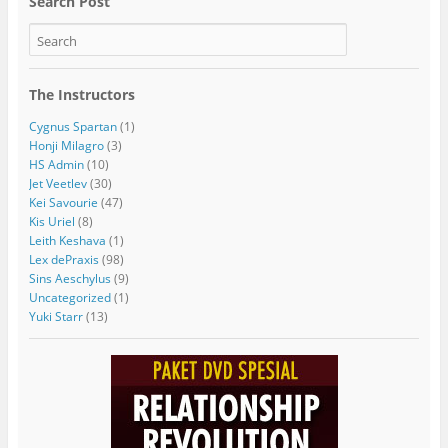
Search Post
The Instructors
Cygnus Spartan
(1)
Honji Milagro
(3)
HS Admin
(10)
Jet Veetlev
(30)
Kei Savourie
(47)
Kis Uriel
(8)
Leith Keshava
(1)
Lex dePraxis
(98)
Sins Aeschylus
(9)
Uncategorized
(1)
Yuki Starr
(13)