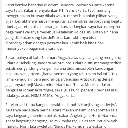
Kami berdua berlarian di dalam Bandara Soekarno-Hatta karena
saya telat. Bukan menyalahkan PT. TransJakarta, tapi memang
menggunakan busway dikala waktu mepet bukanlah pilihan yang
bijak. Lex akhirnya harus mengurusi administrasi airport yang begitu
ribet agar tetap bisa diberangkatkan, sedangkan saya harus berpikir
bagaimana caranya menebus kesalahan kolosal ini. Entah sihir apa
yang dilakukan sang Lex dePraxis, kami akhirnya bisa
diberangkatkan dengan pesawat lain. Lebih baik kita tidak
menanyakan bagaimana caranya.
Sesampainya di kota Seniman, Yogyakarta, saya langsung menghirup
udara di sekeliling Bandara Adi Sutjipto. Udara disini memang sedikit
sekali mengandung oksigen, karena didominasi oleh kandungan
inspirasi yang tajam.. (hanya seniman yang tahu akan hal ini ?) Tak
lama kemudian, para jendral Jogja Venusian Artist dating dengan
gagahnya; Honji Mastermind, Nanz dan Tosca. Mereka adalah
penguasa romansa di Yogya, sekaligus kunci penentu berhasil atau
tidaknya acara HSMS 2010 di Yogyakarta.
Setelah sesi temu kangen berakhir, di mobil, Honji sang leader JVA
bertanya pada saya perihal acara makan malam, dan spontan saja
saya langsung meminta untuk makan Angkringan. Honji, Nanz dan
Tosca langsung bengong.. Mimik muka ragu jelas tersurat di wajah
mereka. Honji lalu nyeletuk: “Serius Kis, kamu mau makan di