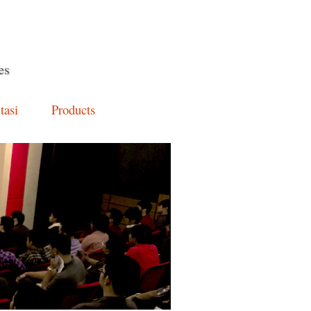
es
tasi
Products