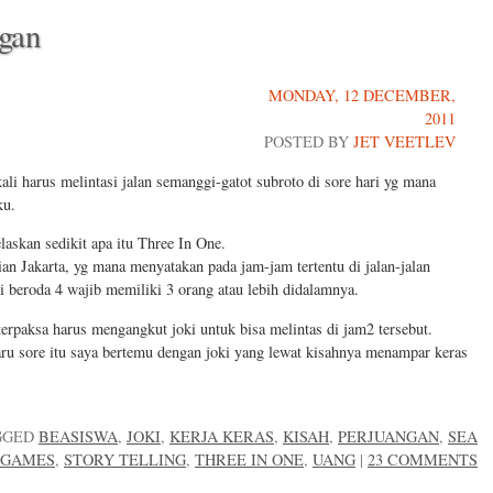
gan
MONDAY, 12 DECEMBER,
2011
POSTED BY
JET VEETLEV
li harus melintasi jalan semanggi-gatot subroto di sore hari yg mana
ku.
elaskan sedikit apa itu Three In One.
ian Jakarta, yg mana menyatakan pada jam-jam tertentu di jalan-jalan
di beroda 4 wajib memiliki 3 orang atau lebih didalamnya.
 terpaksa harus mengangkut joki untuk bisa melintas di jam2 tersebut.
aru sore itu saya bertemu dengan joki yang lewat kisahnya menampar keras
GGED
BEASISWA
,
JOKI
,
KERJA KERAS
,
KISAH
,
PERJUANGAN
,
SEA
GAMES
,
STORY TELLING
,
THREE IN ONE
,
UANG
|
23 COMMENTS