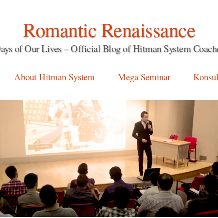
Romantic Renaissance
ays of Our Lives – Official Blog of Hitman System Coach
About Hitman System
Mega Seminar
Konsul