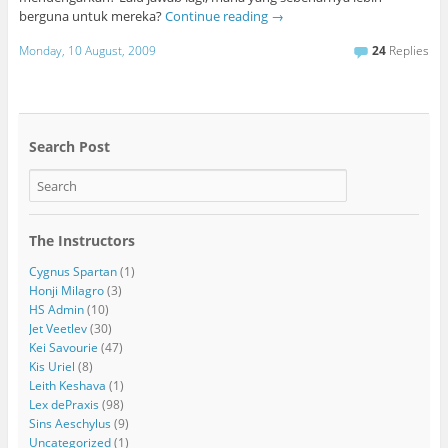
berguna untuk mereka?
Continue reading
→
Monday, 10 August, 2009
24
Replies
Search Post
The Instructors
Cygnus Spartan
(1)
Honji Milagro
(3)
HS Admin
(10)
Jet Veetlev
(30)
Kei Savourie
(47)
Kis Uriel
(8)
Leith Keshava
(1)
Lex dePraxis
(98)
Sins Aeschylus
(9)
Uncategorized
(1)