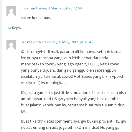
cinder
on
Friday, 8 May, 2009 at 12:44
salam kenal mas…
Reply
just_me
on
Wednesday, 6 May, 2009 at 18:42
@ tika : ngehit di mall, pacaran dll itu hanya sebuah fase…
lex punya rencana yang jauh lebih hebat daripada
menciptakan cowo2 yang jago ngehit, FU, F3, yaitu cowo
yang punya tujuan.. dan ga diganggu oleh seorangpun
disekitarnya, termasuk cewe2 Hot Babes yang bikin Apprch
Anxty(ilusi) lw meningkat.
it’s just a game, it’s just little simulation of life.. klo kalian bisa
ambil intisari dari HS gw yakin banyak yang bisa diambil
buat jalanin kehidupan lw, terutama buat raih tujuan hidup
lw.
buat tika thnx atas comment nya, gw bukan pro/anti HS, gw
netral, emang sih ada juga tehnik2 n mindset Hs yang ga