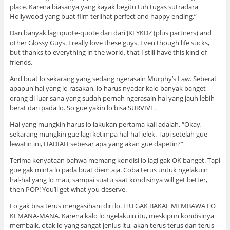
place. Karena biasanya yang kayak begitu tuh tugas sutradara
Hollywood yang buat film terlihat perfect and happy ending.”
Dan banyak lagi quote-quote dari dari JKLYKDZ (plus partners) and
other Glossy Guys. I really love these guys. Even though life sucks,
but thanks to everything in the world, that I still have this kind of
friends.
And buat lo sekarang yang sedang ngerasain Murphy’s Law. Seberat
apapun hal yang lo rasakan, lo harus nyadar kalo banyak banget
orang di luar sana yang sudah pernah ngerasain hal yang jauh lebih
berat dari pada lo. So gue yakin lo bisa SURVIVE.
Hal yang mungkin harus lo lakukan pertama kali adalah, “Okay,
sekarang mungkin gue lagi ketimpa hal-hal jelek. Tapi setelah gue
lewatin ini, HADIAH sebesar apa yang akan gue dapetin?”
Terima kenyataan bahwa memang kondisi lo lagi gak OK banget. Tapi
gue gak minta lo pada buat diem aja. Coba terus untuk ngelakuin
hal-hal yang lo mau, sampai suatu saat kondisinya will get better,
then POP! You’ll get what you deserve.
Lo gak bisa terus mengasihani diri lo. ITU GAK BAKAL MEMBAWA LO
KEMANA-MANA. Karena kalo lo ngelakuin itu, meskipun kondisinya
membaik, otak lo yang sangat jenius itu, akan terus terus dan terus