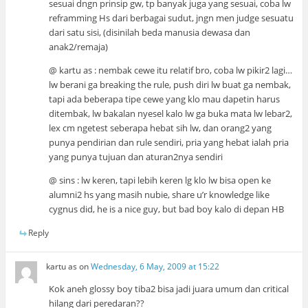
sesuai dngn prinsip gw, tp banyak juga yang sesuai, coba lw
reframming Hs dari berbagai sudut, jngn men judge sesuatu
dari satu sisi, (disinilah beda manusia dewasa dan
anak2/remaja)
@ kartu as : nembak cewe itu relatif bro, coba lw pikir2 lagi…
lw berani ga breaking the rule, push diri lw buat ga nembak,
tapi ada beberapa tipe cewe yang klo mau dapetin harus
ditembak, lw bakalan nyesel kalo lw ga buka mata lw lebar2,
lex cm ngetest seberapa hebat sih lw, dan orang2 yang
punya pendirian dan rule sendiri, pria yang hebat ialah pria
yang punya tujuan dan aturan2nya sendiri
@ sins : lw keren, tapi lebih keren lg klo lw bisa open ke
alumni2 hs yang masih nubie, share u’r knowledge like
cygnus did, he is a nice guy, but bad boy kalo di depan HB
Reply
kartu as
on
Wednesday, 6 May, 2009 at 15:22
Kok aneh glossy boy tiba2 bisa jadi juara umum dan critical
hilang dari peredaran??