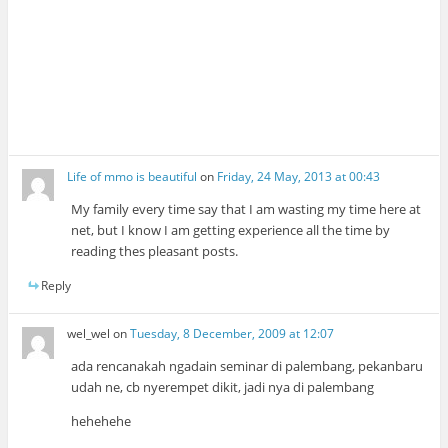
Life of mmo is beautiful
on
Friday, 24 May, 2013 at 00:43
My family every time say that I am wasting my time here at
net, but I know I am getting experience all the time by
reading thes pleasant posts.
Reply
wel_wel
on
Tuesday, 8 December, 2009 at 12:07
ada rencanakah ngadain seminar di palembang, pekanbaru
udah ne, cb nyerempet dikit, jadi nya di palembang
hehehehe