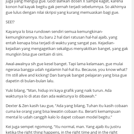
juga yang menguji gue. God! Bahkan dosen X sampe kaget, karena
konon hal kayak begitu gak pernah terjadi sebelumnya. So akhirnya
gue lulus dengan nilai skripsi yang kurang memuaskan bagi gue.
SEE!?
Kayanya lo bisa rundown sendiri semua kemungkinan-
kemungkinannya. Itu baru 2 hal dari ratusan hal-hal ajaib, yang
entah kenapa bisa terjadi di waktu yang sangat pas. Kejadian-
kejadian yang mengagetkan sekaligus menyakitkan banget, yang gak
mungkin bisa gue ceritain di sini.
Awal-awalnya sih gue kesel banget. Tapi lama kelamaan, gue mulai
ngerasa bangga udah ngalamin hal-hal itu. Because, you know what?
I’m still alive and kicking! Dan banyak banget pelajaran yang bisa gue
dapetin di bulan-bulan lalu.
Yuki bilang, “Man, hidup ini kaya grafik yang naik turun. Ada
waktunya lo di atas dan ada waktunya lo dibawah.”
Dexter & Zen kasih tau gue, “Ada yang bilang, Tuhan itu kasih cobaan
cuma ke orang yang bisa lewatin cobaan itu. Berarti kemampuan
mental lo udah canggih kalo lo dapet cobaan model begitu.”
Kei juga sempet ngomong, “Itu normal, man. Yang ajaib itu justru
ketika the right thing happens, in the right time and in the right