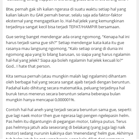
Btw, pernah gak sih kalian ngerasa di suatu waktu setiap hal yang
kalian lakuin itu GAK pernah benar, selalu saja ada faktor-faktor
eksternal yang mengagetkan lo. Hal-hal jelek yang kemungkinan
terjadinya sangat kecil bisa terjadi TEPAT/HAMPIR bersamaan.
Gue sering banget mendengar ada orang ngomong, “Kenapa hal ini
harus terjadi sama gue sih?” Setiap mendengar kata-kata itu gue
rasanya mau langsung ngomong, “Kalo setiap orang di dunia ini
ngomong apa yang lo bilang barusan, so siapa yang harus ngalamin
hal-hal yang jelek? Siapa aja boleh ngalamin hal jelek kecuali lo?”
God.. I hate that person.
Kita semua pernah (atau mungkin malah lagi ngalamin) dihantam
oleh berbagai hal yang secara sangat ajaib terjadi dengan beruntun.
Padahal kalo dihitung secara matematika, peluang terjadinya hal
buruk terus menerus secara beruntun selama beberapa bulan
mungkin hanya mencapai 0,000001%.
Contoh hal-hal aneh yang terjadi secara beruntun sama gue, seperti:
gue lagi naek motor then gue ngerasa lagi pengen ngelepasin helm.
Pas helm itu digantungin di pegangan motor, talinya putus. Terus
pas helmnya jatuh ada seseorang di belakang (yang juga lagi naik
motor) sedang nurunin kakinya dan ‘menendang’ helm gue. Akhirnya