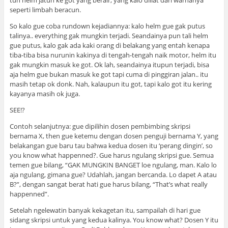
tuh helm jatuh ke got yang berair, yang kalo diliat dari warnanya
seperti limbah beracun.
So kalo gue coba rundown kejadiannya: kalo helm gue gak putus
talinya.. everything gak mungkin terjadi. Seandainya pun tali helm
gue putus, kalo gak ada kaki orang di belakang yang entah kenapa
tiba-tiba bisa nurunin kakinya di tengah-tengah naik motor, helm itu
gak mungkin masuk ke got. Ok lah, seandainya itupun terjadi, bisa
aja helm gue bukan masuk ke got tapi cuma di pinggiran jalan.. itu
masih tetap ok donk. Nah, kalaupun itu got, tapi kalo got itu kering
kayanya masih ok juga.
SEE!?
Contoh selanjutnya: gue dipilihin dosen pembimbing skripsi
bernama X, then gue ketemu dengan dosen penguji bernama Y, yang
belakangan gue baru tau bahwa kedua dosen itu ‘perang dingin’, so
you know what happenned?. Gue harus ngulang skripsi gue. Semua
temen gue bilang, “GAK MUNGKIN BANGET loe ngulang, man. Kalo lo
aja ngulang, gimana gue? Udahlah, jangan bercanda. Lo dapet A atau
B?”, dengan sangat berat hati gue harus bilang, “That’s what really
happenned”.
Setelah ngelewatin banyak kekagetan itu, sampailah di hari gue
sidang skripsi untuk yang kedua kalinya. You know what? Dosen Y itu