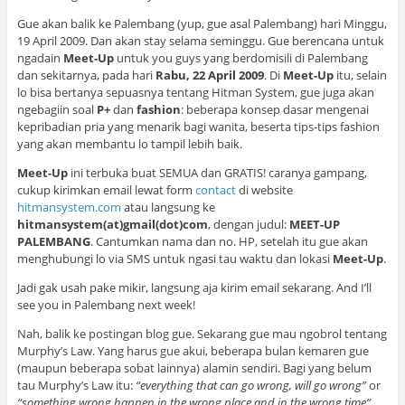
Gue akan balik ke Palembang (yup, gue asal Palembang) hari Minggu,
19 April 2009. Dan akan stay selama seminggu. Gue berencana untuk
ngadain
Meet-Up
untuk you guys yang berdomisili di Palembang
dan sekitarnya, pada hari
Rabu, 22 April 2009
. Di
Meet-Up
itu, selain
lo bisa bertanya sepuasnya tentang Hitman System, gue juga akan
ngebagiin soal
P+
dan
fashion
: beberapa konsep dasar mengenai
kepribadian pria yang menarik bagi wanita, beserta tips-tips fashion
yang akan membantu lo tampil lebih baik.
Meet-Up
ini terbuka buat SEMUA dan GRATIS! caranya gampang,
cukup kirimkan email lewat form
contact
di website
hitmansystem.com
atau langsung ke
hitmansystem(at)gmail(dot)com
, dengan judul:
MEET-UP
PALEMBANG
. Cantumkan nama dan no. HP, setelah itu gue akan
menghubungi lo via SMS untuk ngasi tau waktu dan lokasi
Meet-Up
.
Jadi gak usah pake mikir, langsung aja kirim email sekarang. And I’ll
see you in Palembang next week!
Nah, balik ke postingan blog gue. Sekarang gue mau ngobrol tentang
Murphy’s Law. Yang harus gue akui, beberapa bulan kemaren gue
(maupun beberapa sobat lainnya) alamin sendiri. Bagi yang belum
tau Murphy’s Law itu:
“everything that can go wrong, will go wrong”
or
“something wrong happen in the wrong place and in the wrong time”
.