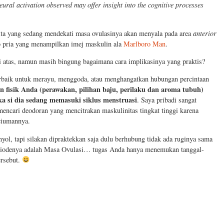
ral activation observed may offer insight into the cognitive processes
ita yang sedang mendekati masa ovulasinya akan menyala pada area
anterior
to pria yang menampilkan imej maskulin ala
Marlboro Man
.
i atas, namun masih bingung bagaimana cara implikasinya yang praktis?
erbaik untuk merayu, menggoda, atau menghangatkan hubungan percintaan
 fisik Anda (perawakan, pilihan baju, perilaku dan aroma tubuh)
ka si dia sedang memasuki siklus menstruasi
. Saya pribadi sangat
ncari deodoran yang mencitrakan maskulinitas tingkat tinggi karena
ciumannya.
nyol, tapi silakan dipraktekkan saja dulu berhubung tidak ada ruginya sama
periodenya adalah Masa Ovulasi… tugas Anda hanya menemukan tanggal-
ersebut.