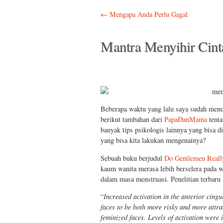
Post navigation
←
Mengapa Anda Perlu Gagal
Mantra Menyihir Cint
Beberapa waktu yang lalu saya sudah menu
berikut tambahan dari
PapaDanMama
tenta
banyak tips psikologis lainnya yang bisa di
yang bisa kita lakukan mengenainya?
Sebuah buku berjudul
Do Gentlemen Reall
kaum wanita merasa lebih berselera pada 
dalam masa menstruasi. Penelitian terbar
“
Increased activation in the anterior cingu
faces to be both more risky and more attra
feminized faces. Levels of activation were