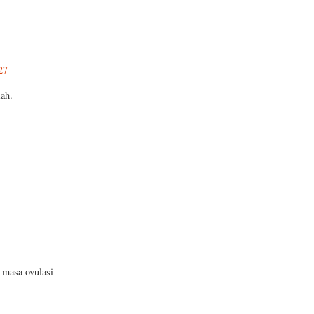
27
ah.
: masa ovulasi