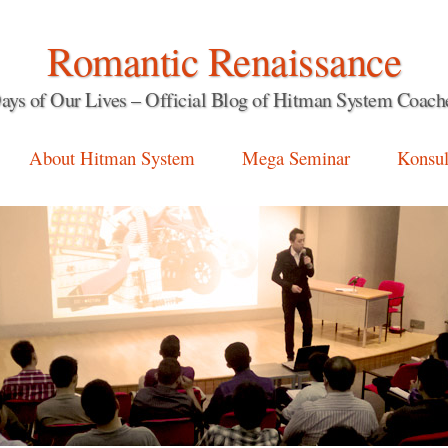
Romantic Renaissance
ays of Our Lives – Official Blog of Hitman System Coach
About Hitman System
Mega Seminar
Konsul