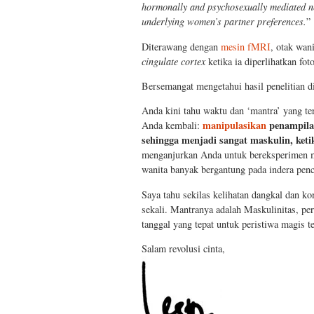
hormonally and psychosexually mediated neu
underlying women’s partner preferences.
”
Diterawang dengan
mesin fMRI
, otak wan
cingulate cortex
ketika ia diperlihatkan fo
Bersemangat mengetahui hasil penelitian d
Anda kini tahu waktu dan ‘mantra’ yang t
manipulasikan
penampilan
Anda kembali:
sehingga menjadi sangat maskulin, keti
menganjurkan Anda untuk bereksperimen me
wanita banyak bergantung pada indera pen
Saya tahu sekilas kelihatan dangkal dan ko
sekali. Mantranya adalah Maskulinitas, 
tanggal yang tepat untuk peristiwa magis t
Salam revolusi cinta,