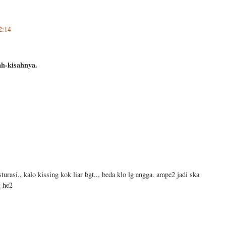
2:14
ah-kisahnya.
urasi,, kalo kissing kok liar bgt,,, beda klo lg engga. ampe2 jadi ska
g he2