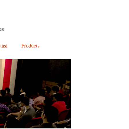
es
tasi
Products