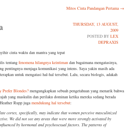
Mitos Cinta Pandangan Pertama
→
a
THURSDAY, 13 AUGUST,
2009
POSTED BY
LEX
DEPRAXIS
lis tentang
fenomena hilangnya keintiman
dan bagaimana mengatasinya,
ng pentingnya menjaga komunikasi yang intens. Saya yakin masih ada
terapkan untuk mengatasi hal-hal tersebut. Lalu, secara biologis, adakah
y Prefer Blondes?
mengungkapkan sebuah pengetahuan yang menarik bahwa
wajah yang maskulin dan perilaku dominan ketika mereka sedang berada
u Heather Rupp juga
mendukung hal tersebut
:
late cortex, specifically, may indicate that women perceive masculinized
ctive. We did not see any areas that were more strongly activated by
 influenced by hormonal and psychosexual factors. The patterns of