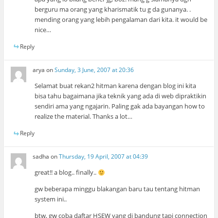
berguru ma orang yang kharismatik tu g da gunanya. .
mending orang yang lebih pengalaman dari kita. it would be
nice…
Reply
arya
on
Sunday, 3 June, 2007 at 20:36
Selamat buat rekan2 hitman karena dengan blog ini kita
bisa tahu bagaimana jika teknik yang ada di web dipraktikin
sendiri ama yang ngajarin. Paling gak ada bayangan how to
realize the material. Thanks a lot…
Reply
sadha
on
Thursday, 19 April, 2007 at 04:39
great!! a blog.. finally..
gw beberapa minggu blakangan baru tau tentang hitman
system ini..
btw, gw coba daftar HSEW yang di bandung tapi connection