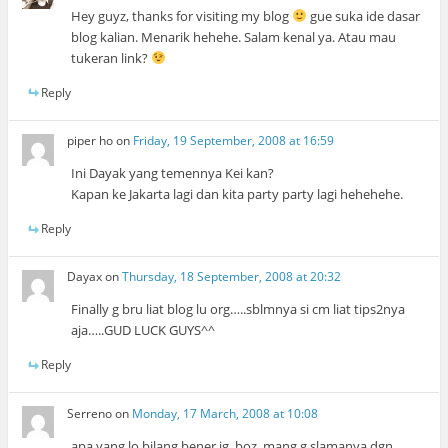
Hey guyz, thanks for visiting my blog
gue suka ide dasar
blog kalian. Menarik hehehe. Salam kenal ya. Atau mau
tukeran link?
Reply
piper ho
on
Friday, 19 September, 2008 at 16:59
Ini Dayak yang temennya Kei kan?
Kapan ke Jakarta lagi dan kita party party lagi hehehehe.
Reply
Dayax
on
Thursday, 18 September, 2008 at 20:32
Finally g bru liat blog lu org…..sblmnya si cm liat tips2nya
aja…..GUD LUCK GUYS^^
Reply
Serreno
on
Monday, 17 March, 2008 at 10:08
apa yang lo bilang bener jg, boz. mang g slamanya dgn