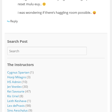
reset mulu euy..
i was wondering if there’s haggling room possible..
Reply
Search Post
The Instructors
Cygnus Spartan
(1)
Honji Milagro
(3)
HS Admin
(10)
Jet Veetlev
(30)
Kei Savourie
(47)
Kis Uriel
(8)
Leith Keshava
(1)
Lex dePraxis
(98)
Sins Aeschylus
(9)