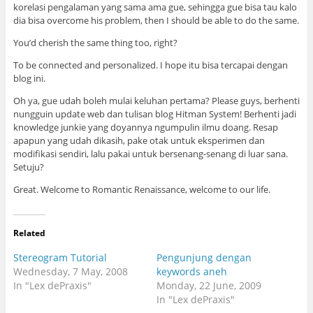
korelasi pengalaman yang sama ama gue, sehingga gue bisa tau kalo
dia bisa overcome his problem, then I should be able to do the same.
You’d cherish the same thing too, right?
To be connected and personalized. I hope itu bisa tercapai dengan
blog ini.
Oh ya, gue udah boleh mulai keluhan pertama? Please guys, berhenti
nungguin update web dan tulisan blog Hitman System! Berhenti jadi
knowledge junkie yang doyannya ngumpulin ilmu doang. Resap
apapun yang udah dikasih, pake otak untuk eksperimen dan
modifikasi sendiri, lalu pakai untuk bersenang-senang di luar sana.
Setuju?
Great. Welcome to Romantic Renaissance, welcome to our life.
Related
Stereogram Tutorial
Pengunjung dengan
Wednesday, 7 May, 2008
keywords aneh
In "Lex dePraxis"
Monday, 22 June, 2009
In "Lex dePraxis"