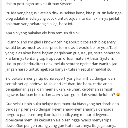
dalam postingan artikel Hitman System.
Itu ide yang bagus. Setelah diskusi sekian lama, kita putusin kalo nge-
blog adalah media yang cocok untuk tujuan itu dan akhirnya jadilah
halaman yang sekarang elo lagi baca ini.
Apa sih yang bakalan elo bisa temuin di sini?
I dunno, and I’m glad I know nothing about it cos each blog entry
would be as much as a surprise for me as it would be for you. Tapi
yang jelas akan berisi bagian perjalanan gue, Kei, Jet, serta beberapa
kru lainnya tentang topik apapun di luar materi Hitman System.
Hidup pria berkualitas tidak melulu seputar ngehit dan wanita, jadi
jangan harap untuk ngebaca banyak tulisan seputar hal-hal itu.
Elo bakalan mengintip dunia seperti yang kami lihat, dengar, dan
sentuh setiap harinya. Mulai dari keluhan, ide baru, cerita aneh,
pengalaman gagal dan memalukan, keluhan, celotehan sampah
ngawur, kutipan buku, dan … errr, tadi gue udah sebut ‘keluhan’?
Gue selalu lebih suka belajar dari manusia biasa yang berdarah dan
berdaging, lengkap dengan kelemahan-kelemahannya daripada
berguru pada seorang ikon karismatik yang menurut legenda
dipercayai memiliki kekuatan ajaib sehingga nyaris menyerupai
dewa. Gue pengen orang yang gue ikutin sarannya itu juga punya