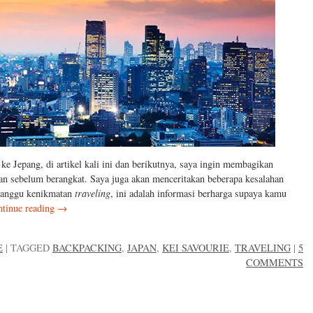
ke Jepang, di artikel kali ini dan berikutnya, saya ingin membagikan
kan sebelum berangkat. Saya juga akan menceritakan beberapa kesalahan
ganggu kenikmatan
traveling
, ini adalah informasi berharga supaya kamu
tinue reading
→
E
|
TAGGED
BACKPACKING
,
JAPAN
,
KEI SAVOURIE
,
TRAVELING
|
5
COMMENTS