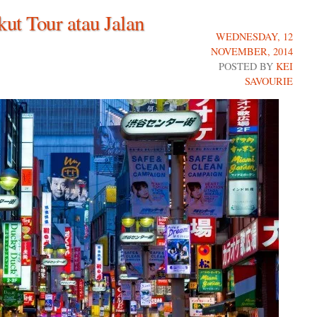
kut Tour atau Jalan
WEDNESDAY, 12
NOVEMBER, 2014
POSTED BY
KEI
SAVOURIE