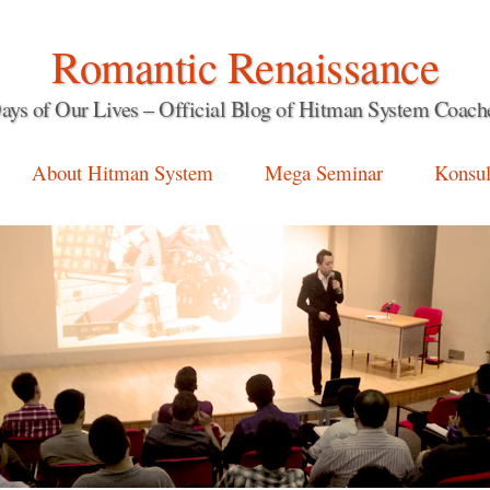
Romantic Renaissance
ays of Our Lives – Official Blog of Hitman System Coach
About Hitman System
Mega Seminar
Konsul