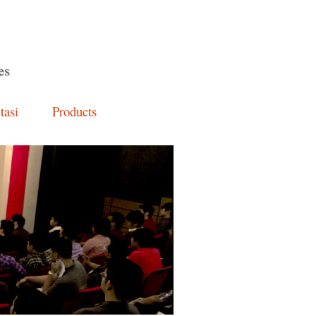
es
tasi
Products