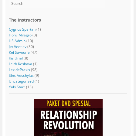
The Instructors
Cygnus Spartan
(1)
Honji Milagro
(3)
HS Admin
(10)
Jet Veetlev
(30)
Kei Savourie
(47)
Kis Uriel
(8)
Leith Keshava
(1)
Lex dePraxis
(98)
Sins Aeschylus
(9)
Uncategorized
(1)
Yuki Starr
(13)