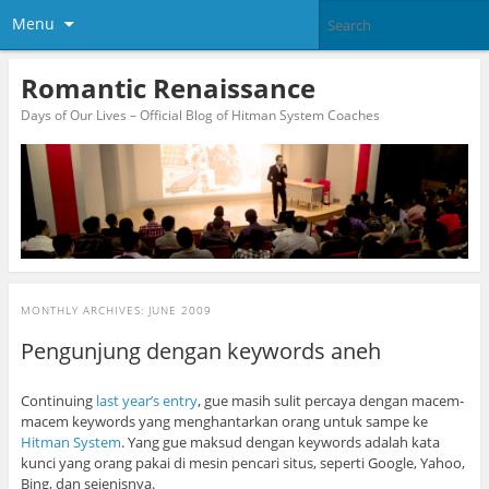
Menu
Romantic Renaissance
Days of Our Lives – Official Blog of Hitman System Coaches
MONTHLY ARCHIVES:
JUNE 2009
Pengunjung dengan keywords aneh
Continuing
last year’s entry
, gue masih sulit percaya dengan macem-
macem keywords yang menghantarkan orang untuk sampe ke
Hitman System
. Yang gue maksud dengan keywords adalah kata
kunci yang orang pakai di mesin pencari situs, seperti Google, Yahoo,
Bing, dan sejenisnya.