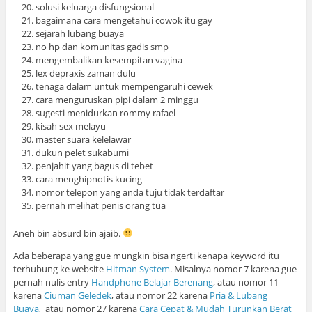
solusi keluarga disfungsional
bagaimana cara mengetahui cowok itu gay
sejarah lubang buaya
no hp dan komunitas gadis smp
mengembalikan kesempitan vagina
lex depraxis zaman dulu
tenaga dalam untuk mempengaruhi cewek
cara menguruskan pipi dalam 2 minggu
sugesti menidurkan rommy rafael
kisah sex melayu
master suara kelelawar
dukun pelet sukabumi
penjahit yang bagus di tebet
cara menghipnotis kucing
nomor telepon yang anda tuju tidak terdaftar
pernah melihat penis orang tua
Aneh bin absurd bin ajaib.
Ada beberapa yang gue mungkin bisa ngerti kenapa keyword itu
terhubung ke website
Hitman System
. Misalnya nomor 7 karena gue
pernah nulis entry
Handphone Belajar Berenang
, atau nomor 11
karena
Ciuman Geledek
, atau nomor 22 karena
Pria & Lubang
Buaya
, atau nomor 27 karena
Cara Cepat & Mudah Turunkan Berat