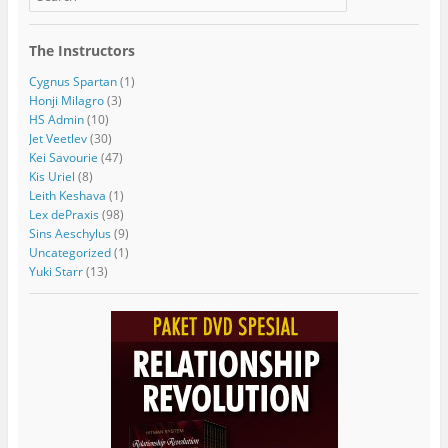
The Instructors
Cygnus Spartan
(1)
Honji Milagro
(3)
HS Admin
(10)
Jet Veetlev
(30)
Kei Savourie
(47)
Kis Uriel
(8)
Leith Keshava
(1)
Lex dePraxis
(98)
Sins Aeschylus
(9)
Uncategorized
(1)
Yuki Starr
(13)