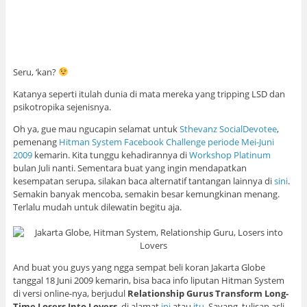
Seru, ‘kan?
Katanya seperti itulah dunia di mata mereka yang tripping LSD dan
psikotropika sejenisnya.
Oh ya, gue mau ngucapin selamat untuk
Sthevanz SocialDevotee
,
pemenang
Hitman System Facebook Challenge periode Mei-Juni
2009
kemarin. Kita tunggu kehadirannya di
Workshop Platinum
bulan Juli nanti. Sementara buat yang ingin mendapatkan
kesempatan serupa, silakan baca alternatif tantangan lainnya di
sini
.
Semakin banyak mencoba, semakin besar kemungkinan menang.
Terlalu mudah untuk dilewatin begitu aja.
And buat you guys yang ngga sempat beli koran Jakarta Globe
tanggal 18 Juni 2009 kemarin, bisa baca info liputan Hitman System
di versi online-nya, berjudul
Relationship Gurus Transform Long-
Time Losers Into Lovers
, di alamat
ini
atau
itu
. Sayang, tulisan asli