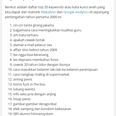
Berikut adalah daftar top 35 keywords atau kata kunci aneh yang
kita dapat dari statistik
Webalizer
dan
Google Analytics
di sepanjang
pertengahan tahun pertama 2009 ini.
ciri-ciri tante girang jakarta
bagaimana cara meningkatkan kualitas guru
arti kata terharu
apakah cewek botak
alamat e-mail pelacur sex
affair shio kelinci tahun 2009
lex ngga bisa berenang
lex depraxis membahas forex
cowok 20 tahun tidur dengan ibunya
cara masukkan kelamin laki laki ke kelamin perempuan
cara nangkap maling di supermarket
anting penis
bisnis fuck in the bus
lubang wanita
info seks pria dengan anjing
hisap penis
gambar-gambar deragonbal
efek samping dari kondom kebesaran
SBY alumni hitmansystem