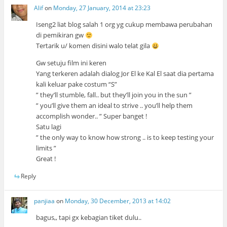
Alif
on
Monday, 27 January, 2014 at 23:23
Iseng2 liat blog salah 1 org yg cukup membawa perubahan
di pemikiran gw
Tertarik u/ komen disini walo telat gila
Gw setuju film ini keren
Yang terkeren adalah dialog Jor El ke Kal El saat dia pertama
kali keluar pake costum “S”
” they’ll stumble, fall.. but they’ll join you in the sun ”
” you’ll give them an ideal to strive .. you’ll help them
accomplish wonder.. ” Super banget !
Satu lagi
” the only way to know how strong .. is to keep testing your
limits ”
Great !
Reply
panjiaa
on
Monday, 30 December, 2013 at 14:02
bagus,, tapi gx kebagian tiket dulu..