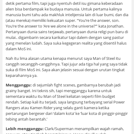
detik pertama film, tapi juga nyentuh detil isu gimana keberadaan
alien bisa berdampak ke budaya manusia. Untuk pertama kalinya
manusia bumi tahu ada makhluk intelijensia lain di luar bumi, dan dia
(atau mereka) memiliki kekuatan super. “You’re the answer, son.
You’re the answer to ‘Are we alone in the universe?’” kata Jonathan.
Pertanyaan dunia sains terjawab, pertanyaan dunia religi pun baru di
mulai.. digambarin secara karikatur tapi dalem dengan sang pastur
yang menelan ludah. Saya suka kegegeran realita yang disentil halus
dalam MoS ini.
Nah itu lima alasan utama kenapa menurut saya Man of Steel itu
canggih secanggih-canggihnya. Tapi jujur ada tiga hal yang saya tidak
suka di film MoS ini. Saya akan jelasin sesuai dengan urutan tingkat
keparahannya ya.
Mengganggu:
di sejumlah fight scenes, gambarnya berubah jadi
grainy banget. Ini teknis sih, tapi mengganggu karena untuk
sementara waktu itu Man of Steel keliatan seperti film budget
rendah. Setiap kali itu terjadi, saya langsung terbayang serial Power
Rangers atau Kamen Rider yang selalu ganti kamera ketika
pertarungan bergeser dari ‘dalam kota’ ke ‘luar kota di pinggir-pinggir
tebing antah berantah.’
Lebih mengganggu:
Clark/Superman menampilkan wajah ramah,