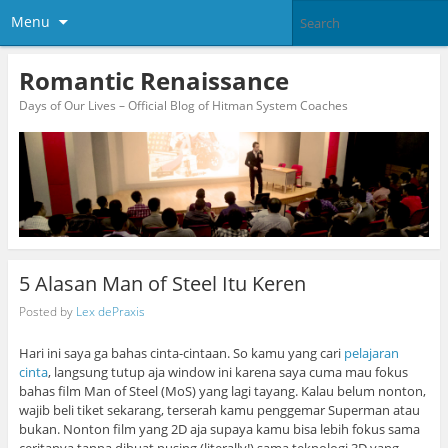
Menu
Romantic Renaissance
Days of Our Lives – Official Blog of Hitman System Coaches
5 Alasan Man of Steel Itu Keren
Posted by
Lex dePraxis
Hari ini saya ga bahas cinta-cintaan. So kamu yang cari
pelajaran
cinta
, langsung tutup aja window ini karena saya cuma mau fokus
bahas film Man of Steel (MoS) yang lagi tayang. Kalau belum nonton,
wajib beli tiket sekarang, terserah kamu penggemar Superman atau
bukan. Nonton film yang 2D aja supaya kamu bisa lebih fokus sama