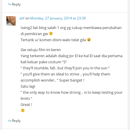
Reply
alif
on
Monday, 27 January, 2014 at 23:30
Iseng2 liat blog salah 1 org yg cukup membawa perubahan
di pemikiran gw
Tertarik u/ komen disini walo telat gila
Gw setuju film ini keren
Yang terkeren adalah dialog Jor El ke Kal El saat dia pertama
kali keluar pake costum “S”
” they’ll stumble, fall.. but they’ll join you in the sun ”
” you’ll give them an ideal to strive .. you’ll help them
accomplish wonder.. ” Super banget !
Satu lagi
” the only way to know how strong .. is to keep testing your
limits ”
Great !
Reply