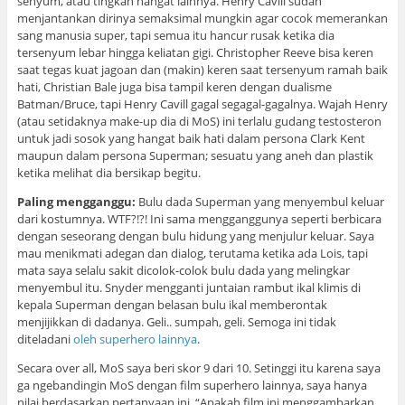
senyum, atau tingkah hangat lainnya. Henry Cavill sudah
menjantankan dirinya semaksimal mungkin agar cocok memerankan
sang manusia super, tapi semua itu hancur rusak ketika dia
tersenyum lebar hingga keliatan gigi. Christopher Reeve bisa keren
saat tegas kuat jagoan dan (makin) keren saat tersenyum ramah baik
hati, Christian Bale juga bisa tampil keren dengan dualisme
Batman/Bruce, tapi Henry Cavill gagal segagal-gagalnya. Wajah Henry
(atau setidaknya make-up dia di MoS) ini terlalu gudang testosteron
untuk jadi sosok yang hangat baik hati dalam persona Clark Kent
maupun dalam persona Superman; sesuatu yang aneh dan plastik
ketika melihat dia bersikap begitu.
Paling mengganggu:
Bulu dada Superman yang menyembul keluar
dari kostumnya. WTF?!?! Ini sama mengganggunya seperti berbicara
dengan seseorang dengan bulu hidung yang menjulur keluar. Saya
mau menikmati adegan dan dialog, terutama ketika ada Lois, tapi
mata saya selalu sakit dicolok-colok bulu dada yang melingkar
menyembul itu. Snyder mengganti juntaian rambut ikal klimis di
kepala Superman dengan belasan bulu ikal memberontak
menjijikkan di dadanya. Geli.. sumpah, geli. Semoga ini tidak
diteladani
oleh superhero lainnya
.
Secara over all, MoS saya beri skor 9 dari 10. Setinggi itu karena saya
ga ngebandingin MoS dengan film superhero lainnya, saya hanya
nilai berdasarkan pertanyaan ini, “Apakah film ini menggambarkan