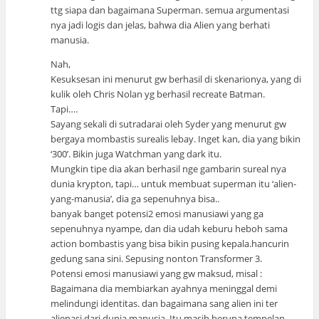
ttg siapa dan bagaimana Superman. semua argumentasi
nya jadi logis dan jelas, bahwa dia Alien yang berhati
manusia.
Nah,
Kesuksesan ini menurut gw berhasil di skenarionya, yang di
kulik oleh Chris Nolan yg berhasil recreate Batman.
Tapi….
Sayang sekali di sutradarai oleh Syder yang menurut gw
bergaya mombastis surealis lebay. Inget kan, dia yang bikin
‘300’. Bikin juga Watchman yang dark itu.
Mungkin tipe dia akan berhasil nge gambarin sureal nya
dunia krypton, tapi… untuk membuat superman itu ‘alien-
yang-manusia’, dia ga sepenuhnya bisa..
banyak banget potensi2 emosi manusiawi yang ga
sepenuhnya nyampe, dan dia udah keburu heboh sama
action bombastis yang bisa bikin pusing kepala.hancurin
gedung sana sini. Sepusing nonton Transformer 3.
Potensi emosi manusiawi yang gw maksud, misal :
Bagaimana dia membiarkan ayahnya meninggal demi
melindungi identitas. dan bagaimana sang alien ini ter
alienasi dari dunia manusia. Itu masih berupa tempelan