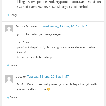
killing his own people (Zod, Kryptonian too). Kan heat vision
nya Zod cuma NYARIS KENA Kluarga itu (Di tembok)
Reply
Moxxie Monteiro
on
Wednesday, 19 June, 2013 at 14:51
yoi..bulu dadanya mengganggu..
dan 1 lagi…
pas Clark dapet suit, dari yang brewokan, dia mendadak
klimis!
bersih sebersih-bersihnya..
Reply
sisca
on
Tuesday, 18 June, 2013 at 11:47
MoS … Keren… Kecuali y emang bulu da2nya itu ngingetin
gw sam ridho rhoma
Reply