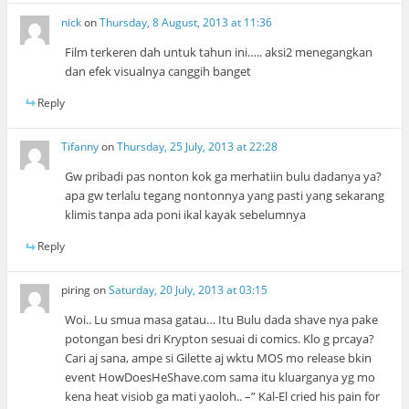
nick
on
Thursday, 8 August, 2013 at 11:36
Film terkeren dah untuk tahun ini….. aksi2 menegangkan
dan efek visualnya canggih banget
Reply
Tifanny
on
Thursday, 25 July, 2013 at 22:28
Gw pribadi pas nonton kok ga merhatiin bulu dadanya ya?
apa gw terlalu tegang nontonnya yang pasti yang sekarang
klimis tanpa ada poni ikal kayak sebelumnya
Reply
piring
on
Saturday, 20 July, 2013 at 03:15
Woi.. Lu smua masa gatau… Itu Bulu dada shave nya pake
potongan besi dri Krypton sesuai di comics. Klo g prcaya?
Cari aj sana, ampe si Gilette aj wktu MOS mo release bkin
event HowDoesHeShave.com sama itu kluarganya yg mo
kena heat visiob ga mati yaoloh.. –” Kal-El cried his pain for