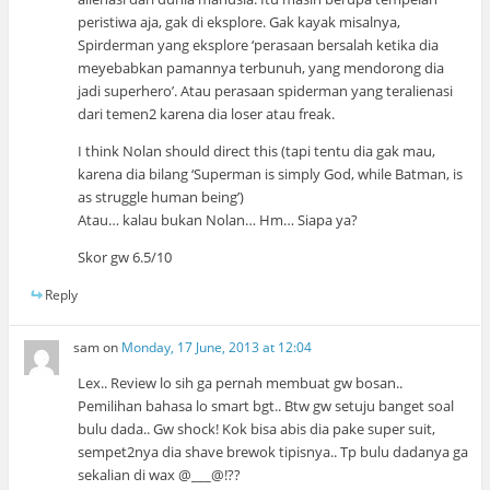
peristiwa aja, gak di eksplore. Gak kayak misalnya,
Spirderman yang eksplore ‘perasaan bersalah ketika dia
meyebabkan pamannya terbunuh, yang mendorong dia
jadi superhero’. Atau perasaan spiderman yang teralienasi
dari temen2 karena dia loser atau freak.
I think Nolan should direct this (tapi tentu dia gak mau,
karena dia bilang ‘Superman is simply God, while Batman, is
as struggle human being’)
Atau… kalau bukan Nolan… Hm… Siapa ya?
Skor gw 6.5/10
Reply
sam
on
Monday, 17 June, 2013 at 12:04
Lex.. Review lo sih ga pernah membuat gw bosan..
Pemilihan bahasa lo smart bgt.. Btw gw setuju banget soal
bulu dada.. Gw shock! Kok bisa abis dia pake super suit,
sempet2nya dia shave brewok tipisnya.. Tp bulu dadanya ga
sekalian di wax @___@!??