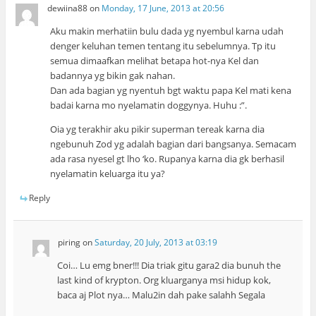
dewiina88
on
Monday, 17 June, 2013 at 20:56
Aku makin merhatiin bulu dada yg nyembul karna udah
denger keluhan temen tentang itu sebelumnya. Tp itu
semua dimaafkan melihat betapa hot-nya Kel dan
badannya yg bikin gak nahan.
Dan ada bagian yg nyentuh bgt waktu papa Kel mati kena
badai karna mo nyelamatin doggynya. Huhu :”.
Oia yg terakhir aku pikir superman tereak karna dia
ngebunuh Zod yg adalah bagian dari bangsanya. Semacam
ada rasa nyesel gt lho ‘ko. Rupanya karna dia gk berhasil
nyelamatin keluarga itu ya?
Reply
piring
on
Saturday, 20 July, 2013 at 03:19
Coi… Lu emg bner!!! Dia triak gitu gara2 dia bunuh the
last kind of krypton. Org kluarganya msi hidup kok,
baca aj Plot nya… Malu2in dah pake salahh Segala