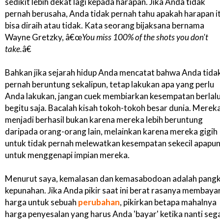
sedikit lebih dekat lagi kepada harapan. Jika Anda tidak
pernah berusaha, Anda tidak pernah tahu apakah harapan i
bisa diraih atau tidak. Kata seorang bijaksana bernama
Wayne Gretzky, â€œ
You miss 100% of the shots you don't
take.
â€
Bahkan jika sejarah hidup Anda mencatat bahwa Anda tida
pernah beruntung sekalipun, tetap lakukan apa yang perlu
Anda lakukan, jangan cuek membiarkan kesempatan berlal
begitu saja. Bacalah kisah tokoh-tokoh besar dunia. Merek
menjadi berhasil bukan karena mereka lebih beruntung
daripada orang-orang lain, melainkan karena mereka gigih
untuk tidak pernah melewatkan kesempatan sekecil apapu
untuk menggenapi impian mereka.
Menurut saya, kemalasan dan kemasabodoan adalah pangk
kepunahan. Jika Anda pikir saat ini berat rasanya membaya
harga untuk sebuah
perubahan
, pikirkan betapa mahalnya
harga penyesalan yang harus Anda 'bayar' ketika nanti seg