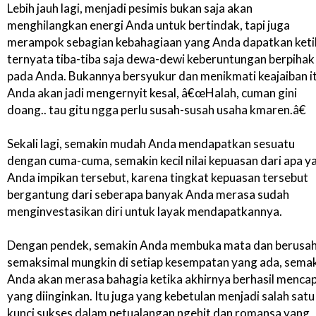
Lebih jauh lagi, menjadi pesimis bukan saja akan
menghilangkan energi Anda untuk bertindak, tapi juga
merampok sebagian kebahagiaan yang Anda dapatkan keti
ternyata tiba-tiba saja dewa-dewi keberuntungan berpihak
pada Anda. Bukannya bersyukur dan menikmati keajaiban it
Anda akan jadi mengernyit kesal, â€œHalah, cuman gini
doang.. tau gitu ngga perlu susah-susah usaha kmaren.â€
Sekali lagi, semakin mudah Anda mendapatkan sesuatu
dengan cuma-cuma, semakin kecil nilai kepuasan dari apa y
Anda impikan tersebut, karena tingkat kepuasan tersebut
bergantung dari seberapa banyak Anda merasa sudah
menginvestasikan diri untuk layak mendapatkannya.
Dengan pendek, semakin Anda membuka mata dan berusa
semaksimal mungkin di setiap kesempatan yang ada, sema
Anda akan merasa bahagia ketika akhirnya berhasil mencap
yang diinginkan. Itu juga yang kebetulan menjadi salah satu
kunci sukses dalam petualangan ngehit dan romansa yang