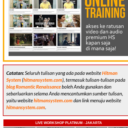
Catatan:
Seluruh tulisan yang ada pada website
Hitman
System
(
hitmansystem.com
), termasuk tulisan-tulisan pada
blog Romantic Renaissance
boleh Anda gunakan dan
sebarluarkan selama Anda mencantumkan sumber tulisan,
yaitu website
hitmansystem.com
dan link menuju website
hitmansystem.com
.
LIVE WORKSHOP PLATINUM - JAKARTA