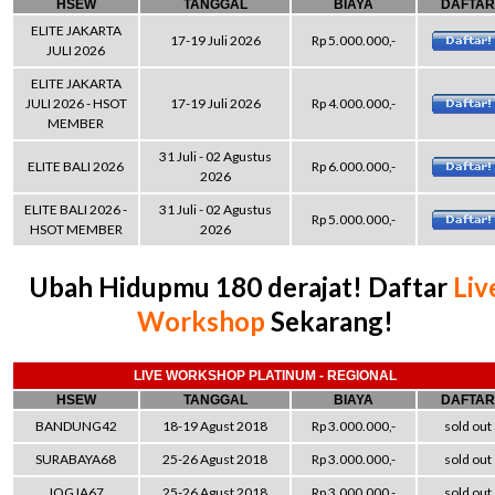
HSEW
TANGGAL
BIAYA
DAFTAR
ELITE JAKARTA
17-19 Juli 2026
Rp 5.000.000,-
JULI 2026
ELITE JAKARTA
JULI 2026 - HSOT
17-19 Juli 2026
Rp 4.000.000,-
MEMBER
31 Juli - 02 Agustus
ELITE BALI 2026
Rp 6.000.000,-
2026
ELITE BALI 2026 -
31 Juli - 02 Agustus
Rp 5.000.000,-
HSOT MEMBER
2026
Ubah Hidupmu 180 derajat! Daftar
Liv
Workshop
Sekarang!
LIVE WORKSHOP PLATINUM - REGIONAL
HSEW
TANGGAL
BIAYA
DAFTAR
BANDUNG42
18-19 Agust 2018
Rp 3.000.000,-
sold out
SURABAYA68
25-26 Agust 2018
Rp 3.000.000,-
sold out
JOGJA67
25-26 Agust 2018
Rp 3.000.000,-
sold out