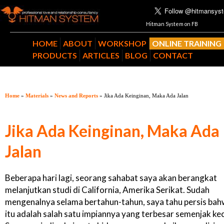
Hitman System on FB
HOME
ABOUT
WORKSHOP
ONLINE TRAINING
PRODUCTS
ARTICLES
BLOG
CONTACT
Home
»
Materials
»
News and Reports
» Jika Ada Keinginan, Maka Ada Jalan
Jika Ada Keinginan, Maka Ada
Jalan
Beberapa hari lagi, seorang sahabat saya akan berangkat
melanjutkan studi di California, Amerika Serikat. Sudah
mengenalnya selama bertahun-tahun, saya tahu persis ba
itu adalah salah satu impiannya yang terbesar semenjak keci