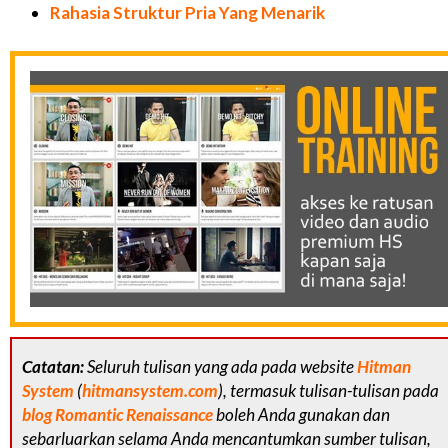
Rahasia Struktur Pria Yang Menarik
Catatan:
Seluruh tulisan yang ada pada website
Hitman
System
(
hitmansystem.com
), termasuk tulisan-tulisan pada
blog Romantic Renaissance
boleh Anda gunakan dan
sebarluarkan selama Anda mencantumkan sumber tulisan,