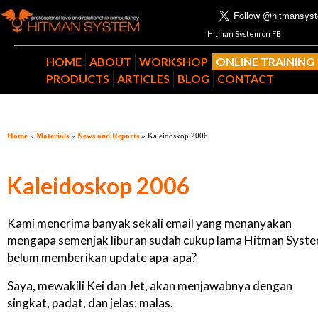
Hitman System on FB
HOME
ABOUT
WORKSHOP
ONLINE TRAINING
PRODUCTS
ARTICLES
BLOG
CONTACT
Home
»
Materials
»
News and Reports
» Kaleidoskop 2006
Kaleidoskop 2006
Kami menerima banyak sekali email yang menanyakan
mengapa semenjak liburan sudah cukup lama Hitman Syst
belum memberikan update apa-apa?
Saya, mewakili Kei dan Jet, akan menjawabnya dengan
singkat, padat, dan jelas: malas.