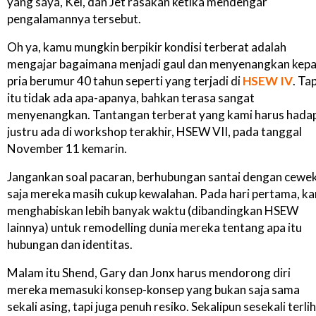
yang saya, Kei, dan Jet rasakan ketika mendengar
pengalamannya tersebut.
Oh ya, kamu mungkin berpikir kondisi terberat adalah
mengajar bagaimana menjadi gaul dan menyenangkan kep
pria berumur 40 tahun seperti yang terjadi di
HSEW IV
. Tap
itu tidak ada apa-apanya, bahkan terasa sangat
menyenangkan. Tantangan terberat yang kami harus hadap
justru ada di workshop terakhir, HSEW VII, pada tanggal
November 11 kemarin.
Jangankan soal pacaran, berhubungan santai dengan cewe
saja mereka masih cukup kewalahan. Pada hari pertama, k
menghabiskan lebih banyak waktu (dibandingkan HSEW
lainnya) untuk remodelling dunia mereka tentang apa itu
hubungan dan identitas.
Malam itu Shend, Gary dan Jonx harus mendorong diri
mereka memasuki konsep-konsep yang bukan saja sama
sekali asing, tapi juga penuh resiko. Sekalipun sesekali terli