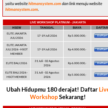
yaitu website
hitmansystem.com
dan link menuju website
hitmansystem.com
.
LIVE WORKSHOP PLATINUM - JAKARTA
HSEW
TANGGAL
BIAYA
DAFTAR
ELITE JAKARTA
17-19 Juli 2026
Rp 5.000.000,-
JULI 2026
ELITE JAKARTA
JULI 2026 - HSOT
17-19 Juli 2026
Rp 4.000.000,-
MEMBER
31 Juli - 02 Agustus
ELITE BALI 2026
Rp 6.000.000,-
2026
ELITE BALI 2026 -
31 Juli - 02 Agustus
Rp 5.000.000,-
HSOT MEMBER
2026
Ubah Hidupmu 180 derajat! Daftar
Liv
Workshop
Sekarang!