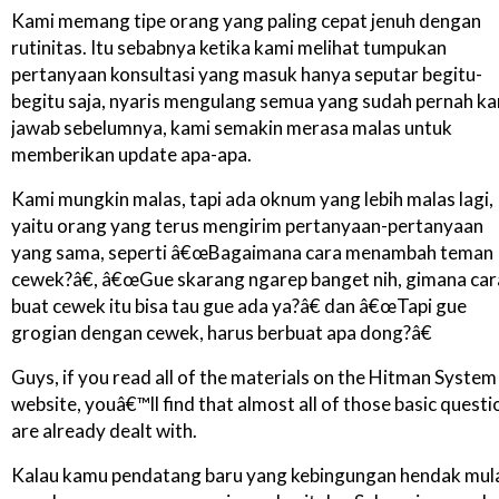
Kami memang tipe orang yang paling cepat jenuh dengan
rutinitas. Itu sebabnya ketika kami melihat tumpukan
pertanyaan konsultasi yang masuk hanya seputar begitu-
begitu saja, nyaris mengulang semua yang sudah pernah k
jawab sebelumnya, kami semakin merasa malas untuk
memberikan update apa-apa.
Kami mungkin malas, tapi ada oknum yang lebih malas lagi,
yaitu orang yang terus mengirim pertanyaan-pertanyaan
yang sama, seperti â€œBagaimana cara menambah teman
cewek?â€, â€œGue skarang ngarep banget nih, gimana car
buat cewek itu bisa tau gue ada ya?â€ dan â€œTapi gue
grogian dengan cewek, harus berbuat apa dong?â€
Guys, if you read all of the materials on the Hitman System
website, youâ€™ll find that almost all of those basic questi
are already dealt with.
Kalau kamu pendatang baru yang kebingungan hendak mul