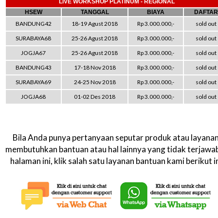
LIVE WORKSHOP PLATINUM - REGIONAL
HSEW
TANGGAL
BIAYA
DAFTAR
BANDUNG42
18-19 Agust 2018
Rp 3.000.000,-
sold out
SURABAYA68
25-26 Agust 2018
Rp 3.000.000,-
sold out
JOGJA67
25-26 Agust 2018
Rp 3.000.000,-
sold out
BANDUNG43
17-18 Nov 2018
Rp 3.000.000,-
sold out
SURABAYA69
24-25 Nov 2018
Rp 3.000.000,-
sold out
JOGJA68
01-02 Des 2018
Rp 3.000.000,-
sold out
Bila Anda punya pertanyaan seputar produk atau layanan
membutuhkan bantuan atau hal lainnya yang tidak terjawab
halaman ini, klik salah satu layanan bantuan kami berikut in