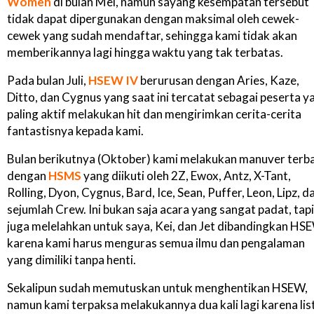
Women
di bulan Mei, namun sayang kesempatan tersebut
tidak dapat dipergunakan dengan maksimal oleh cewek-
cewek yang sudah mendaftar, sehingga kami tidak akan
memberikannya lagi hingga waktu yang tak terbatas.
Pada bulan Juli,
HSEW IV
berurusan dengan Aries, Kaze,
Ditto, dan Cygnus yang saat ini tercatat sebagai peserta y
paling aktif melakukan hit dan mengirimkan cerita-cerita
fantastisnya kepada kami.
Bulan berikutnya (Oktober) kami melakukan manuver terb
dengan
HSMS
yang diikuti oleh 2Z, Ewox, Antz, X-Tant,
Rolling, Dyon, Cygnus, Bard, Ice, Sean, Puffer, Leon, Lipz, d
sejumlah Crew. Ini bukan saja acara yang sangat padat, tapi
juga melelahkan untuk saya, Kei, dan Jet dibandingkan HS
karena kami harus menguras semua ilmu dan pengalaman
yang dimiliki tanpa henti.
Sekalipun sudah memutuskan untuk menghentikan HSEW,
namun kami terpaksa melakukannya dua kali lagi karena lis