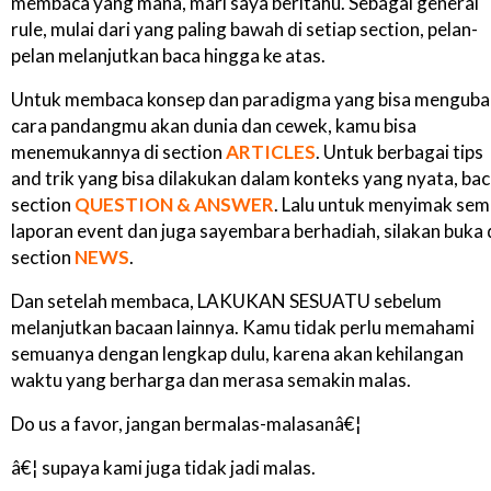
membaca yang mana, mari saya beritahu. Sebagai general
rule, mulai dari yang paling bawah di setiap section, pelan-
pelan melanjutkan baca hingga ke atas.
Untuk membaca konsep dan paradigma yang bisa menguba
cara pandangmu akan dunia dan cewek, kamu bisa
menemukannya di section
ARTICLES
. Untuk berbagai tips
and trik yang bisa dilakukan dalam konteks yang nyata, ba
section
QUESTION & ANSWER
. Lalu untuk menyimak se
laporan event dan juga sayembara berhadiah, silakan buka 
section
NEWS
.
Dan setelah membaca, LAKUKAN SESUATU sebelum
melanjutkan bacaan lainnya. Kamu tidak perlu memahami
semuanya dengan lengkap dulu, karena akan kehilangan
waktu yang berharga dan merasa semakin malas.
Do us a favor, jangan bermalas-malasanâ€¦
â€¦ supaya kami juga tidak jadi malas.