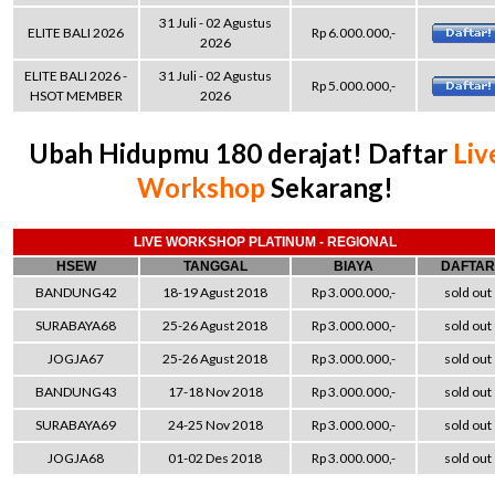
31 Juli - 02 Agustus
ELITE BALI 2026
Rp 6.000.000,-
2026
ELITE BALI 2026 -
31 Juli - 02 Agustus
Rp 5.000.000,-
HSOT MEMBER
2026
Ubah Hidupmu 180 derajat! Daftar
Liv
Workshop
Sekarang!
LIVE WORKSHOP PLATINUM - REGIONAL
HSEW
TANGGAL
BIAYA
DAFTAR
BANDUNG42
18-19 Agust 2018
Rp 3.000.000,-
sold out
SURABAYA68
25-26 Agust 2018
Rp 3.000.000,-
sold out
JOGJA67
25-26 Agust 2018
Rp 3.000.000,-
sold out
BANDUNG43
17-18 Nov 2018
Rp 3.000.000,-
sold out
SURABAYA69
24-25 Nov 2018
Rp 3.000.000,-
sold out
JOGJA68
01-02 Des 2018
Rp 3.000.000,-
sold out