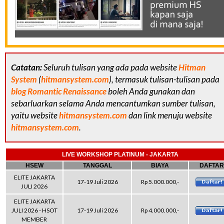
Catatan:
Seluruh tulisan yang ada pada website
Hitman
System
(
hitmansystem.com
), termasuk tulisan-tulisan pada
blog Romantic Renaissance
boleh Anda gunakan dan
sebarluarkan selama Anda mencantumkan sumber tulisan,
yaitu website
hitmansystem.com
dan link menuju website
hitmansystem.com
.
LIVE WORKSHOP PLATINUM - JAKARTA
HSEW
TANGGAL
BIAYA
DAFTAR
ELITE JAKARTA
17-19 Juli 2026
Rp 5.000.000,-
JULI 2026
ELITE JAKARTA
JULI 2026 - HSOT
17-19 Juli 2026
Rp 4.000.000,-
MEMBER