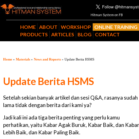
Hitman System on FB
HOME
ABOUT
WORKSHOP
ONLINE TRAINING
PRODUCTS
ARTICLES
BLOG
CONTACT
Home
»
Materials
»
News and Reports
» Update Berita HSMS
Update Berita HSMS
Setelah sekian banyak artikel dan sesi Q&A, rasanya sudah
lama tidak dengan berita dari kami ya?
Jadi kali ini ada tiga berita penting yang perlu kamu
perhatikan, yaitu Kabar Agak Buruk, Kabar Baik, dan Kaba
Lebih Baik, dan Kabar Paling Baik.