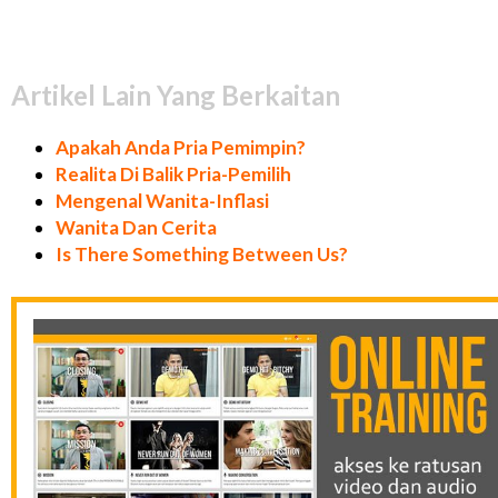
Artikel Lain Yang Berkaitan
Apakah Anda Pria Pemimpin?
Realita Di Balik Pria-Pemilih
Mengenal Wanita-Inflasi
Wanita Dan Cerita
Is There Something Between Us?