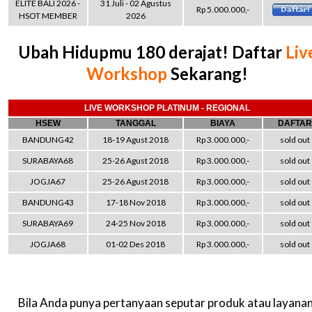
ELITE BALI 2026 -
31 Juli - 02 Agustus
Rp 5.000.000,-
HSOT MEMBER
2026
Ubah Hidupmu 180 derajat! Daftar
Liv
Workshop
Sekarang!
LIVE WORKSHOP PLATINUM - REGIONAL
HSEW
TANGGAL
BIAYA
DAFTAR
BANDUNG42
18-19 Agust 2018
Rp 3.000.000,-
sold out
SURABAYA68
25-26 Agust 2018
Rp 3.000.000,-
sold out
JOGJA67
25-26 Agust 2018
Rp 3.000.000,-
sold out
BANDUNG43
17-18 Nov 2018
Rp 3.000.000,-
sold out
SURABAYA69
24-25 Nov 2018
Rp 3.000.000,-
sold out
JOGJA68
01-02 Des 2018
Rp 3.000.000,-
sold out
Bila Anda punya pertanyaan seputar produk atau layanan