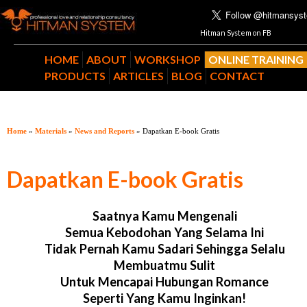
Hitman System on FB
HOME
ABOUT
WORKSHOP
ONLINE TRAINING
PRODUCTS
ARTICLES
BLOG
CONTACT
Home
»
Materials
»
News and Reports
» Dapatkan E-book Gratis
Dapatkan E-book Gratis
Saatnya Kamu Mengenali
Semua Kebodohan Yang Selama Ini
Tidak Pernah Kamu Sadari Sehingga Selalu
Membuatmu Sulit
Untuk Mencapai Hubungan Romance
Seperti Yang Kamu Inginkan!