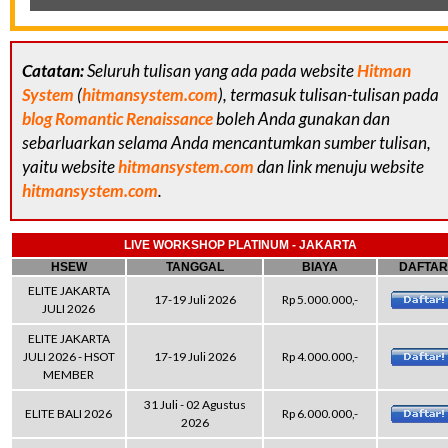
Catatan:
Seluruh tulisan yang ada pada website
Hitman
System
(
hitmansystem.com
), termasuk tulisan-tulisan pada
blog Romantic Renaissance
boleh Anda gunakan dan
sebarluarkan selama Anda mencantumkan sumber tulisan,
yaitu website
hitmansystem.com
dan link menuju website
hitmansystem.com
.
LIVE WORKSHOP PLATINUM - JAKARTA
HSEW
TANGGAL
BIAYA
DAFTAR
ELITE JAKARTA
17-19 Juli 2026
Rp 5.000.000,-
JULI 2026
ELITE JAKARTA
JULI 2026 - HSOT
17-19 Juli 2026
Rp 4.000.000,-
MEMBER
31 Juli - 02 Agustus
ELITE BALI 2026
Rp 6.000.000,-
2026