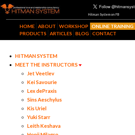
Hitman System on FB
HOME
ABOUT
WORKSHOP
ONLINE TRAINING
PRODUCTS
ARTICLES
BLOG
CONTACT
HITMAN SYSTEM
MEET THE INSTRUCTORS
Jet Veetlev
Kei Savourie
Lex dePraxis
Sins Aeschylus
Kis Uriel
Yuki Starr
Leith Keshava
Honji Milagro