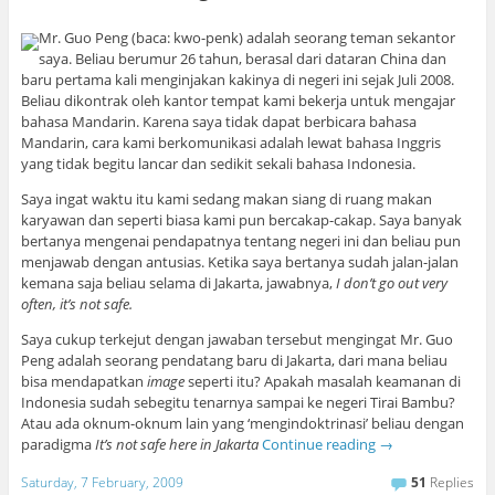
Mr. Guo Peng (baca: kwo-penk) adalah seorang teman sekantor
saya. Beliau berumur 26 tahun, berasal dari dataran China dan
baru pertama kali menginjakan kakinya di negeri ini sejak Juli 2008.
Beliau dikontrak oleh kantor tempat kami bekerja untuk mengajar
bahasa Mandarin. Karena saya tidak dapat berbicara bahasa
Mandarin, cara kami berkomunikasi adalah lewat bahasa Inggris
yang tidak begitu lancar dan sedikit sekali bahasa Indonesia.
Saya ingat waktu itu kami sedang makan siang di ruang makan
karyawan dan seperti biasa kami pun bercakap-cakap. Saya banyak
bertanya mengenai pendapatnya tentang negeri ini dan beliau pun
menjawab dengan antusias. Ketika saya bertanya sudah jalan-jalan
kemana saja beliau selama di Jakarta, jawabnya,
I don’t go out very
often, it’s not safe.
Saya cukup terkejut dengan jawaban tersebut mengingat Mr. Guo
Peng adalah seorang pendatang baru di Jakarta, dari mana beliau
bisa mendapatkan
image
seperti itu? Apakah masalah keamanan di
Indonesia sudah sebegitu tenarnya sampai ke negeri Tirai Bambu?
Atau ada oknum-oknum lain yang ‘mengindoktrinasi’ beliau dengan
paradigma
It’s not safe here in Jakarta
Continue reading
→
Saturday, 7 February, 2009
51
Replies