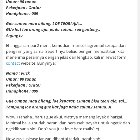
Umur : 90 tahun
Pekerjaan : Orator
Handphone : 009
Gue cuman mau bilang, LOE TEORI AJA…
GUe liat loe orang aja, pada culun.. sok ganteng..
Anjing lo
Eh, ngga sampai 2 menit kemudian muncul lagi email serupa dari
pengirim yang sama. Sepertinya beliau pengen memastikan kita
menerima pesannya dengan jelas dan lengkap, kali ini lewat form
contact
website. Bunyinya:
Nama : Fuck
Umur : 90 tahun
Pekerjaan : Orator
Handphone : 009
Gue cuman mau bilang, loe keparat. Cuman bisa teori aja, tai…
Tampang loe orang gue liat juga pada culun2 semua. Â
Wow! Hahaha.. harus gue akui, niatnya memang layak dihargai.
Minimal beliau sudah berani dan bersusah payah untuk ngetik dan
ngeklik sana-sini. Don’t you just love hate mails? =)
Now guys, please jangan dibantai terlalu parah yah..