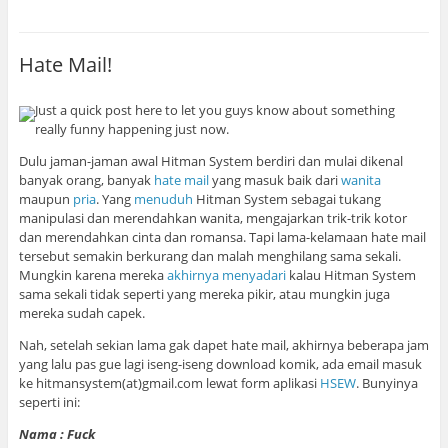
Hate Mail!
Just a quick post here to let you guys know about something
really funny happening just now.
Dulu jaman-jaman awal Hitman System berdiri dan mulai dikenal
banyak orang, banyak
hate mail
yang masuk baik dari
wanita
maupun
pria
. Yang
menuduh
Hitman System sebagai tukang
manipulasi dan merendahkan wanita, mengajarkan trik-trik kotor
dan merendahkan cinta dan romansa. Tapi lama-kelamaan hate mail
tersebut semakin berkurang dan malah menghilang sama sekali.
Mungkin karena mereka
akhirnya menyadari
kalau Hitman System
sama sekali tidak seperti yang mereka pikir, atau mungkin juga
mereka sudah capek.
Nah, setelah sekian lama gak dapet hate mail, akhirnya beberapa jam
yang lalu pas gue lagi iseng-iseng download komik, ada email masuk
ke hitmansystem(at)gmail.com lewat form aplikasi
HSEW
. Bunyinya
seperti ini:
Nama : Fuck