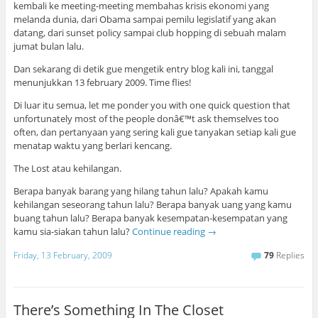
kembali ke meeting-meeting membahas krisis ekonomi yang
melanda dunia, dari Obama sampai pemilu legislatif yang akan
datang, dari sunset policy sampai club hopping di sebuah malam
jumat bulan lalu.
Dan sekarang di detik gue mengetik entry blog kali ini, tanggal
menunjukkan 13 february 2009. Time flies!
Di luar itu semua, let me ponder you with one quick question that
unfortunately most of the people donâ€™t ask themselves too
often, dan pertanyaan yang sering kali gue tanyakan setiap kali gue
menatap waktu yang berlari kencang.
The Lost atau kehilangan.
Berapa banyak barang yang hilang tahun lalu? Apakah kamu
kehilangan seseorang tahun lalu? Berapa banyak uang yang kamu
buang tahun lalu? Berapa banyak kesempatan-kesempatan yang
kamu sia-siakan tahun lalu?
Continue reading
→
Friday, 13 February, 2009
79
Replies
There’s Something In The Closet